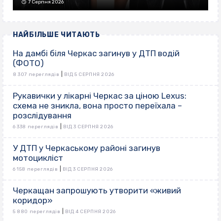
7 Серпня 2026
НАЙБІЛЬШЕ ЧИТАЮТЬ
На дамбі біля Черкас загинув у ДТП водій
(ФОТО)
|
8 307 переглядів
ВІД 5 СЕРПНЯ 2026
Рукавички у лікарні Черкас за ціною Lexus:
схема не зникла, вона просто переїхала –
розслідування
|
6 338 переглядів
ВІД 3 СЕРПНЯ 2026
У ДТП у Черкаському районі загинув
мотоцикліст
|
6 158 переглядів
ВІД 3 СЕРПНЯ 2026
Черкащан запрошують утворити «живий
коридор»
|
5 880 переглядів
ВІД 4 СЕРПНЯ 2026