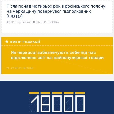
Після понад чотирьох років російського полону
на Черкащину повернувся підполковник
(ФОТО)
|
4 302 переглядів
ВІД 5 СЕРПНЯ 2026
ВИБІР РЕДАКЦІЇ
Як черкасці забезпечують себе під час
відключень світла: найпопулярніші товари
29 ЧЕРВНЯ 2026