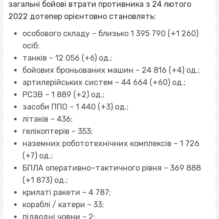
загальні бойові втрати противника з 24 лютого
2022 дотепер орієнтовно становлять:
особового складу – близько 1 395 790 (+1 260)
осіб;
танків – 12 056 (+6) од.;
бойових броньованих машин – 24 816 (+4) од.;
артилерійських систем – 44 664 (+60) од.;
РСЗВ – 1 889 (+2) од.;
засоби ППО – 1 440 (+3) од.;
літаків – 436;
гелікоптерів – 353;
наземних робототехнічних комплексів – 1 726
(+7) од.;
БПЛА оперативно–тактичного рівня – 369 888
(+1 873) од.;
крилаті ракети – 4 787;
кораблі / катери – 33;
підводні човни – 2;