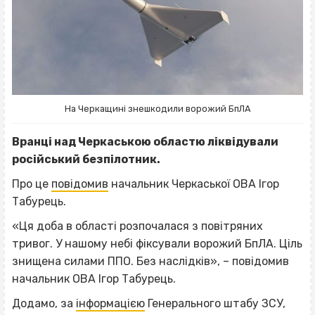
На Черкащині знешкодили ворожий БпЛА
Вранці над Черкаською областю ліквідували
російський безпілотник.
Про це
повідомив
начальник Черкаської ОВА Ігор
Табурець.
«Ця доба в області розпочалася з повітряних
тривог. У нашому небі фіксували ворожий БпЛА. Ціль
знищена силами ППО. Без наслідків», – повідомив
начальник ОВА Ігор Табурець.
Додамо, за
інформацією
Генерального штабу ЗСУ,