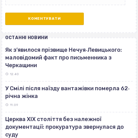
ОСТАННІ НОВИНИ
Як з’явилося прізвище Нечуя‐Левицького:
маловідомий факт про письменника з
Черкащини
12:40
У Смілі після наїзду вантажівки померла 62‐
річна жінка
11:09
Церква ХІХ століття без належної
документації: прокуратура звернулася до
суду