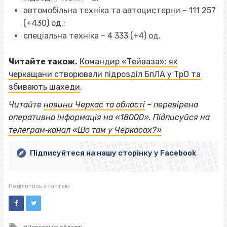
автомобільна техніка та автоцистерни – 111 257
(+430) од.;
спеціальна техніка – 4 333 (+4) од.
Читайте також.
Командир «Тейваза»: як
черкащани створювали підрозділ БпЛА у ТрО та
збивають шахеди
.
Читайте
новини Черкас та області
– перевірена
ВІСІМНАДЦЯТЬ ТРИ НУЛІ
оперативна інформація на «18000». Підписуйся на
ВІСІМНАДЦЯТЬ ТРИ НУЛІ
ВІСІМНАДЦЯТЬ ТРИ НУЛІ
телеграм‐канал «Шо там у Черкасах?»
ВІСІМНАДЦЯТЬ ТРИ НУЛІ
ВІСІМНАДЦЯТЬ ТРИ НУЛІ
ВІСІМНАДЦЯТЬ ТРИ НУЛІ
Підписуйтеся на нашу сторінку у Facebook
ВІСІМНАДЦЯТЬ ТРИ НУЛІ
ВІСІМНАДЦЯТЬ ТРИ НУЛІ
Поділитись статтею
Tagged
Черкаська область