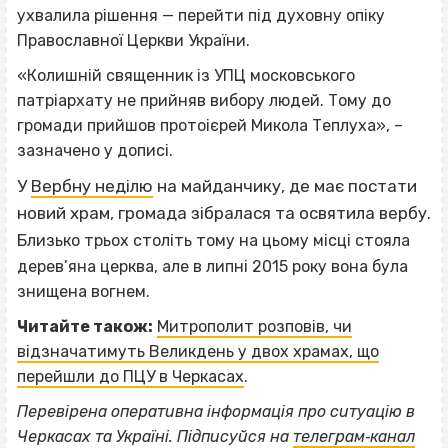
ухвалила рішення — перейти під духовну опіку
Православної Церкви України.
«Колишній священник із УПЦ московського
патріархату не прийняв вибору людей. Тому до
громади прийшов протоієрей Микола Теплуха», –
зазначено у дописі.
У
Вербну неділю
на майданчику, де має постати
новий храм, громада зібралася та освятила вербу.
Б
лизько трьох століть тому на цьому місці стояла
дерев’яна церква, але в липні 2015 року вона була
знищена вогнем.
Читайте також:
Митрополит розповів, чи
відзначатимуть Великдень у двох храмах, що
перейшли до ПЦУ в Черкасах
.
Перевірена оперативна інформація про ситуацію в
Черкасах та Україні. Підписуйся на
телеграм‐канал