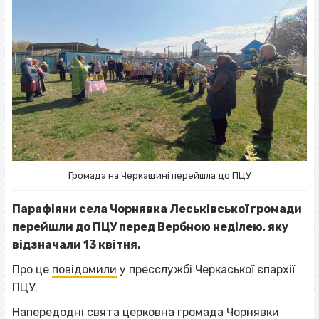
Громада на Черкащині перейшла до ПЦУ
Парафіяни села Чорнявка Леськівської громади
перейшли до ПЦУ перед Вербною неділею, яку
відзначали 13 квітня.
Про це
повідомили
у пресслужбі Черкаської єпархії
ПЦУ.
Напередодні свята церковна громада Чорнявки