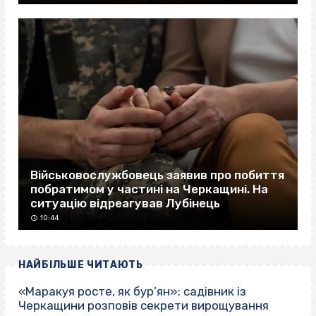
Військовослужбовець заявив про побиття
побратимом у частині на Черкащині. На
ситуацію відреагував Лубінець
10:44
НАЙБІЛЬШЕ ЧИТАЮТЬ
«Маракуя росте, як бур’ян»: садівник із
Черкащини розповів секрети вирощування