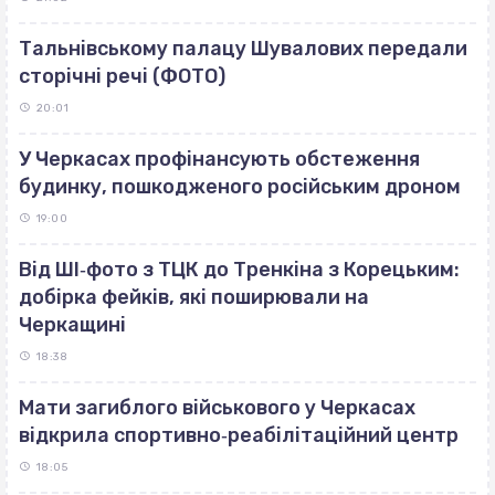
Тальнівському палацу Шувалових передали
сторічні речі (ФОТО)
20:01
У Черкасах профінансують обстеження
будинку, пошкодженого російським дроном
19:00
Від ШІ‐фото з ТЦК до Тренкіна з Корецьким:
добірка фейків, які поширювали на
Черкащині
18:38
Мати загиблого військового у Черкасах
відкрила спортивно‐реабілітаційний центр
18:05