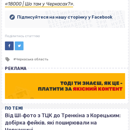
ВІСІМНАДЦЯТЬ ТРИ НУЛІ
ВІСІМНАДЦЯТЬ ТРИ НУЛІ
ВІСІМНАДЦЯТЬ ТРИ НУЛІ
«18000 | Шо там у Черкасах?»
.
ВІСІМНАДЦЯТЬ ТРИ НУЛІ
ВІСІМНАДЦЯТЬ ТРИ НУЛІ
ВІСІМНАДЦЯТЬ ТРИ НУЛІ
Підписуйтеся на нашу сторінку у Facebook
ВІСІМНАДЦЯТЬ ТРИ НУЛІ
ВІСІМНАДЦЯТЬ ТРИ НУЛІ
Поділитись статтею
Tagged
Черкаська область
with
РЕКЛАМА
ПО ТЕМІ
Від ШІ‐фото з ТЦК до Тренкіна з Корецьким:
добірка фейків, які поширювали на
Черкащині