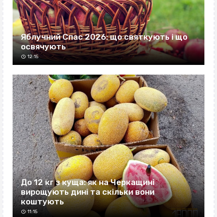
Яблучний Спас 2026: що святкують і що
освячують
12:15
До 12 кг з куща: як на Черкащині
вирощують дині та скільки вони
коштують
11:15