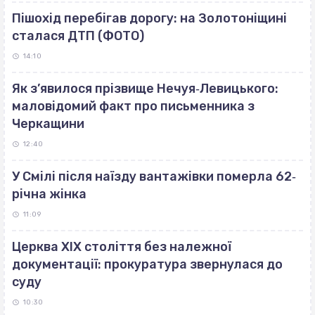
Пішохід перебігав дорогу: на Золотоніщині
сталася ДТП (ФОТО)
14:10
Як з’явилося прізвище Нечуя‐Левицького:
маловідомий факт про письменника з
Черкащини
12:40
У Смілі після наїзду вантажівки померла 62‐
річна жінка
11:09
Церква ХІХ століття без належної
документації: прокуратура звернулася до
суду
10:30