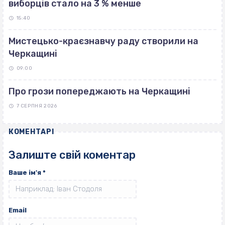
виборців стало на 3 % менше
15:40
Мистецько-краєзнавчу раду створили на
Черкащині
09:00
Про грози попереджають на Черкащині
7 СЕРПНЯ 2026
КОМЕНТАРІ
Залиште свій коментар
Ваше ім'я
*
Email