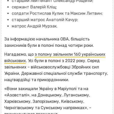
старший лейтенант Олександр Рощепій;
сержант Валерій Кліщ;
солдати Ростислав Кулик та Максим Литвин;
старший матрос Анатолій Качур;
матрос Андрій Мурзак.
За інформацією начальника ОВА, більшість
захисників були в полоні понад чотири роки.
Нагадаємо, що
з полону звільнили 160 українських
військових
. Усі були в полоні з 2022 року. Серед
звільнених – військовослужбовці Збройних сил
України, Державної спеціальної служби транспорту,
нацгвардійці та прикордонники.
«Вони захищали Україну в Маріуполі та на
«Азовсталі», на Донецькому, Луганському,
Харківському, Запорізькому, Київському,
Чернігівському та Сумському напрямках», –