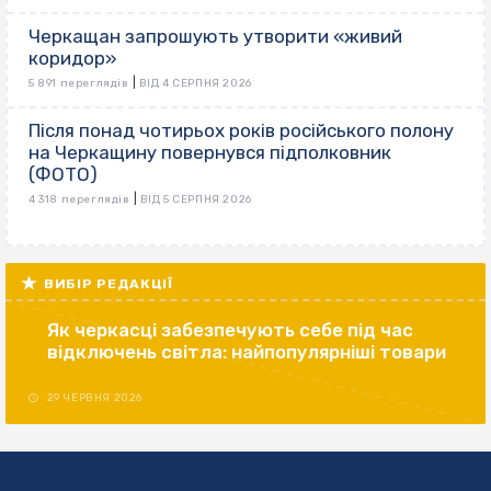
Черкащан запрошують утворити «живий
коридор»
|
5 891 переглядів
ВІД 4 СЕРПНЯ 2026
Після понад чотирьох років російського полону
на Черкащину повернувся підполковник
(ФОТО)
|
4 318 переглядів
ВІД 5 СЕРПНЯ 2026
ВИБІР РЕДАКЦІЇ
Як черкасці забезпечують себе під час
відключень світла: найпопулярніші товари
29 ЧЕРВНЯ 2026