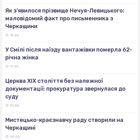
Як з’явилося прізвище Нечуя-Левицького:
маловідомий факт про письменника з
Черкащини
12:40
У Смілі після наїзду вантажівки померла 62-
річна жінка
11:09
Церква ХІХ століття без належної
документації: прокуратура звернулася до
суду
10:30
Мистецько-краєзнавчу раду створили на
Черкащині
09:00