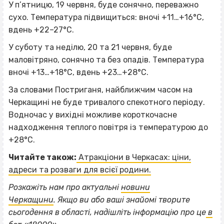
У п’ятницю, 19 червня, буде сонячно, переважно
сухо. Температура підвищиться: вночі +11…+16°С,
вдень +22–27°С.
У суботу та неділю, 20 та 21 червня, буде
маловітряно, сонячно та без опадів. Температура
вночі +13…+18°С, вдень +23…+28°С.
За словами Постриганя, найближчим часом на
Черкащині не буде тривалого спекотного періоду.
Водночас у вихідні можливе короткочасне
надходження теплого повітря із температурою до
+28°С.
Читайте також:
Атракціони в Черкасах: ціни,
адреси та розваги для всієї родини.
Розкажіть нам про актуальні
новини
Черкащини
.
Якщо
ви або ваші знайомі творите
сьогодення в області, надішліть інформацію про це
в