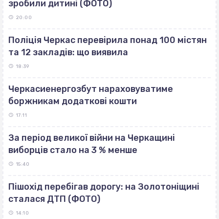
зробили дитині (ФОТО)
20:00
Поліція Черкас перевірила понад 100 містян
та 12 закладів: що виявила
18:39
Черкасиенергозбут нараховуватиме
боржникам додаткові кошти
17:11
За період великої війни на Черкащині
виборців стало на 3 % менше
15:40
Пішохід перебігав дорогу: на Золотоніщині
сталася ДТП (ФОТО)
14:10