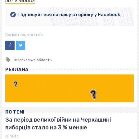
ВІСІМНАДЦЯТЬ ТРИ НУЛІ
ВІСІМНАДЦЯТЬ ТРИ НУЛІ
ВІСІМНАДЦЯТЬ ТРИ НУЛІ
бот «18000»
ВІСІМНАДЦЯТЬ ТРИ НУЛІ
ВІСІМНАДЦЯТЬ ТРИ НУЛІ
ВІСІМНАДЦЯТЬ ТРИ НУЛІ
Підписуйтеся на нашу сторінку у Facebook
ВІСІМНАДЦЯТЬ ТРИ НУЛІ
ВІСІМНАДЦЯТЬ ТРИ НУЛІ
Поділитись статтею
Tagged
Черкаська область
with
РЕКЛАМА
ПО ТЕМІ
За період великої війни на Черкащині
виборців стало на 3 % менше
15:40