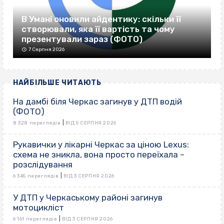
В Умані оновили айдентику: скільки її
створювали, яка її вартість та чому
презентували зараз (ФОТО)
7 Серпня 2026
НАЙБІЛЬШЕ ЧИТАЮТЬ
На дамбі біля Черкас загинув у ДТП водій
(ФОТО)
|
8 328 переглядів
ВІД 5 СЕРПНЯ 2026
Рукавички у лікарні Черкас за ціною Lexus:
схема не зникла, вона просто переїхала –
розслідування
|
6 345 переглядів
ВІД 3 СЕРПНЯ 2026
У ДТП у Черкаському районі загинув
мотоцикліст
|
6 161 переглядів
ВІД 3 СЕРПНЯ 2026