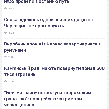
№32 провели в останню путь
13:36
Спека відійшла, однак значних дощів на
Черкащині не прогнозують
13:23
Виробник дронів із Черкас запартнерився з
румунами
13:07
Кам’янській раді мають повернути понад 500
тисяч гривень
12:44
“Біля магазину погрожував перехожим
гранатою”: поліцейські затримали
черкащанина