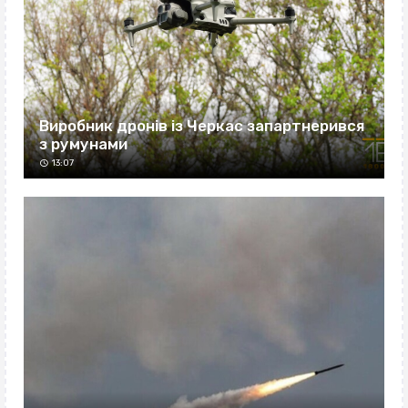
Виробник дронів із Черкас запартнерився
з румунами
13:07