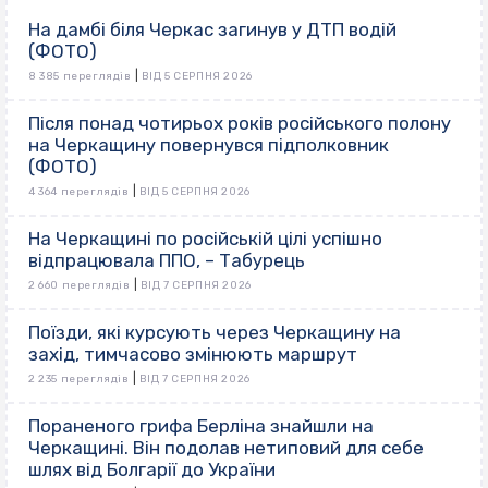
На дамбі біля Черкас загинув у ДТП водій
(ФОТО)
|
8 385 переглядів
ВІД 5 СЕРПНЯ 2026
Після понад чотирьох років російського полону
на Черкащину повернувся підполковник
(ФОТО)
|
4 364 переглядів
ВІД 5 СЕРПНЯ 2026
На Черкащині по російській цілі успішно
відпрацювала ППО, – Табурець
|
2 660 переглядів
ВІД 7 СЕРПНЯ 2026
Поїзди, які курсують через Черкащину на
захід, тимчасово змінюють маршрут
|
2 235 переглядів
ВІД 7 СЕРПНЯ 2026
Пораненого грифа Берліна знайшли на
Черкащині. Він подолав нетиповий для себе
шлях від Болгарії до України