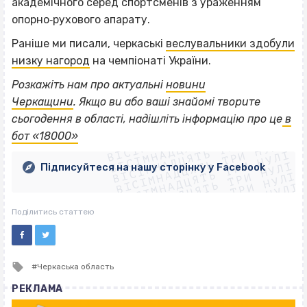
академічного серед спортсменів з ураженням
опорно‐рухового апарату.
Раніше ми писали, черкаські
веслувальники здобули
низку нагород
на чемпіонаті України.
Розкажіть нам про актуальні
новини
Черкащини
.
Якщо
ви або ваші знайомі творите
ВІСІМНАДЦЯТЬ ТРИ НУЛІ
сьогодення в області, надішліть інформацію про це
в
ВІСІМНАДЦЯТЬ ТРИ НУЛІ
ВІСІМНАДЦЯТЬ ТРИ НУЛІ
бот «18000»
ВІСІМНАДЦЯТЬ ТРИ НУЛІ
ВІСІМНАДЦЯТЬ ТРИ НУЛІ
ВІСІМНАДЦЯТЬ ТРИ НУЛІ
Підписуйтеся на нашу сторінку у Facebook
ВІСІМНАДЦЯТЬ ТРИ НУЛІ
ВІСІМНАДЦЯТЬ ТРИ НУЛІ
Поділитись статтею
Tagged
Черкаська область
with
РЕКЛАМА