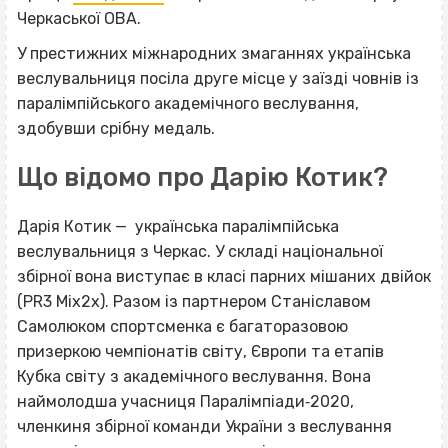
Черкаської ОВА.
У престижних міжнародних змаганнях українська
веслувальниця посіла друге місце у заїзді човнів із
паралімпійського академічного веслування,
здобувши срібну медаль.
Що відомо про Дарію Котик?
Дарія Котик — українська паралімпійська
веслувальниця з Черкас. У складі національної
збірної вона виступає в класі парних мішаних двійок
(PR3 Mix2x). Разом із партнером Станіславом
Самолюком спортсменка є багаторазовою
призеркою чемпіонатів світу, Європи та етапів
Кубка світу з академічного веслування. Вона
наймолодша учасниця Паралімпіади‐2020,
членкиня збірної команди України з веслування