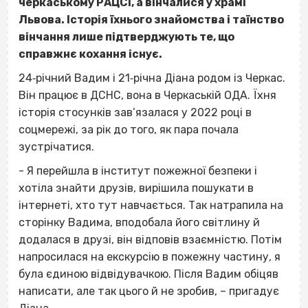
черкаському РАЦСі, а вінчалися у храмі
Львова. Історія їхнього знайомства і таїнство
вінчання лише підтверджують те, що
справжнє кохання існує.
24‐річний Вадим і 21‐річна Діана родом із Черкас.
Він працює в ДСНС, вона в Черкаській ОДА. Їхня
історія стосунків зав’язалася у 2022 році в
соцмережі, за рік до того, як пара почала
зустрічатися.
- Я перейшла в інститут пожежної безпеки і
хотіла знайти друзів, вирішила пошукати в
інтернеті, хто тут навчається. Так натрапила на
сторінку Вадима, вподобала його світлину й
додалася в друзі, він відповів взаємністю. Потім
напросилася на екскурсію в пожежну частину, я
була єдиною відвідувачкою. Після Вадим обіцяв
написати, але так цього й не зробив, – пригадує