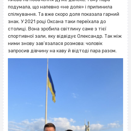
подумала, що напевно «не доля» і припинила
спілкування. Та вже скоро доля показала гарний
знак. У 2021 році Оксана таки переїхала до
столиці. Вона зробила світлину саме з тієї
спортивної зали, яку відвідує Олександр. Так між
ними знову зав’язалася розмова: чоловік
запросив дівчину на каву й відтоді пара разом.