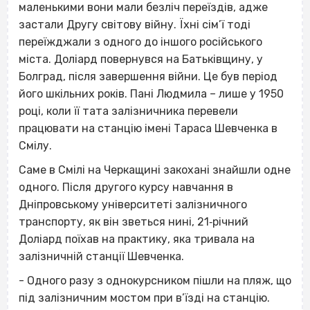
маленькими вони мали безліч переїздів, адже
застали Другу світову війну. Їхні сім’ї тоді
переїжджали з одного до іншого російського
міста. Доліард повернувся на Батьківщину, у
Болград, після завершення війни. Це був період
його шкільних років. Пані Людмила – лише у 1950
році, коли її тата залізничника перевели
працювати на станцію імені Тараса Шевченка в
Смілу.
Саме в Смілі на Черкащині закохані знайшли одне
одного. Після другого курсу навчання в
Дніпровському університеті залізничного
транспорту, як він зветься нині, 21‐річний
Доліард поїхав на практику, яка тривала на
залізничній станції Шевченка.
- Одного разу з однокурсником пішли на пляж, що
під залізничним мостом при в’їзді на станцію.