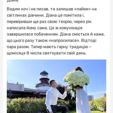
Діана.
Вадим хоч і не писав, та залишав «лайки» на
світлинах дівчини. Діана це помітила і,
перевіривши ще раз свою теорію, через рік
написала йому сама. Ця ж комунікація
завершилася побаченням. Діана сміється й каже,
що цього разу також «напросилася». Відтоді
пара разом. Тепер мають гарну традицію –
щомісяця 8 числа святкувати свій день.