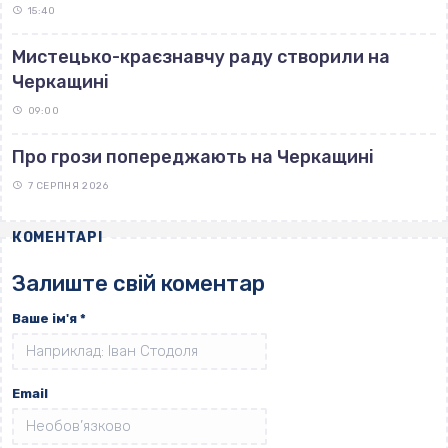
15:40
Мистецько-краєзнавчу раду створили на
Черкащині
09:00
Про грози попереджають на Черкащині
7 СЕРПНЯ 2026
КОМЕНТАРІ
Залиште свій коментар
Ваше ім'я
*
Email