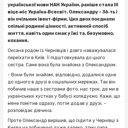
української мови НАН України, раніше стала ІІІ
віце‐міс Україна‐Всесвіт. Олександру – 36‐ть і
він очільник івент‐фірми. Цих двох поєднали
спільні родинні цінності, активний спосіб
життя, навіть один смак у їжі та, безумовно,
кохання.
Оксана родом із Чернівців і довго наважувалася
переїхати в Київ. Її підштовхувала до цього
сестра. Саме вона була знайома з Олександром.
- Вони були знайомі, відповідно, додалися одне
до одного в друзі в соціальних мережах. Так він
побачив наше з сестрами фото, нас троє, де ми в
українських хустках у бабусі колядуємо. Каже, що
мене помітив одразу, потім додав у друзі, –
розповідає дівчина.
Проте Олександр вирішив, що їздити у Чернівці з
Києва на побачення дуже далеко, тому пара