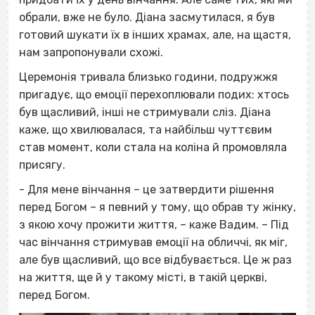
обрали, вже не було. Діана засмутилася, я був
готовий шукати їх в інших храмах, але, на щастя,
нам запропонували схожі.
Церемонія тривала близько години, подружжя
пригадує, що емоції перехоплювали подих: хтось
був щасливий, інші не стримували сліз. Діана
каже, що хвилювалася, та найбільш чуттєвим
став момент, коли стала на коліна й промовляла
присягу.
- Для мене вінчання – це затвердити рішення
перед Богом – я певний у тому, що обрав ту жінку,
з якою хочу прожити життя, – каже Вадим. – Під
час вінчання стримував емоції на обличчі, як міг,
але був щасливий, що все відбувається. Це ж раз
на життя, ще й у такому місті, в такій церкві,
перед Богом.