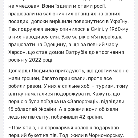
не «медова». Вони їздили містами росії,
працювали на залізничних станціях на різних
посадах, допоки вирішили повернутися в Україну.
Так подружжя знову опинилося в Смілі, у 1960‐му
в них народився син. Уже за рік сім’я переїхала
працювати на Одещину, а ще за певний час у
Херсон, що став домом Ватрубів до вторгнення
росіян у 2022 році.
Доліард і Людмила пригадують, що довгий час не
мали грошей, багато працювали, проте все
робили разом. У них є спільне хобі – туризм, тому
влітку намагалися подорожувати. Кажуть, що
першою була поїздка на «Запорожці», відвідали
15 областей України. А з роками вони об’їхали
ледь не пів світу, побачивши 42 країни.
- Пам’ятаю, на сорокаріччя чоловік подарував
перший букет квітів. Тоді жили в Чорноморську.