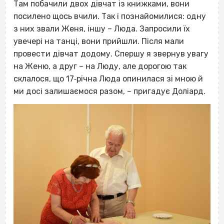
Там побачили двох дівчат із книжками, вони
посилено щось вчили. Так і познайомилися: одну
з них звали Женя, іншу – Люда. Запросили їх
увечері на танці, вони прийшли. Після мали
провести дівчат додому. Спершу я звернув увагу
на Женю, а друг – на Люду, але дорогою так
склалося, що 17‐річна Люда опинилася зі мною й
ми досі залишаємося разом, – пригадує Доліард.