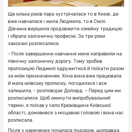
Ще кілька років пара зустрічалася то в Києві, де
вже навчалася і жила Людмила, то в Смілі.
Дівчина вирішила продовжити сімейну традицію
і обрала залізничну професію. За три роки
закохані розписалися.
- Після завершення навчання мене направили на
північну залізничну дорогу. Тому зробив
пропозицію Людмилі одружитися й поїхати разом
за моїм призначенням. Хоча вона вже працювала
й мала київську прописку, погодилася і все
залишила, – розповідає Доліард. – Перед цим ми
розписалися. Щоб оминути випробувальний
термін, я поїхав у село Крюківщина Київської
області, домовився з місцевою головою і вона нас
розписала.
Після у наречених почалася подорож, щоправда