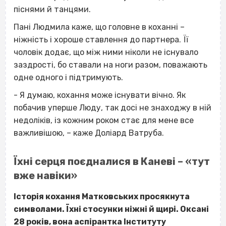
піснями й танцями.
Пані Людмила каже, що головне в коханні –
ніжність і хороше ставлення до партнера. Її
чоловік додає, що між ними ніколи не існувало
заздрості, бо ставали на ноги разом, поважають
одне одного і підтримують.
- Я думаю, кохання може існувати вічно. Як
побачив уперше Люду, так досі не знаходжу в ній
недоліків, із кожним роком стає для мене все
важливішою, – каже Доліард Ватруба.
Їхні серця поєдналися в Каневі – «тут
вже навіки»
Історія кохання Матковських просякнута
символами. Їхні стосунки ніжні й щирі. Оксані
28 років, вона аспірантка Інституту