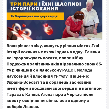
Вони різного віку, живуть у різних містах, їхні
історії кохання не схожі одна на одну. Та вони
всі продовжують кохати, попри війну.
Подружжя залізничників відзначило свою 65‐
ту річницю в смілянському РАЦСі. Молода
науковиця й власниця титулу ІІІ віце‐міс
Україна‐Всесвіт та її обранець засновник
івент‐фірми поєднали свої серця під наглядом
Тараса в Каневі. А юна пара з Черкас після
квесту‐освідчення вінчалася в одному з
соборів Львова.