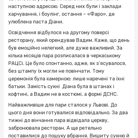
наступною адресою. Серед них були і заклади
харчування, і боулінг, остання – «Фаро», де
улюблена паста Діани.
Освідчення відбулося на другому поверсі
ресторану, який орендував Вадим. Каже, що день
був емоційно нелегкий, але дуже важливий. За
кілька місяців пара розписалася в черкаському
РАЦСі. Це було спонтанно, адже, як з’ясувалося,
без штампу їх могли не повінчати. Тому
церемонія була камерною: лише наречені та їхні
батьки. Замість сукні Діана була в штанах і
кофтині, а Вадим не в костюмі, а формі ДСНС.
Найважливіше для пари сталося у Львові. До
цього дня вони готувалися відповідально. За два
тижні до вінчання пара відвідала церкву,
забронювала ресторан. А ще ретельно
поставилися до пошуку вбрання. Вишиту сукню й