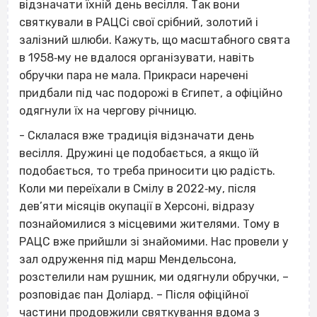
відзначати їхній день весілля. Так вони
святкували в РАЦСі свої срібний, золотий і
залізний шлюби. Кажуть, що масштабного свята
в 1958‐му не вдалося організувати, навіть
обручки пара не мала. Прикраси наречені
придбали під час подорожі в Єгипет, а офіційно
одягнули їх на чергову річницю.
- Склалася вже традиція відзначати день
весілля. Дружині це подобається, а якщо їй
подобається, то треба приносити цю радість.
Коли ми переїхали в Смілу в 2022‐му, після
дев’яти місяців окупації в Херсоні, відразу
познайомилися з місцевими жителями. Тому в
РАЦС вже прийшли зі знайомими. Нас провели у
зал одруження під марш Мендельсона,
розстелили нам рушник, ми одягнули обручки, –
розповідає пан Доліард. – Після офіційної
частини продовжили святкування вдома з