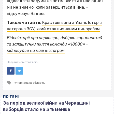
відкладати задуми на потім, життя в нас одне і
ми не знаємо, коли завершиться війна, –
підсумовує Вадим.
Також читайте:
Крафтові вина з Умані. Історія
ветерана ЗСУ, який став визнаним виноробом
.
Відеоісторії про черкащан, добірки корисностей
та залаштунки життя команди «18000» -
підписуйся на наш інстаграм
Поділитись статтею
Tagged
Черкаська область
with
ПО ТЕМІ
За період великої війни на Черкащині
виборців стало на 3 % менше