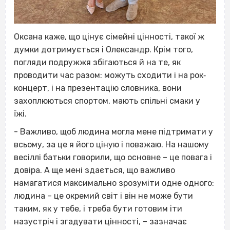
Оксана каже, що цінує сімейні цінності, такої ж
думки дотримується і Олександр. Крім того,
погляди подружжя збігаються й на те, як
проводити час разом: можуть сходити і на рок‐
концерт, і на презентацію словника, вони
захоплюються спортом, мають спільні смаки у
їжі.
- Важливо, щоб людина могла мене підтримати у
всьому, за це я його ціную і поважаю. На нашому
весіллі батьки говорили, що основне – це повага і
довіра. А ще мені здається, що важливо
намагатися максимально зрозуміти одне одного:
людина – це окремий світ і він не може бути
таким, як у тебе, і треба бути готовим іти
назустріч і згадувати цінності, – зазначає