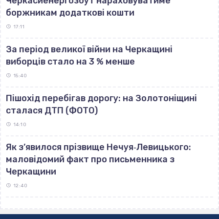
Черкасиенергозбут нараховуватиме
боржникам додаткові кошти
17:11
За період великої війни на Черкащині
виборців стало на 3 % менше
15:40
Пішохід перебігав дорогу: на Золотоніщині
сталася ДТП (ФОТО)
14:10
Як з’явилося прізвище Нечуя‐Левицького:
маловідомий факт про письменника з
Черкащини
12:40