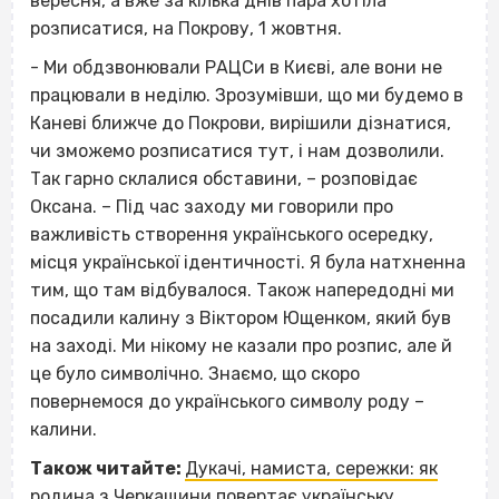
вересня, а вже за кілька днів пара хотіла
розписатися, на Покрову, 1 жовтня.
- Ми обдзвонювали РАЦСи в Києві, але вони не
працювали в неділю. Зрозумівши, що ми будемо в
Каневі ближче до Покрови, вирішили дізнатися,
чи зможемо розписатися тут, і нам дозволили.
Так гарно склалися обставини, – розповідає
Оксана. – Під час заходу ми говорили про
важливість створення українського осередку,
місця української ідентичності. Я була натхненна
тим, що там відбувалося. Також напередодні ми
посадили калину з Віктором Ющенком, який був
на заході. Ми нікому не казали про розпис, але й
це було символічно. Знаємо, що скоро
повернемося до українського символу роду –
калини.
Також читайте:
Дукачі, намиста, сережки: як
родина з Черкащини повертає українську