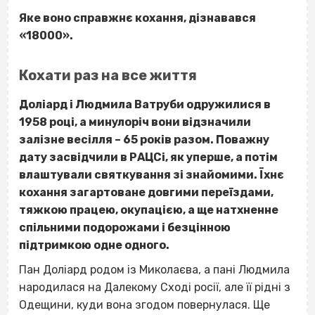
Яке воно справжнє кохання, дізнавався
«18000».
Кохати раз на все життя
Доліард і Людмила Ватруби одружилися в
1958 році, а минулоріч вони відзначили
залізне весілля – 65 років разом. Поважну
дату засвідчили в РАЦСі, як уперше, а потім
влаштували святкування зі знайомими. Їхнє
кохання загартоване довгими переїздами,
тяжкою працею, окупацією, а ще натхненне
спільними подорожами і безцінною
підтримкою одне одного.
Пан Доліард родом із Миколаєва, а пані Людмила
народилася на Далекому Сході росії, але її рідні з
Одещини, куди вона згодом повернулася. Ще