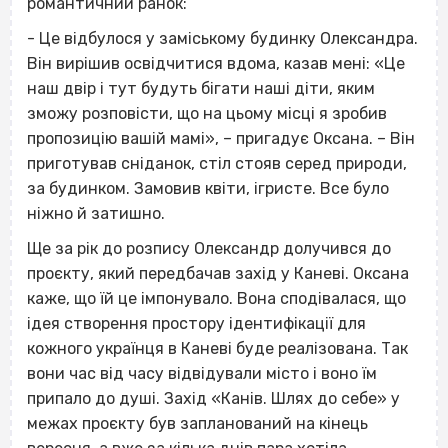
романтичний ранок:
- Це відбулося у заміському будинку Олександра.
Він вирішив освідчитися вдома, казав мені: «Це
наш двір і тут будуть бігати наші діти, яким
зможу розповісти, що на цьому місці я зробив
пропозицію вашій мамі», – пригадує Оксана. – Він
приготував сніданок, стіл стояв серед природи,
за будинком. Замовив квіти, ігристе. Все було
ніжно й затишно.
Ще за рік до розпису Олександр долучився до
проєкту, який передбачав захід у Каневі. Оксана
каже, що їй це імпонувало. Вона сподівалася, що
ідея створення простору ідентифікації для
кожного українця в Каневі буде реалізована. Так
вони час від часу відвідували місто і воно їм
припало до душі. Захід «Канів. Шлях до себе» у
межах проєкту був запланований на кінець