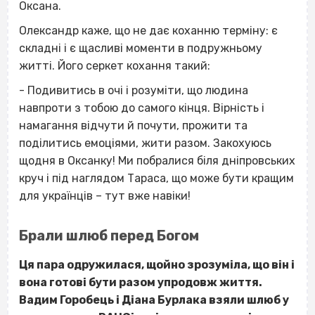
Оксана.
Олександр каже, що не дає коханню терміну: є
складні і є щасливі моменти в подружньому
житті. Його серкет кохання такий:
- Подивитись в очі і розуміти, що людина
навпроти з тобою до самого кінця. Вірність і
намагання відчути й почути, прожити та
поділитись емоціями, жити разом. Закохуюсь
щодня в Оксанку! Ми побралися біля дніпровських
круч і під наглядом Тараса, що може бути кращим
для українців – тут вже навіки!
Брали шлюб перед Богом
Ця пара одружилася, щойно зрозуміла, що він і
вона готові бути разом упродовж життя.
Вадим Горобець і Діана Бурлака взяли шлюб у