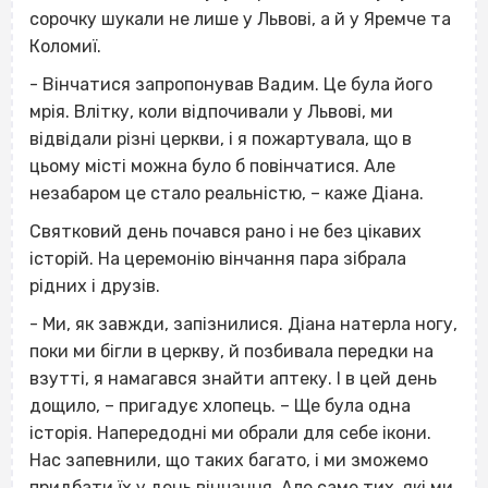
сорочку шукали не лише у Львові, а й у Яремче та
Коломиї.
- Вінчатися запропонував Вадим. Це була його
мрія. Влітку, коли відпочивали у Львові, ми
відвідали різні церкви, і я пожартувала, що в
цьому місті можна було б повінчатися. Але
незабаром це стало реальністю, – каже Діана.
Святковий день почався рано і не без цікавих
історій. На церемонію вінчання пара зібрала
рідних і друзів.
- Ми, як завжди, запізнилися. Діана натерла ногу,
поки ми бігли в церкву, й позбивала передки на
взутті, я намагався знайти аптеку. І в цей день
дощило, – пригадує хлопець. – Ще була одна
історія. Напередодні ми обрали для себе ікони.
Нас запевнили, що таких багато, і ми зможемо
придбати їх у день вінчання. Але саме тих, які ми