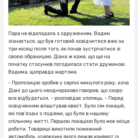
Пара не відкладала з одруженням, Вадим
зізнається, що був готовий освідчитися вже за
три місяці після того, як почав зустрічатися зі
своєю обраницею. Діана ж каже, що ще на
початку стосунків погодилася стати дружиною
Вадима, щоправда жартома.
- Пропозицію зробив у серпні минулого року, хоча
Діані до цього неодноразово говорив, що скоро
все відбудеться, – розповідає хлопець. – Перед
освідченням влаштував квест. Було сім локацій,
які пов’язані з подіями, що були в нашому
спільному житті. Першою локацією було моє місце
роботи. Товариші викотили пожежний
автомобіль, усередині якого лежав конверт із