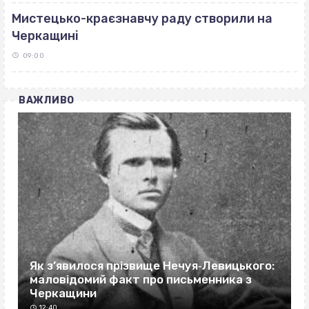
Мистецько-краєзнавчу раду створили на
Черкащині
09:00
ВАЖЛИВО
Як з’явилося прізвище Нечуя‐Левицького:
маловідомий факт про письменника з
Черкащини
12:40