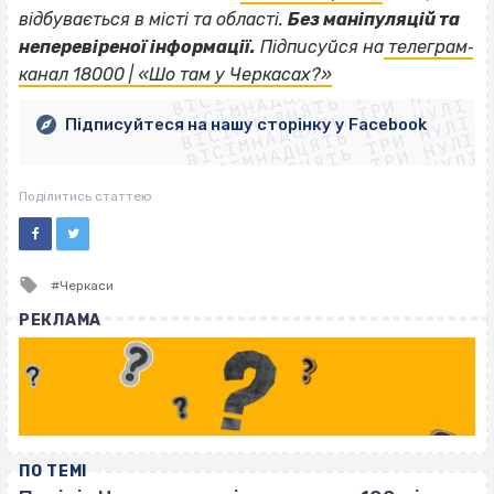
відбувається в місті та області.
Без маніпуляцій та
ВІСІМНАДЦЯТЬ ТРИ НУЛІ
неперевіреної інформації.
Підписуйся на
телеграм‐
ВІСІМНАДЦЯТЬ ТРИ НУЛІ
ВІСІМНАДЦЯТЬ ТРИ НУЛІ
канал 18000 | «Шо там у Черкасах?»
ВІСІМНАДЦЯТЬ ТРИ НУЛІ
ВІСІМНАДЦЯТЬ ТРИ НУЛІ
ВІСІМНАДЦЯТЬ ТРИ НУЛІ
Підписуйтеся на нашу сторінку у Facebook
ВІСІМНАДЦЯТЬ ТРИ НУЛІ
ВІСІМНАДЦЯТЬ ТРИ НУЛІ
Поділитись статтею
Tagged
Черкаси
with
РЕКЛАМА
ПО ТЕМІ