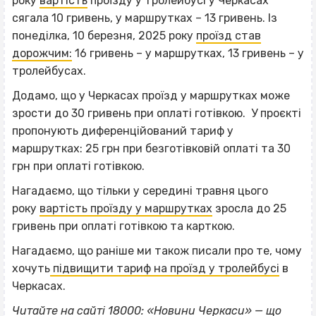
року
вартість
проїзду у тролейбусі у Черкасах
сягала 10 гривень, у маршрутках – 13 гривень. Із
понеділка, 10 березня, 2025 року
проїзд став
дорожчим:
16 гривень – у маршрутках, 13 гривень – у
тролейбусах.
Додамо, що у Черкасах проїзд у маршрутках може
зрости до 30 гривень при оплаті готівкою. У проєкті
пропонують диференційований тариф у
маршрутках: 25 грн при безготівковій оплаті та 30
грн при оплаті готівкою.
Нагадаємо, що тільки у середині травня цього
року
вартість проїзду у маршрутках
зросла до 25
гривень при оплаті готівкою та карткою.
Нагадаємо, що раніше ми також писали про те, чому
хочуть
підвищити тариф на проїзд у тролейбусі
в
Черкасах.
Читайте на сайті 18000: «
Новини Черкаси
» — що