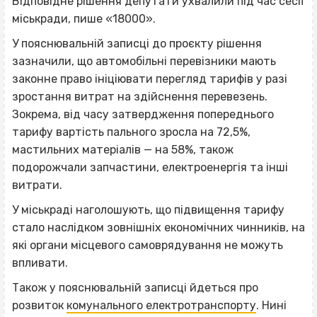
Відповідне рішення депутати ухвалили під час сесії
міськради, пише «18000».
У пояснювальній записці до проєкту рішення
зазначили, що автомобільні перевізники мають
законне право ініціювати перегляд тарифів у разі
зростання витрат на здійснення перевезень.
Зокрема, від часу затвердження попереднього
тарифу вартість пального зросла на 72,5%,
мастильних матеріалів — на 58%, також
подорожчали запчастини, електроенергія та інші
витрати.
У міськраді наголошують, що підвищення тарифу
стало наслідком зовнішніх економічних чинників, на
які органи місцевого самоврядування не можуть
впливати.
Також у пояснювальній записці йдеться про
розвиток
комунального електротранспорту
. Нині