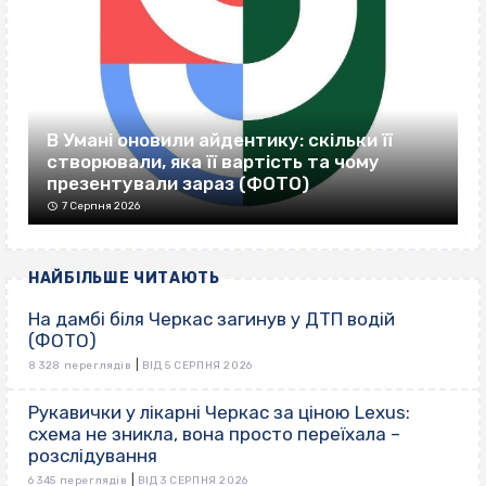
В Умані оновили айдентику: скільки її
створювали, яка її вартість та чому
презентували зараз (ФОТО)
7 Серпня 2026
НАЙБІЛЬШЕ ЧИТАЮТЬ
На дамбі біля Черкас загинув у ДТП водій
(ФОТО)
|
8 328 переглядів
ВІД 5 СЕРПНЯ 2026
Рукавички у лікарні Черкас за ціною Lexus:
схема не зникла, вона просто переїхала –
розслідування
|
6 345 переглядів
ВІД 3 СЕРПНЯ 2026