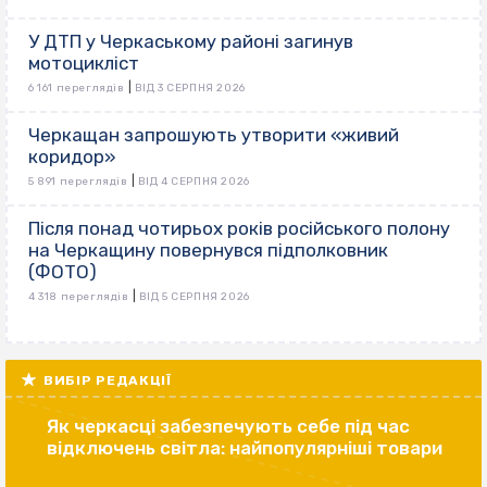
У ДТП у Черкаському районі загинув
мотоцикліст
|
6 161 переглядів
ВІД 3 СЕРПНЯ 2026
Черкащан запрошують утворити «живий
коридор»
|
5 891 переглядів
ВІД 4 СЕРПНЯ 2026
Після понад чотирьох років російського полону
на Черкащину повернувся підполковник
(ФОТО)
|
4 318 переглядів
ВІД 5 СЕРПНЯ 2026
ВИБІР РЕДАКЦІЇ
Як черкасці забезпечують себе під час
відключень світла: найпопулярніші товари