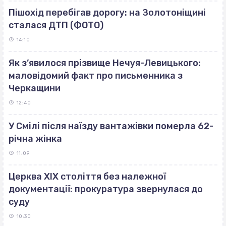
Пішохід перебігав дорогу: на Золотоніщині
сталася ДТП (ФОТО)
14:10
Як з’явилося прізвище Нечуя-Левицького:
маловідомий факт про письменника з
Черкащини
12:40
У Смілі після наїзду вантажівки померла 62-
річна жінка
11:09
Церква ХІХ століття без належної
документації: прокуратура звернулася до
суду
10:30