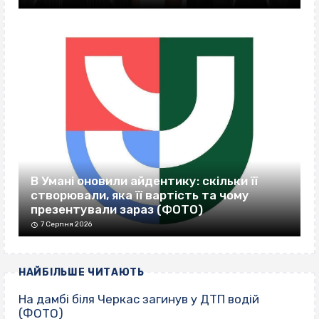
В Умані оновили айдентику: скільки її
створювали, яка її вартість та чому
презентували зараз (ФОТО)
7 Серпня 2026
НАЙБІЛЬШЕ ЧИТАЮТЬ
На дамбі біля Черкас загинув у ДТП водій
(ФОТО)