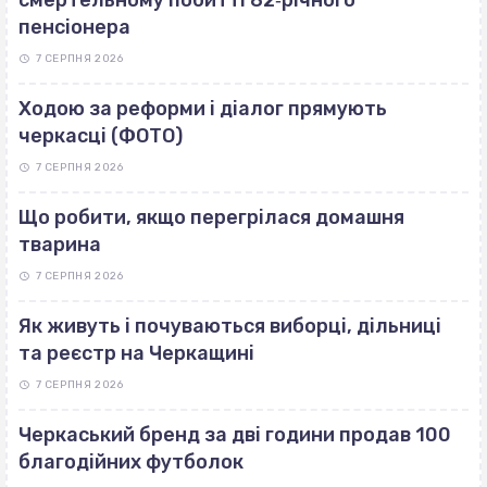
смертельному побитті 82‐річного
пенсіонера
7 СЕРПНЯ 2026
Ходою за реформи і діалог прямують
черкасці (ФОТО)
7 СЕРПНЯ 2026
Що робити, якщо перегрілася домашня
тварина
7 СЕРПНЯ 2026
Як живуть і почуваються виборці, дільниці
та реєстр на Черкащині
7 СЕРПНЯ 2026
Черкаський бренд за дві години продав 100
благодійних футболок