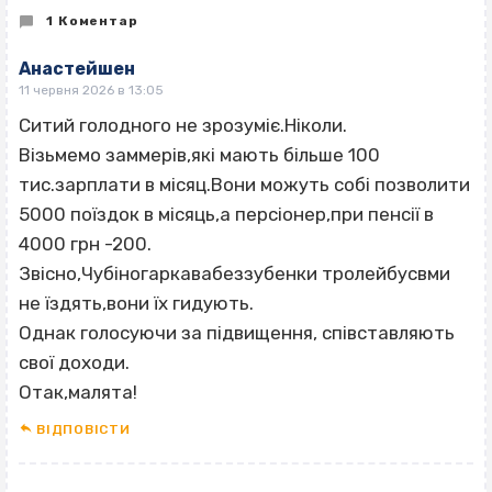
1 Коментар
Анастейшен
11 червня 2026 в 13:05
Ситий голодного не зрозуміє.Ніколи.
Візьмемо заммерів,які мають більше 100
тис.зарплати в місяц.Вони можуть собі позволити
5000 поїздок в місяць,а персіонер,при пенсії в
4000 грн -200.
Звісно,Чубіногаркавабеззубенки тролейбусвми
не їздять,вони їх гидують.
Однак голосуючи за підвищення, співставляють
свої доходи.
Отак,малята!
ВІДПОВІCТИ