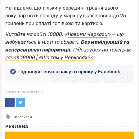
Нагадаємо, що тільки у середині травня цього
року
вартість проїзду у маршрутках
зросла до 25
гривень при оплаті готівкою та карткою.
Читайте на сайті 18000: «
Новини Черкаси
» — що
відбувається в місті та області.
Без маніпуляцій та
ВІСІМНАДЦЯТЬ ТРИ НУЛІ
неперевіреної інформації.
Підписуйся на
телеграм‐
ВІСІМНАДЦЯТЬ ТРИ НУЛІ
ВІСІМНАДЦЯТЬ ТРИ НУЛІ
канал 18000 | «Шо там у Черкасах?»
ВІСІМНАДЦЯТЬ ТРИ НУЛІ
ВІСІМНАДЦЯТЬ ТРИ НУЛІ
ВІСІМНАДЦЯТЬ ТРИ НУЛІ
Підписуйтеся на нашу сторінку у Facebook
ВІСІМНАДЦЯТЬ ТРИ НУЛІ
ВІСІМНАДЦЯТЬ ТРИ НУЛІ
Поділитись статтею
Tagged
Черкаси
with
РЕКЛАМА