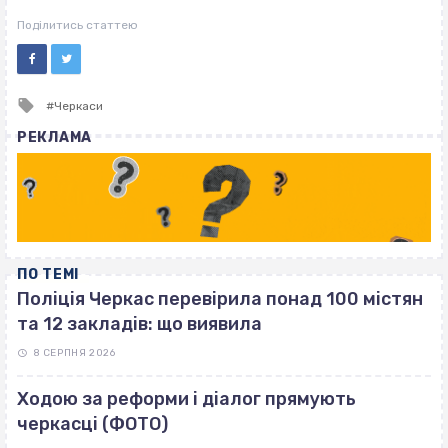
ВІСІМНАДЦЯТЬ ТРИ НУЛІ
ВІСІМНАДЦЯТЬ ТРИ НУЛІ
Поділитись статтею
Tagged
Черкаси
with
РЕКЛАМА
ПО ТЕМІ
Поліція Черкас перевірила понад 100 містян
та 12 закладів: що виявила
8 СЕРПНЯ 2026
Ходою за реформи і діалог прямують
черкасці (ФОТО)