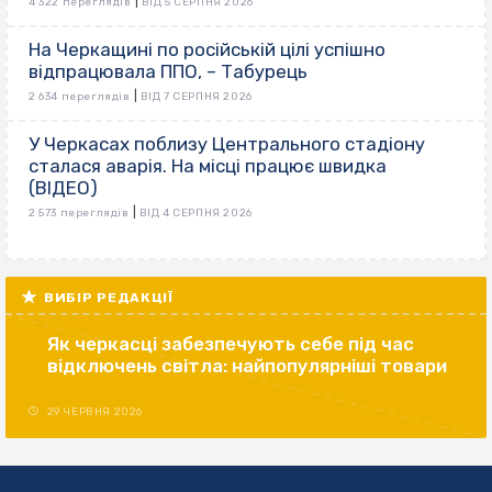
|
4 322 переглядів
ВІД 5 СЕРПНЯ 2026
На Черкащині по російській цілі успішно
відпрацювала ППО, – Табурець
|
2 634 переглядів
ВІД 7 СЕРПНЯ 2026
У Черкасах поблизу Центрального стадіону
сталася аварія. На місці працює швидка
(ВІДЕО)
|
2 573 переглядів
ВІД 4 СЕРПНЯ 2026
ВИБІР РЕДАКЦІЇ
Як черкасці забезпечують себе під час
відключень світла: найпопулярніші товари
29 ЧЕРВНЯ 2026