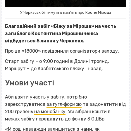
У Черкасах бігтимуть в пам’ять про Костю Міроша
Благодійний забіг «Біжу за Міроша» на честь
загиблого Костянтина Мірошниченка
відбудеться 5 липня у Черкасах.
Про це «18000» повідомили організатори заходу.
Старт забігу – о 9:00 годині в Долині троянд.
Маршрут – до Казбетського пляжу і назад.
Умови участі
Аби взяти участь у забігу, потрібно
зареєструватися
за гугл‐формою
та задонатити від
200 гривень
на монобанку
. Усі зібрані кошти в
межах забігу передадуть до фонду 3 ОШБр.
«Мірош назавжди залишиться з нами, як