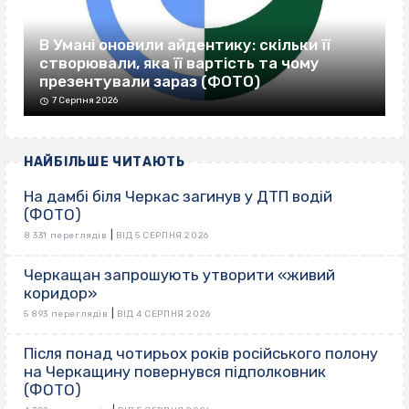
В Умані оновили айдентику: скільки її
створювали, яка її вартість та чому
презентували зараз (ФОТО)
7 Серпня 2026
НАЙБІЛЬШЕ ЧИТАЮТЬ
На дамбі біля Черкас загинув у ДТП водій
(ФОТО)
|
8 331 переглядів
ВІД 5 СЕРПНЯ 2026
Черкащан запрошують утворити «живий
коридор»
|
5 893 переглядів
ВІД 4 СЕРПНЯ 2026
Після понад чотирьох років російського полону
на Черкащину повернувся підполковник
(ФОТО)