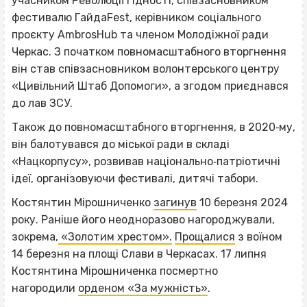
учасником Революції Гідності, співзасновником
фестивалю ГайдаFest, керівником соціального
проєкту AmbrosHub та членом Молодіжної ради
Черкас. З початком повномасштабного вторгнення
він став співзасновником волонтерського центру
«Цивільний Штаб Допомоги», а згодом приєднався
до лав ЗСУ.
Також до повномасштабного вторгнення, в 2020‐му,
він балотувався до міської ради в складі
«Нацкорпусу», розвивав національно‐патріотичні
ідеї, організовуючи фестивалі, дитячі табори.
Костянтин Мірошниченко
загинув
10 березня 2024
року. Раніше його неодноразово нагороджували,
зокрема,
«Золотим хрестом».
Прощалися
з воїном
14 березня на площі Слави в Черкасах. 17 липня
Костянтина Мірошниченка посмертно
нагородили
орденом «За мужність»
.