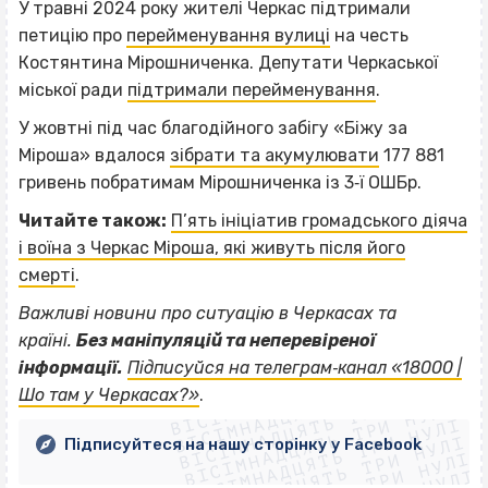
У травні 2024 року жителі Черкас підтримали
петицію про
перейменування вулиці
на честь
Костянтина Мірошниченка. Депутати Черкаської
міської ради
підтримали перейменування
.
У жовтні під час благодійного забігу «Біжу за
Міроша» вдалося
зібрати та акумулювати
177 881
гривень побратимам Мірошниченка із 3‐ї ОШБр.
Читайте також:
П’ять ініціатив громадського діяча
і воїна з Черкас Міроша, які живуть після його
смерті
.
Важливі новини про ситуацію в Черкасах та
країні.
Без маніпуляцій та неперевіреної
ВІСІМНАДЦЯТЬ ТРИ НУЛІ
інформації.
Підписуйся на телеграм‐канал «18000 |
ВІСІМНАДЦЯТЬ ТРИ НУЛІ
ВІСІМНАДЦЯТЬ ТРИ НУЛІ
Шо там у Черкасах?»
.
ВІСІМНАДЦЯТЬ ТРИ НУЛІ
ВІСІМНАДЦЯТЬ ТРИ НУЛІ
ВІСІМНАДЦЯТЬ ТРИ НУЛІ
Підписуйтеся на нашу сторінку у Facebook