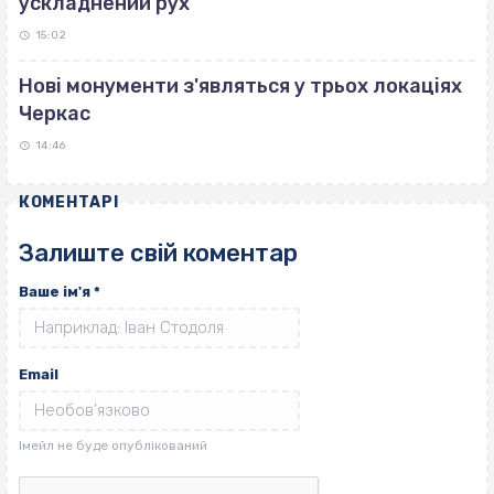
ускладнений рух
15:02
Нові монументи з'являться у трьох локаціях
Черкас
14:46
КОМЕНТАРІ
Залиште свій коментар
Ваше ім'я
*
Email