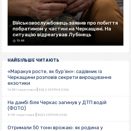
Військовослужбовець заявив про побиття
побратимом у частині на Черкащині. На
ситуацію відреагував Лубінець
10:44
НАЙБІЛЬШЕ ЧИТАЮТЬ
«Маракуя росте, як бур’ян»: садівник із
Черкащини розповів секрети вирощування
екзотики
|
14 381 переглядів
ВІД 2 СЕРПНЯ 2026
На дамбі біля Черкас загинув у ДТП водій
(ФОТО)
|
8 181 переглядів
ВІД 5 СЕРПНЯ 2026
Отримали 50 тонн врожаю: як родина у