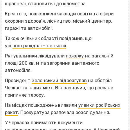
шрапнелі, становить і до кілометра.
Крім того, пошкоджені заклади освіти та сфери
охорони здоров’я, лісництво, міський цвинтар,
гаражі та автомобілі.
Також очільник області повідомив, що
усі
постраждалі – не тяжкі
.
Рятувальники ліквідували
пожежу
на загальній
площі 200 кв. м та загоряння вантажного
автомобіля.
Президент
Зеленський відреагував
на обстріл
Черкас та інших міст. Він зазначив, що росія не
припиняє терору.
На місцях пошкоджень виявили
уламки російських
ракет
. Прокуратура розпочала розслідування.
У Черкасах приймають документи
на
відшкодування для постраждалих
. А Червоний