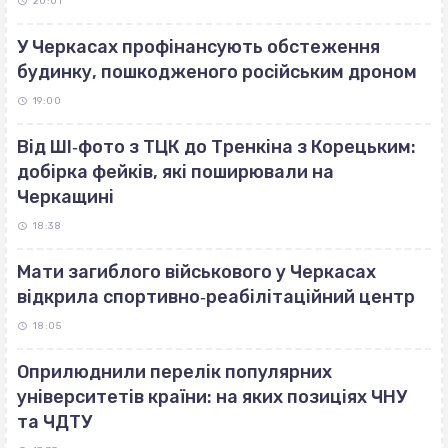
20:01
У Черкасах профінансують обстеження
будинку, пошкодженого російським дроном
19:00
Від ШІ‐фото з ТЦК до Тренкіна з Корецьким:
добірка фейків, які поширювали на
Черкащині
18:38
Мати загиблого військового у Черкасах
відкрила спортивно‐реабілітаційний центр
18:05
Оприлюднили перелік популярних
університетів країни: на яких позиціях ЧНУ
та ЧДТУ