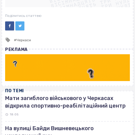
ВІСІМНАДЦЯТЬ ТРИ НУЛІ
ВІСІМНАДЦЯТЬ ТРИ НУЛІ
ВІСІМНАДЦЯТЬ ТРИ НУЛІ
ВІСІМНАДЦЯТЬ ТРИ НУЛІ
Поділитись статтею
Tagged
Черкаси
with
РЕКЛАМА
ПО ТЕМІ
Мати загиблого військового у Черкасах
відкрила спортивно-реабілітаційний центр
18:05
На вулиці Байди Вишневецького