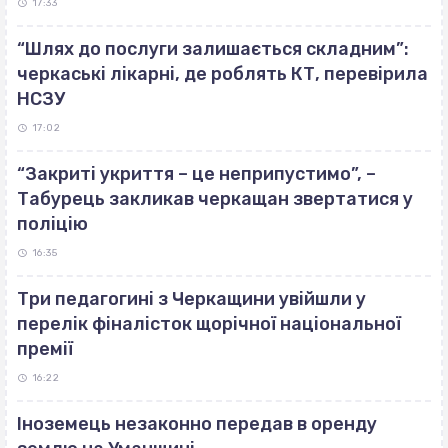
17:33
“Шлях до послуги залишається складним”:
черкаські лікарні, де роблять КТ, перевірила
НСЗУ
17:02
“Закриті укриття – це неприпустимо”, –
Табурець закликав черкащан звертатися у
поліцію
16:35
Три педагогині з Черкащини увійшли у
перелік фіналісток щорічної національної
премії
16:22
Іноземець незаконно передав в оренду