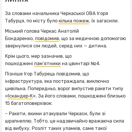
За словами начальника Черкаської ОВА Ігоря
Табурця, по місту було
кілька пожеж
, їх загасили.
Міський голова Черкас Анатолій
Бондаренко,
повідомив
, що за медичною допомогою
звернулися сім людей, серед них — дитина.
Крім цього, мер зазначив, що
пошкоджені
пам’ятники
на цвинтарі №4.
Пізніше Ігор Табурець повідомив, що
інфраструктура, яка постраждала, виключно
цивільна. Попередньо, ворог випустив ракети типу
«
Іскандер‐К
«. За його словами, пошкоджені близько
15 багатоповерхівок:
– Ракети, якими атакували Черкаси, були зі
шрапнеллю. Тобто, це надзвичайно вражаюча сила
від вибуху. Розліт таких уламків, саме такої