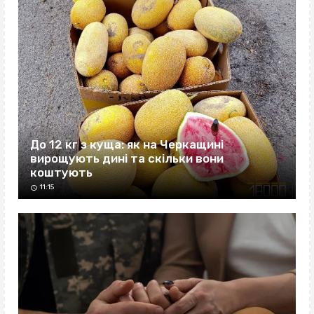
До 12 кг з куща: як на Черкащині
вирощують дині та скільки вони
коштують
11:15