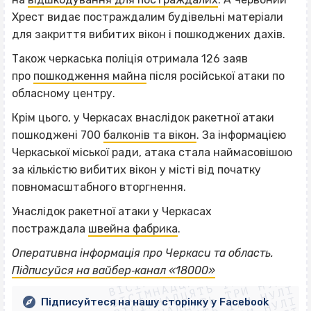
Хрест видає постраждалим будівельні матеріали
для закриття вибитих вікон і пошкоджених дахів.
Також черкаська поліція отримала 126 заяв
про
пошкодження майна
після російської атаки по
обласному центру.
Крім цього, у Черкасах внаслідок ракетної атаки
пошкоджені 700
балконів та вікон
. За інформацією
Черкаської міської ради, атака стала наймасовішою
за кількістю вибитих вікон у місті від початку
повномасштабного вторгнення.
Унаслідок ракетної атаки у Черкасах
постраждала
швейна фабрика
.
ВІСІМНАДЦЯТЬ ТРИ НУЛІ
Оперативна інформація про Черкаси та область.
ВІСІМНАДЦЯТЬ ТРИ НУЛІ
ВІСІМНАДЦЯТЬ ТРИ НУЛІ
Підписуйся на вайбер‐канал «18000»
ВІСІМНАДЦЯТЬ ТРИ НУЛІ
Підписуйтеся на нашу сторінку у Facebook