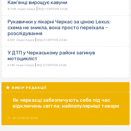
Кам’янці вирощує кавуни
|
8 018 переглядів
ВІД 1 СЕРПНЯ 2026
Рукавички у лікарні Черкас за ціною Lexus:
схема не зникла, вона просто переїхала –
розслідування
|
6 301 переглядів
ВІД 3 СЕРПНЯ 2026
У ДТП у Черкаському районі загинув
мотоцикліст
|
6 143 переглядів
ВІД 3 СЕРПНЯ 2026
ВИБІР РЕДАКЦІЇ
Як черкасці забезпечують себе під час
відключень світла: найпопулярніші товари
29 ЧЕРВНЯ 2026