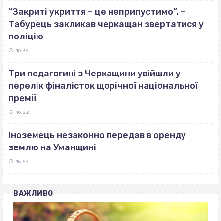
“Закриті укриття – це неприпустимо”, –
Табурець закликав черкащан звертатися у
поліцію
16:35
Три педагогині з Черкащини увійшли у
перелік фіналісток щорічної національної
премії
16:22
Іноземець незаконно передав в оренду
землю на Уманщині
15:59
ВАЖЛИВО