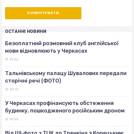
ОСТАННІ НОВИНИ
Безоплатний розмовний клуб англійської
мови відновлюють у Черкасах
21:02
Тальнівському палацу Шувалових передали
сторічні речі (ФОТО)
20:01
У Черкасах профінансують обстеження
будинку, пошкодженого російським дроном
19:00
Від ШІ‐фото з ТЦК до Тренкіна з Корецьким: