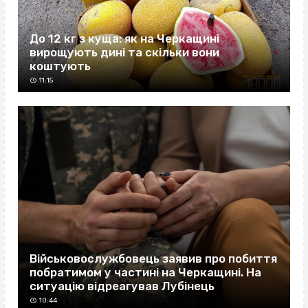
До 12 кг з куща: як на Черкащині
вирощують дині та скільки вони
коштують
11:15
Військовослужбовець заявив про побиття
побратимом у частині на Черкащині. На
ситуацію відреагував Лубінець
10:44