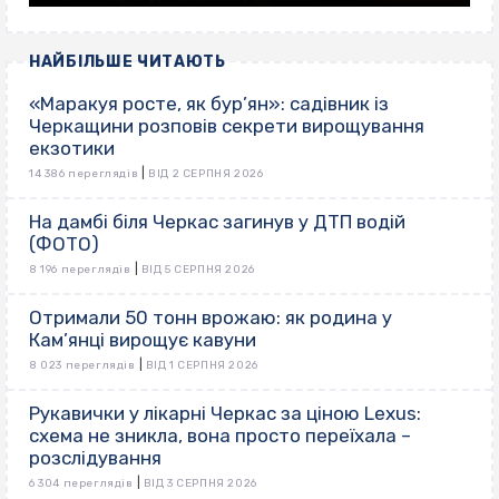
НАЙБІЛЬШЕ ЧИТАЮТЬ
«Маракуя росте, як бур’ян»: садівник із
Черкащини розповів секрети вирощування
екзотики
|
14 386 переглядів
ВІД 2 СЕРПНЯ 2026
На дамбі біля Черкас загинув у ДТП водій
(ФОТО)
|
8 196 переглядів
ВІД 5 СЕРПНЯ 2026
Отримали 50 тонн врожаю: як родина у
Кам’янці вирощує кавуни
|
8 023 переглядів
ВІД 1 СЕРПНЯ 2026
Рукавички у лікарні Черкас за ціною Lexus:
схема не зникла, вона просто переїхала –
розслідування
|
6 304 переглядів
ВІД 3 СЕРПНЯ 2026