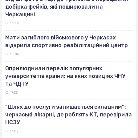
добірка фейків, які поширювали на
Черкащині
18:38
Мати загиблого військового у Черкасах
відкрила спортивно‐реабілітаційний центр
18:05
Оприлюднили перелік популярних
університетів країни: на яких позиціях ЧНУ
та ЧДТУ
17:33
“Шлях до послуги залишається складним”:
черкаські лікарні, де роблять КТ, перевірила
НСЗУ
17:02