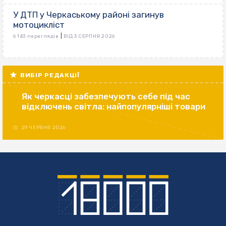
У ДТП у Черкаському районі загинув
мотоцикліст
|
6 143 переглядів
ВІД 3 СЕРПНЯ 2026
ВИБІР РЕДАКЦІЇ
Як черкасці забезпечують себе під час
відключень світла: найпопулярніші товари
29 ЧЕРВНЯ 2026