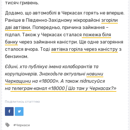
тисяч гривень.
Додамо, що автомобілі в Черкасах горять не вперше.
Раніше в Південно‐Західному мікрорайоні
згоріли
дві автівки.
Попередньо, причина займання –
підпал. Також у Черкасах сталася
пожежа біля
банку
через займання каністри. Ще одне загоряння
сталося вчора. Тоді
автівка горіла через каністру
з
бензином.
Єдині, хто публікує імена колаборантів та
корупціонерів. Знаходьте актуальні
новини
Черкащини
на «18000».
А також підписуйся
на
телеграм‐канал «18000 | Шо там у Черкасах?»
Поділитись статтею
Tagged
Черкаси
with