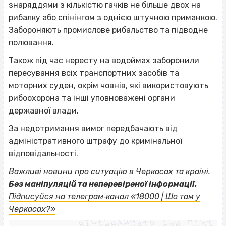
знаряддями з кількістю гачків не більше двох на
рибалку або спінінгом з однією штучною приманкою.
Забороняють промислове рибальство та підводне
полювання.
Також під час нересту на водоймах заборонили
пересування всіх транспортних засобів та
моторних суден, окрім човнів, які використовують
рибоохорона та інші уповноважені органи
державної влади.
За недотримання вимог передбачають від
адміністративного штрафу до кримінальної
відповідальності.
Важливі новини про ситуацію в Черкасах та країні.
Без маніпуляцій та неперевіреної інформації.
ВІСІМНАДЦЯТЬ ТРИ НУЛІ
Підписуйся на телеграм‐канал «18000 | Шо там у
ВІСІМНАДЦЯТЬ ТРИ НУЛІ
ВІСІМНАДЦЯТЬ ТРИ НУЛІ
Черкасах?»