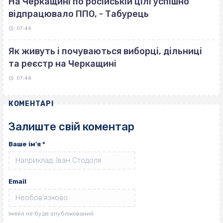
На Черкащині по російській цілі успішно
відпрацювало ППО, - Табурець
07:44
Як живуть і почуваються виборці, дільниці
та реєстр на Черкащині
07:44
КОМЕНТАРІ
Залиште свій коментар
Ваше ім'я
*
Email