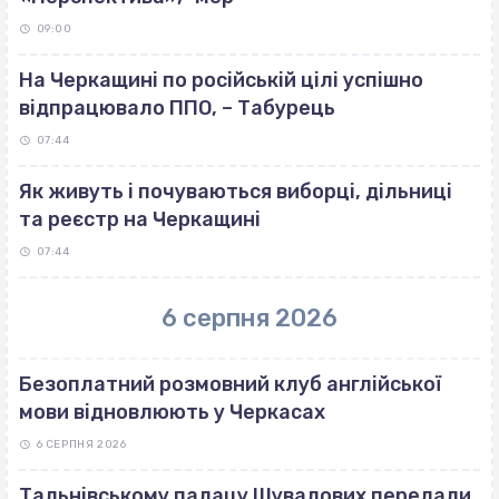
09:00
На Черкащині по російській цілі успішно
відпрацювало ППО, – Табурець
07:44
Як живуть і почуваються виборці, дільниці
та реєстр на Черкащині
07:44
6 серпня 2026
Безоплатний розмовний клуб англійської
мови відновлюють у Черкасах
6 СЕРПНЯ 2026
Тальнівському палацу Шувалових передали