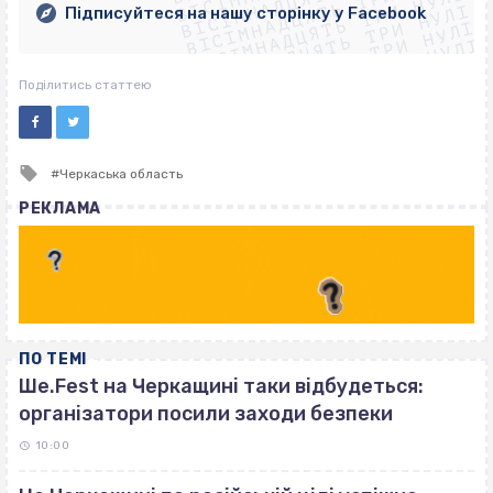
ВІСІМНАДЦЯТЬ ТРИ НУЛІ
ВІСІМНАДЦЯТЬ ТРИ НУЛІ
ВІСІМНАДЦЯТЬ ТРИ НУЛІ
Підписуйтеся на нашу сторінку у Facebook
ВІСІМНАДЦЯТЬ ТРИ НУЛІ
ВІСІМНАДЦЯТЬ ТРИ НУЛІ
Поділитись статтею
Tagged
Черкаська область
with
РЕКЛАМА
ПО ТЕМІ
Ше.Fest на Черкащині таки відбудеться:
організатори посили заходи безпеки
10:00