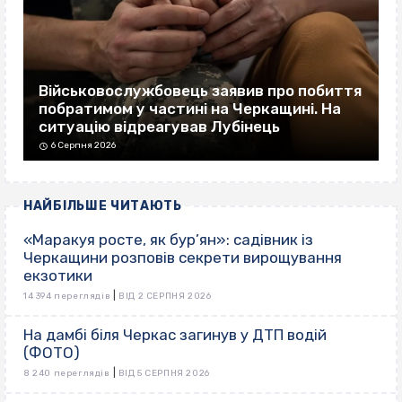
Військовослужбовець заявив про побиття
побратимом у частині на Черкащині. На
ситуацію відреагував Лубінець
6 Серпня 2026
НАЙБІЛЬШЕ ЧИТАЮТЬ
«Маракуя росте, як бур’ян»: садівник із
Черкащини розповів секрети вирощування
екзотики
|
14 394 переглядів
ВІД 2 СЕРПНЯ 2026
На дамбі біля Черкас загинув у ДТП водій
(ФОТО)
|
8 240 переглядів
ВІД 5 СЕРПНЯ 2026