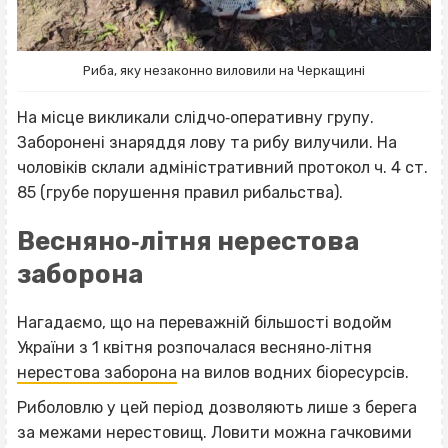
Риба, яку незаконно виловили на Черкащині
На місце викликали слідчо‐оперативну групу.
Заборонені знаряддя лову та рибу вилучили. На
чоловіків склали адміністративний протокол ч. 4 ст.
85 (грубе порушення правил рибальства).
Весняно‐літня нерестова
заборона
Нагадаємо, що на переважній більшості водойм
України з 1 квітня розпочалася весняно‐літня
нерестова заборона
на вилов водних біоресурсів.
Риболовлю у цей період дозволяють лише з берега
за межами нерестовищ. Ловити можна гачковими