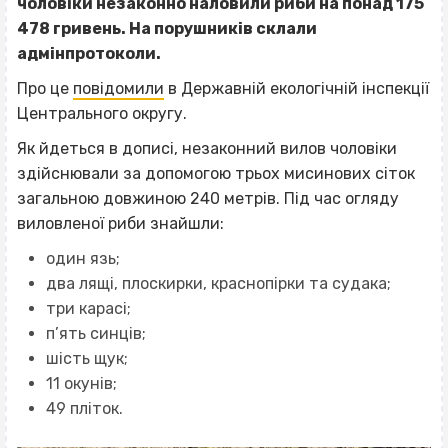
чоловіки незаконно наловили риби на понад 175
478 гривень. На порушників склали
адмінпротоколи.
Про це
повідомили
в Державній екологічній інспекції
Центрального округу.
Як йдеться в дописі, незаконний вилов чоловіки
здійснювали за допомогою трьох мисинових сіток
загальною довжиною 240 метрів. Під час огляду
виловленої риби знайшли:
один язь;
два лящі, плоскирки, краснопірки та судака;
три карасі;
п’ять синців;
шість щук;
11 окунів;
49 пліток.