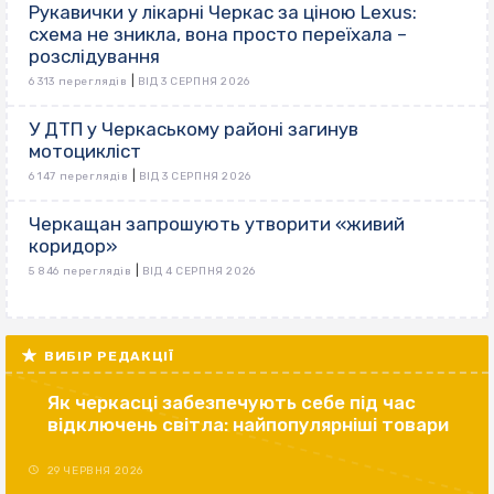
Рукавички у лікарні Черкас за ціною Lexus:
схема не зникла, вона просто переїхала –
розслідування
|
6 313 переглядів
ВІД 3 СЕРПНЯ 2026
У ДТП у Черкаському районі загинув
мотоцикліст
|
6 147 переглядів
ВІД 3 СЕРПНЯ 2026
Черкащан запрошують утворити «живий
коридор»
|
5 846 переглядів
ВІД 4 СЕРПНЯ 2026
ВИБІР РЕДАКЦІЇ
Як черкасці забезпечують себе під час
відключень світла: найпопулярніші товари
29 ЧЕРВНЯ 2026