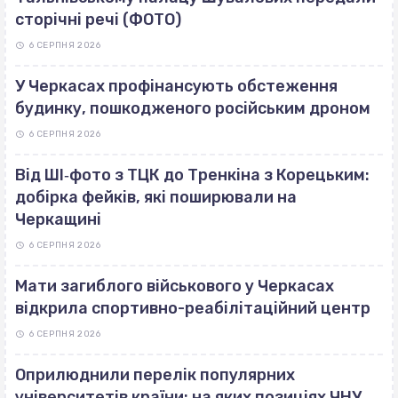
сторічні речі (ФОТО)
6 СЕРПНЯ 2026
У Черкасах профінансують обстеження
будинку, пошкодженого російським дроном
6 СЕРПНЯ 2026
Від ШІ‐фото з ТЦК до Тренкіна з Корецьким:
добірка фейків, які поширювали на
Черкащині
6 СЕРПНЯ 2026
Мати загиблого військового у Черкасах
відкрила спортивно-реабілітаційний центр
6 СЕРПНЯ 2026
Оприлюднили перелік популярних
університетів країни: на яких позиціях ЧНУ