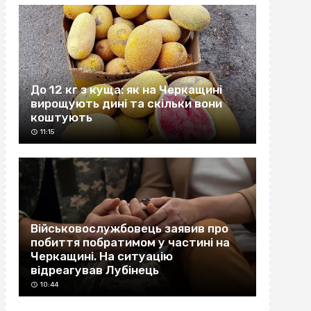
До 12 кг з куща: як на Черкащині
вирощують дині та скільки вони
коштують
11:15
Військовослужбовець заявив про
побиття побратимом у частині на
Черкащині. На ситуацію
відреагував Лубінець
10:44