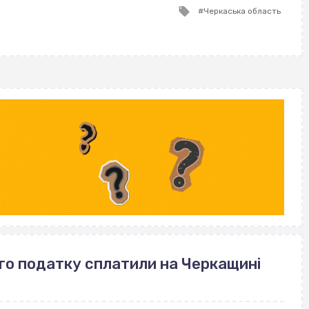
Tagged
Черкаська область
with
го податку сплатили на Черкащині