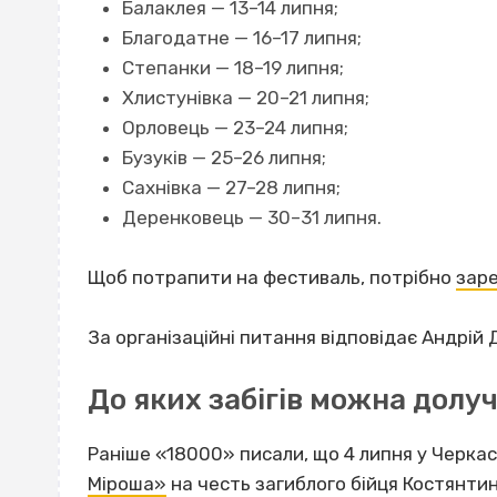
Балаклея — 13–14 липня;
Благодатне — 16–17 липня;
Степанки — 18–19 липня;
Хлистунівка — 20–21 липня;
Орловець — 23–24 липня;
Бузуків — 25–26 липня;
Сахнівка — 27–28 липня;
Деренковець — 30–31 липня.
Щоб потрапити на фестиваль, потрібно
зар
За організаційні питання відповідає Андрій Д
До яких забігів можна долу
Раніше «18000» писали, що 4 липня у Черка
Міроша»
на честь загиблого бійця Костянтин