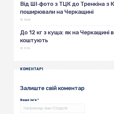
Від ШІ‐фото з ТЦК до Тренкіна з К
поширювали на Черкащині
13:59
До 12 кг з куща: як на Черкащині 
коштують
11:15
КОМЕНТАРІ
Залиште свій коментар
Ваше ім'я
*