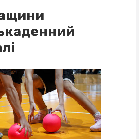
кащини
лькаденний
лі