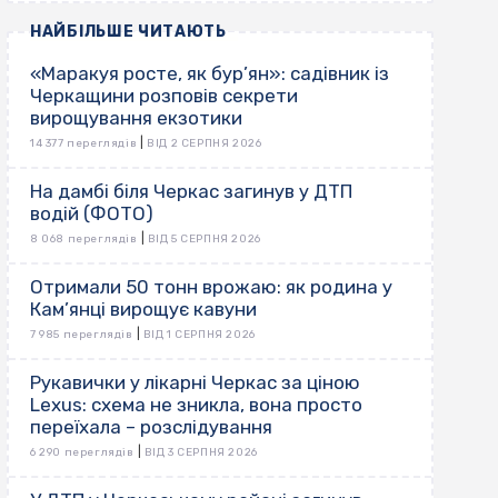
НАЙБІЛЬШЕ ЧИТАЮТЬ
«Маракуя росте, як бур’ян»: садівник із
Черкащини розповів секрети
вирощування екзотики
|
14 377 переглядів
ВІД 2 СЕРПНЯ 2026
На дамбі біля Черкас загинув у ДТП
водій (ФОТО)
|
8 068 переглядів
ВІД 5 СЕРПНЯ 2026
Отримали 50 тонн врожаю: як родина у
Кам’янці вирощує кавуни
|
7 985 переглядів
ВІД 1 СЕРПНЯ 2026
Рукавички у лікарні Черкас за ціною
Lexus: схема не зникла, вона просто
переїхала – розслідування
|
6 290 переглядів
ВІД 3 СЕРПНЯ 2026