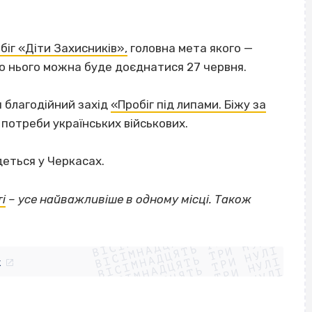
біг «Діти Захисників»,
головна мета якого —
 До нього можна буде доєднатися 27 червня.
 благодійний захід
«Пробіг під липами. Біжу за
 потреби українських військових.
еться у Черкасах.
і
– усе найважливіше в одному місці. Також
ВІСІМНАДЦЯТЬ ТРИ НУЛІ
ВІСІМНАДЦЯТЬ ТРИ НУЛІ
ВІСІМНАДЦЯТЬ ТРИ НУЛІ
ВІСІМНАДЦЯТЬ ТРИ НУЛІ
ВІСІМНАДЦЯТЬ ТРИ НУЛІ
ВІСІМНАДЦЯТЬ ТРИ НУЛІ
k
ВІСІМНАДЦЯТЬ ТРИ НУЛІ
ВІСІМНАДЦЯТЬ ТРИ НУЛІ