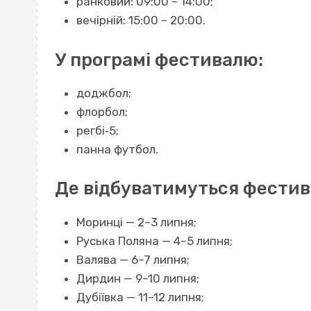
ранковий: 09:00 – 14:00;
вечірній: 15:00 – 20:00.
У програмі фестивалю:
доджбол;
флорбол;
регбі‐5;
панна футбол.
Де відбуватимуться фестив
Моринці — 2–3 липня;
Руська Поляна — 4–5 липня;
Валява — 6–7 липня;
Дирдин — 9–10 липня;
Дубіївка — 11–12 липня;