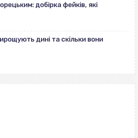
орецьким: добірка фейків, які
вирощують дині та скільки вони