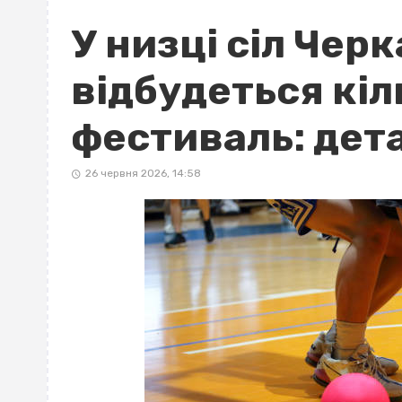
У низці сіл Чер
відбудеться кі
фестиваль: дета
26 червня 2026, 14:58