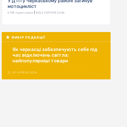
У ДТП у Черкаському районі загинув
мотоцикліст
|
6 139 переглядів
ВІД 3 СЕРПНЯ 2026
ВИБІР РЕДАКЦІЇ
Як черкасці забезпечують себе під
час відключень світла:
найпопулярніші товари
29 ЧЕРВНЯ 2026