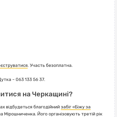
еєструватися
. Участь безоплатна.
утка – 063 133 56 37.
читися на Черкащині?
сах відбудеться благодійний
забіг «Біжу за
а Мірошниченка. Його організовують третій рік