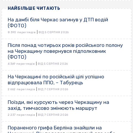
НАЙБІЛЬШЕ ЧИТАЮТЬ
На дамбі біля Черкас загинув у ДТП водій
(ФОТО)
|
8 390 переглядів
ВІД 5 СЕРПНЯ 2026
Після понад чотирьох років російського полону
на Черкащину повернувся підполковник
(ФОТО)
|
4 369 переглядів
ВІД 5 СЕРПНЯ 2026
На Черкащині по російській цілі успішно
відпрацювала ППО, – Табурець
|
2 662 переглядів
ВІД 7 СЕРПНЯ 2026
Поїзди, які курсують через Черкащину на
захід, тимчасово змінюють маршрут
|
2 237 переглядів
ВІД 7 СЕРПНЯ 2026
Пораненого грифа Берліна знайшли на