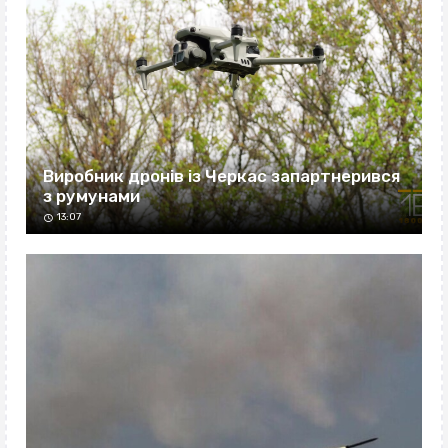
Виробник дронів із Черкас запартнерився
з румунами
13:07