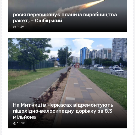
росія перевиконує плани із виробництва
ракет, – Скібіцький
11:29
На Митниці в Черкасах відремонтують
пішохідно‐велосипедну доріжку за 8,3
мільйона
10:20