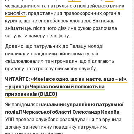
черкащанином та патрульною поліцейською виник
конфлікт
: представниця правоохоронних органів
курила, що не сподобалося хлопцеві. Він почав
знімати це, після чого дівчина рукою розпочала
затуляти камеру телефону.
Додамо, що патрульних до Палацу молоді
викликали працівники військкомату, які
«відловлювали» там громадян, що підлягають
призову на строкову військову службу.
ЧИТАЙТЕ:
«Мені все одно, що ви маєте, а що – ні»,
– у центрі Черкас воєнкоми полюють на
призовників (ВІДЕО)
Як повідомляє
начальник управління патрульної
поліції Черкаської області Олександр Кокоба
,
УПП провела службове розслідування та вручила
догану за неетичну поведінку патрульним,