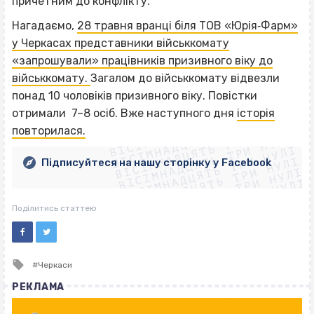
причетним до конфлікту.
Нагадаємо,
28 травня вранці біля ТОВ «Юрія‐Фарм»
у Черкасах представники військкомату
«запрошували» працівників призивного віку до
військкомату.
Загалом до військкомату відвезли
понад 10 чоловіків призивного віку. Повістки
ВІСІМНАДЦЯТЬ ТРИ НУЛІ
отримали 7–8 осіб. Вже наступного дня
історія
ВІСІМНАДЦЯТЬ ТРИ НУЛІ
ВІСІМНАДЦЯТЬ ТРИ НУЛІ
повторилася.
ВІСІМНАДЦЯТЬ ТРИ НУЛІ
ВІСІМНАДЦЯТЬ ТРИ НУЛІ
ВІСІМНАДЦЯТЬ ТРИ НУЛІ
Підписуйтеся на нашу сторінку у Facebook
ВІСІМНАДЦЯТЬ ТРИ НУЛІ
ВІСІМНАДЦЯТЬ ТРИ НУЛІ
Поділитись статтею
Tagged
Черкаси
with
РЕКЛАМА