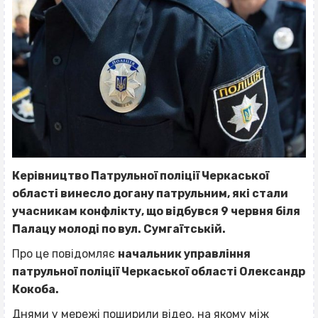
Керівництво Патрульної поліції Черкаської
області винесло догану патрульним, які стали
учасникам конфлікту, що відбувся 9 червня біля
Палацу молоді по вул. Сумгаїтській.
Про це повідомляє
начальник управління
патрульної поліції Черкаської області Олександр
Кокоба.
Днями у мережі поширили
відео
, на якому
між