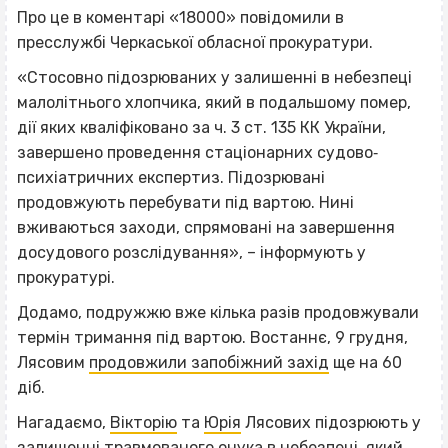
Про це в коментарі «18000» повідомили в
пресслужбі Черкаської обласної прокуратури.
«Стосовно підозрюваних у залишенні в небезпеці
малолітнього хлопчика, який в подальшому помер,
дії яких кваліфіковано за ч. 3 ст. 135 КК України,
завершено проведення стаціонарних судово‐
психіатричних експертиз. Підозрювані
продовжують перебувати під вартою. Нині
вживаються заходи, спрямовані на завершення
досудового розслідування», – інформують у
прокуратурі.
Додамо, подружжю вже кілька разів продовжували
термін тримання під вартою. Востаннє, 9 грудня,
Лясовим
продовжили запобіжний захід
ще на 60
діб.
Нагадаємо,
Вікторію
та
Юрія
Лясових підозрюють у
залишенні травмованого онука в небезпеці, який