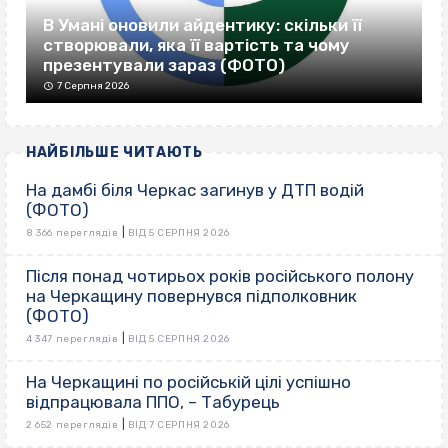
В Умані оновили айдентику: скільки її
створювали, яка її вартість та чому
презентували зараз (ФОТО)
7 Серпня 2026
НАЙБІЛЬШЕ ЧИТАЮТЬ
На дамбі біля Черкас загинув у ДТП водій
(ФОТО)
|
8 366 переглядів
ВІД 5 СЕРПНЯ 2026
Після понад чотирьох років російського полону
на Черкащину повернувся підполковник
(ФОТО)
|
4 347 переглядів
ВІД 5 СЕРПНЯ 2026
На Черкащині по російській цілі успішно
відпрацювала ППО, – Табурець
|
2 652 переглядів
ВІД 7 СЕРПНЯ 2026