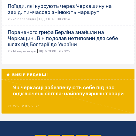
Поїзди, які курсують через Черкащину на
захід, тимчасово змінюють маршрут
|
2 223 переглядів
ВІД 7 СЕРПНЯ 2026
Пораненого грифа Берліна знайшли на
Черкащині. Він подолав нетиповий для себе
шлях від Болгарії до України
|
2 214 переглядів
ВІД 5 СЕРПНЯ 2026
ВИБІР РЕДАКЦІЇ
Як черкасці забезпечують себе під час
відключень світла: найпопулярніші товари
29 ЧЕРВНЯ 2026