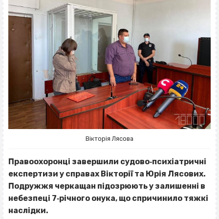
Вікторія Лясова
Правоохоронці завершили судово‐психіатричні
експертизи у справах Вікторії та Юрія Лясових.
Подружжя черкащан підозрюють у залишенні в
небезпеці 7‐річного онука, що спричинило тяжкі
наслідки.