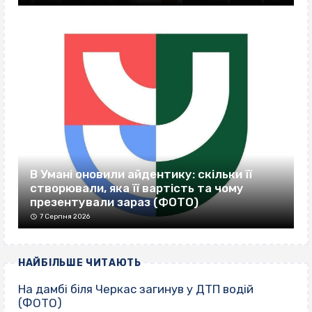
В Умані оновили айдентику: скільки її
створювали, яка її вартість та чому
презентували зараз (ФОТО)
7 Серпня 2026
НАЙБІЛЬШЕ ЧИТАЮТЬ
На дамбі біля Черкас загинув у ДТП водій
(ФОТО)