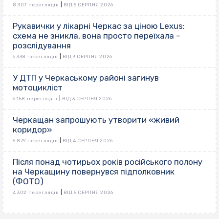
|
8 307 переглядів
ВІД 5 СЕРПНЯ 2026
Рукавички у лікарні Черкас за ціною Lexus:
схема не зникла, вона просто переїхала –
розслідування
|
6 338 переглядів
ВІД 3 СЕРПНЯ 2026
У ДТП у Черкаському районі загинув
мотоцикліст
|
6 158 переглядів
ВІД 3 СЕРПНЯ 2026
Черкащан запрошують утворити «живий
коридор»
|
5 879 переглядів
ВІД 4 СЕРПНЯ 2026
Після понад чотирьох років російського полону
на Черкащину повернувся підполковник
(ФОТО)
|
4 302 переглядів
ВІД 5 СЕРПНЯ 2026