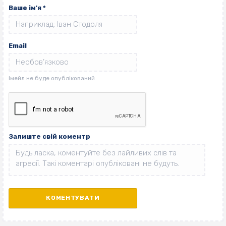
Ваше ім'я
*
Email
Залиште свій коментр