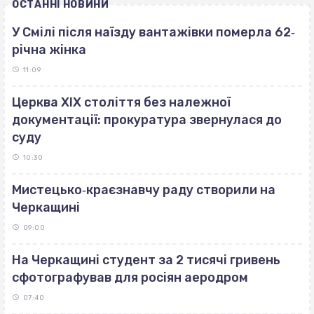
ОСТАННІ НОВИНИ
У Смілі після наїзду вантажівки померла 62‐
річна жінка
11:09
Церква ХІХ століття без належної
документації: прокуратура звернулася до
суду
10:30
Мистецько‐краєзнавчу раду створили на
Черкащині
09:00
На Черкащині студент за 2 тисячі гривень
сфотографував для росіян аеродром
07:40