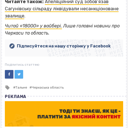
Читайте також:
Апеляційний суд зобов’язав
Сагунівську сільраду ліквідували несанкціоноване
звалище
.
ВІСІМНАДЦЯТЬ ТРИ НУЛІ
Читай «18000» у вайбері.
Лише головні новини про
ВІСІМНАДЦЯТЬ ТРИ НУЛІ
ВІСІМНАДЦЯТЬ ТРИ НУЛІ
Черкаси та область.
ВІСІМНАДЦЯТЬ ТРИ НУЛІ
ВІСІМНАДЦЯТЬ ТРИ НУЛІ
ВІСІМНАДЦЯТЬ ТРИ НУЛІ
Підписуйтеся на нашу сторінку у Facebook
ВІСІМНАДЦЯТЬ ТРИ НУЛІ
ВІСІМНАДЦЯТЬ ТРИ НУЛІ
Поділитись статтею
Tagged
Тальне
Черкаська область
with
РЕКЛАМА