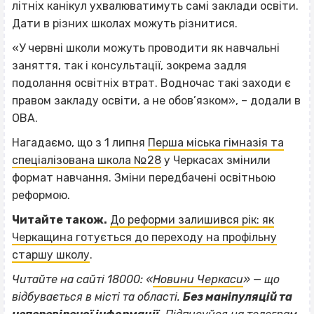
літніх канікул ухвалюватимуть самі заклади освіти.
Дати в різних школах можуть різнитися.
«У червні школи можуть проводити як навчальні
заняття, так і консультації, зокрема задля
подолання освітніх втрат. Водночас такі заходи є
правом закладу освіти, а не обов’язком», – додали в
ОВА.
Нагадаємо, що з 1 липня
Перша міська гімназія та
спеціалізована школа №28
у Черкасах змінили
формат навчання. Зміни передбачені освітньою
реформою.
Читайте також.
До реформи залишився рік: як
Черкащина готується до переходу на профільну
старшу школу
.
Читайте на сайті 18000: «
Новини Черкаси
» — що
відбувається в місті та області.
Без маніпуляцій та