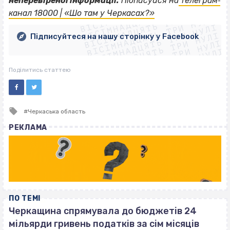
ВІСІМНАДЦЯТЬ ТРИ НУЛІ
неперевіреної інформації.
Підписуйся на
телеграм‐
ВІСІМНАДЦЯТЬ ТРИ НУЛІ
ВІСІМНАДЦЯТЬ ТРИ НУЛІ
канал 18000 | «Шо там у Черкасах?»
ВІСІМНАДЦЯТЬ ТРИ НУЛІ
ВІСІМНАДЦЯТЬ ТРИ НУЛІ
ВІСІМНАДЦЯТЬ ТРИ НУЛІ
Підписуйтеся на нашу сторінку у Facebook
ВІСІМНАДЦЯТЬ ТРИ НУЛІ
ВІСІМНАДЦЯТЬ ТРИ НУЛІ
Поділитись статтею
Tagged
Черкаська область
with
РЕКЛАМА
ПО ТЕМІ
Черкащина спрямувала до бюджетів 24
мільярди гривень податків за сім місяців