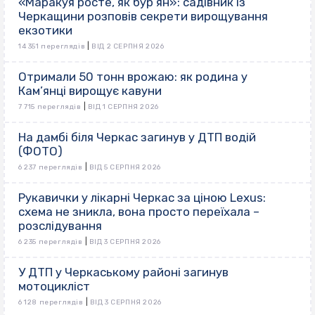
«Маракуя росте, як бур’ян»: садівник із
Черкащини розповів секрети вирощування
екзотики
|
14 351 переглядів
ВІД 2 СЕРПНЯ 2026
Отримали 50 тонн врожаю: як родина у
Кам’янці вирощує кавуни
|
7 715 переглядів
ВІД 1 СЕРПНЯ 2026
На дамбі біля Черкас загинув у ДТП водій
(ФОТО)
|
6 237 переглядів
ВІД 5 СЕРПНЯ 2026
Рукавички у лікарні Черкас за ціною Lexus:
схема не зникла, вона просто переїхала –
розслідування
|
6 235 переглядів
ВІД 3 СЕРПНЯ 2026
У ДТП у Черкаському районі загинув
мотоцикліст
|
6 128 переглядів
ВІД 3 СЕРПНЯ 2026