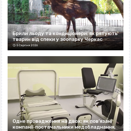
Брили льоду та кондиціонери: як рятують
тварин від спеки у зоопарку Черкас
5 Серпня 2026
Одне провадження на двох: як пов’язані
компанії‐постачальники медобладнання,