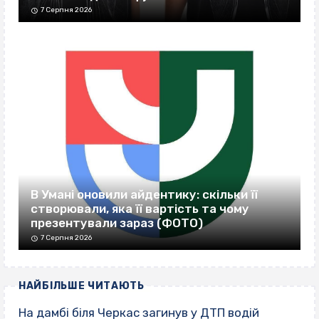
7 Серпня 2026
В Умані оновили айдентику: скільки її
створювали, яка її вартість та чому
презентували зараз (ФОТО)
7 Серпня 2026
НАЙБІЛЬШЕ ЧИТАЮТЬ
На дамбі біля Черкас загинув у ДТП водій