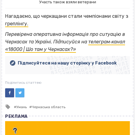
Участь також взяли ветерани
Нагадаємо, що черкащани стали чемпіонами світу з
греплінгу.
Перевірена оперативна інформація про ситуацію в
ВІСІМНАДЦЯТЬ ТРИ НУЛІ
Черкасах та Україні. Підписуйся на
телеграм‐канал
ВІСІМНАДЦЯТЬ ТРИ НУЛІ
ВІСІМНАДЦЯТЬ ТРИ НУЛІ
«18000 | Шо там у Черкасах?»
ВІСІМНАДЦЯТЬ ТРИ НУЛІ
ВІСІМНАДЦЯТЬ ТРИ НУЛІ
ВІСІМНАДЦЯТЬ ТРИ НУЛІ
Підписуйтеся на нашу сторінку у Facebook
ВІСІМНАДЦЯТЬ ТРИ НУЛІ
ВІСІМНАДЦЯТЬ ТРИ НУЛІ
Поділитись статтею
Tagged
Умань
Черкаська область
with
РЕКЛАМА