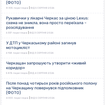
(ФОТО)
|
8 305 переглядів
ВІД 5 СЕРПНЯ 2026
Рукавички у лікарні Черкас за ціною Lexus:
схема не зникла, вона просто переїхала –
розслідування
|
6 337 переглядів
ВІД 3 СЕРПНЯ 2026
У ДТП у Черкаському районі загинув
мотоцикліст
|
6 158 переглядів
ВІД 3 СЕРПНЯ 2026
Черкащан запрошують утворити «живий
коридор»
|
5 876 переглядів
ВІД 4 СЕРПНЯ 2026
Після понад чотирьох років російського полону
на Черкащину повернувся підполковник
(ФОТО)
|
4 300 переглядів
ВІД 5 СЕРПНЯ 2026