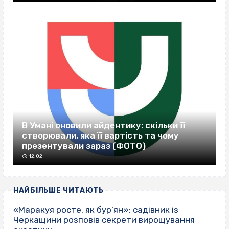
В Умані оновили айдентику: скільки її
створювали, яка її вартість та чому
презентували зараз (ФОТО)
12:02
НАЙБІЛЬШЕ ЧИТАЮТЬ
«Маракуя росте, як бур’ян»: садівник із
Черкащини розповів секрети вирощування