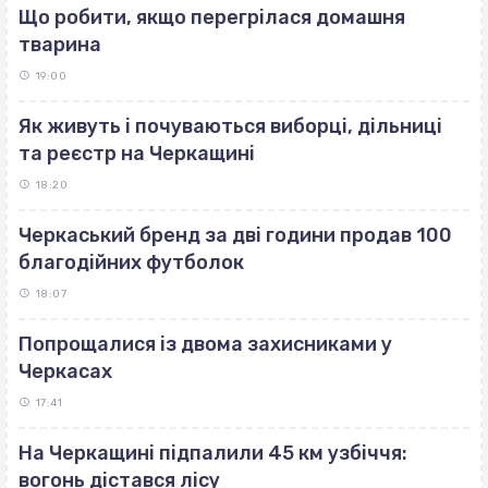
Що робити, якщо перегрілася домашня
тварина
19:00
Як живуть і почуваються виборці, дільниці
та реєстр на Черкащині
18:20
Черкаський бренд за дві години продав 100
благодійних футболок
18:07
Попрощалися із двома захисниками у
Черкасах
17:41
На Черкащині підпалили 45 км узбіччя:
вогонь дістався лісу