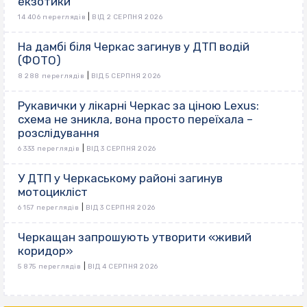
екзотики
|
14 406 переглядів
ВІД 2 СЕРПНЯ 2026
На дамбі біля Черкас загинув у ДТП водій
(ФОТО)
|
8 288 переглядів
ВІД 5 СЕРПНЯ 2026
Рукавички у лікарні Черкас за ціною Lexus:
схема не зникла, вона просто переїхала –
розслідування
|
6 333 переглядів
ВІД 3 СЕРПНЯ 2026
У ДТП у Черкаському районі загинув
мотоцикліст
|
6 157 переглядів
ВІД 3 СЕРПНЯ 2026
Черкащан запрошують утворити «живий
коридор»
|
5 875 переглядів
ВІД 4 СЕРПНЯ 2026