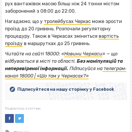
рух вантажівок масою більш ніж 24 тонни містом
заборонений з 08:00 до 22:00.
Нагадаємо, що у
тролейбусах Черкас
може зрости
проїзд до 20 гривень. Розпочали регуляторну
процедуру. Також в Черкасах зміниться
вартість
проїзду
в маршрутках до 25 гривень.
Читайте на сайті 18000: «
Новини Черкаси
» — що
відбувається в місті та області.
Без маніпуляцій та
ВІСІМНАДЦЯТЬ ТРИ НУЛІ
неперевіреної інформації.
Підписуйся на
телеграм‐
ВІСІМНАДЦЯТЬ ТРИ НУЛІ
ВІСІМНАДЦЯТЬ ТРИ НУЛІ
канал 18000 | «Шо там у Черкасах?»
ВІСІМНАДЦЯТЬ ТРИ НУЛІ
ВІСІМНАДЦЯТЬ ТРИ НУЛІ
ВІСІМНАДЦЯТЬ ТРИ НУЛІ
Підписуйтеся на нашу сторінку у Facebook
ВІСІМНАДЦЯТЬ ТРИ НУЛІ
ВІСІМНАДЦЯТЬ ТРИ НУЛІ
Поділитись статтею
Tagged