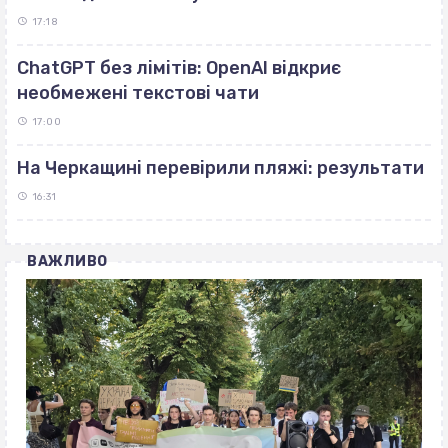
17:18
ChatGPT без лімітів: OpenAI відкриє
необмежені текстові чати
17:00
На Черкащині перевірили пляжі: результати
16:31
ВАЖЛИВО