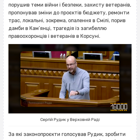
порушив теми
війни
і безпеки, захисту ветеранів,
пропонував зміни до проєктів бюджету, ремонти
трас, локальні, зокрема, опалення в Смілі, порив
дамби в Кам’янці, трагедія із загибеллю
правоохоронців і ветеранів в Корсуні.
Сергій Рудик у Верховній Раді
За які законопроєкти голосував Рудик, зробити