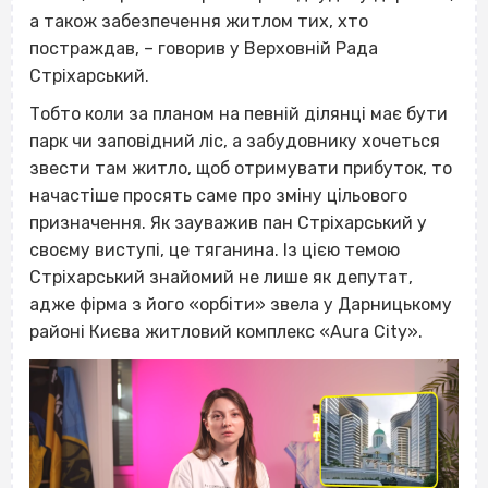
а також забезпечення житлом тих, хто
постраждав, – говорив у Верховній Рада
Стріхарський.
Тобто коли за планом на певній ділянці має бути
парк чи заповідний ліс, а забудовнику хочеться
звести там житло, щоб отримувати прибуток, то
начастіше просять саме про зміну цільового
призначення. Як зауважив пан Стріхарський у
своєму виступі, це тяганина. Із цією темою
Стріхарський знайомий не лише як депутат,
адже фірма з його «орбіти» звела у Дарницькому
районі Києва житловий комплекс «Aura City».