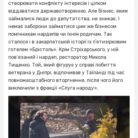
створювати конфлікту інтересів і цілком
віддаватися державотворенню. Але бізнес, яким
займалися люди до депутатства, не зникає. І
немає заборони займатися цим же бізнесом
помічникам нардепів чи їхнім родичам. Так
сталося і в закарпатській історії із пʼятизірковим
готелем «Брістоль». Крім Стріхарського, у ній
пов’язаний і нардеп, ресторатор Микола
Тищенко. Той, який фігурує у справі побиття
ветерана у Дніпрі, відпочивав у Таїланді під час
повномасштабного вторгнення, після чого його
виключили з фракції «Слуга народу».