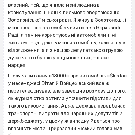
власний, той, що я дала мені людина в
користування, і іноді я письмово звертаюся до
Золотоніської міської ради. Я живу в Золотоноші, і
мені простіше автомобіль взяти не в Верховній
Раді, я там не користуюсь ні автомобілями, ні
житлом. Іноді дають мені автомобіль, коли я їду в
відрядження, а я з нашою депутатською групою
дуже часто буваю у відрядженнях, – каже
нардеп.
Після запитання «18000» про автомобіль «Škoda»
у месенджері Віталій Войцехівський все ж
перетелефонував, але завершив розмову до того,
як журналістка встигла уточнити підстави для
такого використання. Адже держава передбачає
транспортні витрати для народних депутатів з
держбюджету, у цьому ж випадку йдеться про
власність міста. Триразовий міський голова мав