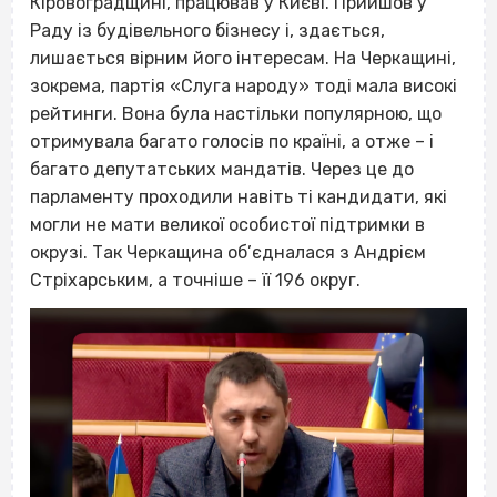
Кіровоградщині, працював у Києві. Прийшов у
Раду із будівельного бізнесу і, здається,
лишається вірним його інтересам. На Черкащині,
зокрема, партія «Слуга народу» тоді мала високі
рейтинги. Вона була настільки популярною, що
отримувала багато голосів по країні, а отже – і
багато депутатських мандатів. Через це до
парламенту проходили навіть ті кандидати, які
могли не мати великої особистої підтримки в
окрузі. Так Черкащина об’єдналася з Андрієм
Стріхарським, а точніше – її 196 округ.