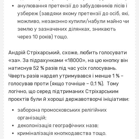
анулювання претензії до забудовників лісів і
узбереж (завдяки якому претензії до осіб, які,
можливо, незаконно купили/набули майно чи
землю у зазначених ділянках, зникають
через 10 років) тощо.
Андрій Стріхарський, схоже, любить голосувати
«за». За підрахунками «18000», на цю кнопку він
натиснув 52 % разів під час усіх голосувань.
Чверть разів нардеп утримувався і менше 1 % –
голосував проти (якщо точніше – 0,1 %). Тому
логічно, що серед підтриманих Стріхарським
проєктів були й хороші державотворчі ініціативи:
заборона промосковських релігійних
організацій;
деколонізація географічних назв;
криміналізація кнопкодавства тощо.