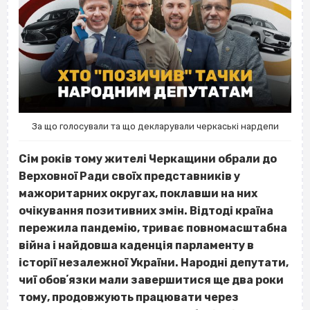
За що голосували та що декларували черкаські нардепи
Сім років тому жителі Черкащини обрали до
Верховної Ради своїх представників у
мажоритарних округах, поклавши на них
очікування позитивних змін. Відтоді країна
пережила пандемію, триває повномасштабна
війна і найдовша каденція парламенту в
історії незалежної України. Народні депутати,
чиї обовʼязки мали завершитися ще два роки
тому, продовжують працювати через