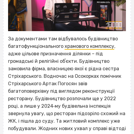
За документами там відбувалось будівництво
багатофункціонального
храмового комплексу
,
адже цільове призначення ділянки – під
громадські й релігійні обʼєкти. Будівництво
замовила фірма, власницею якої є рідна сестра
Стріхарського. Водночас на Осокорках помічник
Стріхарського Артак Погосян звів
багатоповерхівку під виглядом реконструкції
ресторану. Будівництво розпочали ще у 2022
році, а лише у 2024‐му будівельна інспекція
звернула увагу, що ресторан підозріло схожий на
ЖК, і пішла до суду. Та житловий комплекс уже
побудували. Жодних нових ухвал у справі відтоді