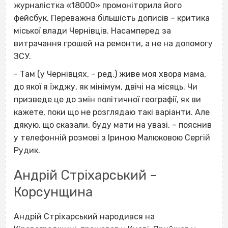
журналістка «18000» промоніторила його
фейсбук. Переважна більшість дописів – критика
міської влади Чернівців. Насамперед за
витрачання грошей на ремонти, а не на допомогу
ЗСУ.
- Там (у Чернівцях, – ред.) живе моя хвора мама,
до якої я їжджу, як мінімум, двічі на місяць. Чи
призведе це до змін політичної географії, як ви
кажете, поки що не розглядаю такі варіанти. Але
дякую, що сказали, буду мати на увазі, – пояснив
у телефонній розмові з Іриною Малюковою Сергій
Рудик.
Андрій Стріхарський –
Корсунщина
Андрій Стріхарський народився на