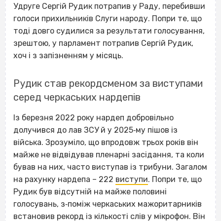
Удруге Сергій Рудик потрапив у Раду, перебивши
голоси прихильників Слуги народу. Попри те, що
тоді довго судилися за результати голосування,
зрештою, у парламент потрапив Сергій Рудик,
хоч і з запізненням у місяць.
Рудик став рекордсменом за виступами
серед черкаських нардепів
Із березня 2022 року нардеп добровільно
долучився до лав ЗСУ й у 2025‐му пішов із
війська. Зрозуміло, що впродовж трьох років він
майже не відвідував пленарні засідання, та коли
бував на них, часто виступав із трибуни. Загалом
на рахунку нардепа – 222
виступи
. Попри те, що
Рудик був відсутній на майже половині
голосувань, з‐поміж черкаських мажоритарників
встановив рекорд із кількості слів у мікрофон. Він