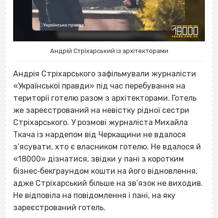
Андрій Стріхарський із архітекторами
Андрія Стріхарського зафільмували журналісти
«Української правди» під час перебування на
території готелю разом з архітекторами. Готель
же зареєстрований на невістку рідної сестри
Стріхарського. У розмові журналіста Михайла
Ткача із нардепом від Черкащини не вдалося
з’ясувати, хто є власником готелю. Не вдалося й
«18000» дізнатися, звідки у пані з коротким
бізнес‐бекграундом кошти на його відновлення,
адже Стріхарський більше на зв’язок не виходив.
Не відповіла на повідомлення і пані, на яку
зареєстрований готель.