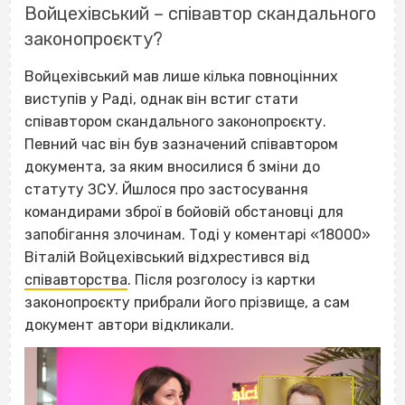
Войцехівський – співавтор скандального
законопроєкту?
Войцехівський мав лише кілька повноцінних
виступів у Раді, однак він встиг стати
співавтором скандального законопроєкту.
Певний час він був зазначений співавтором
документа, за яким вносилися б зміни до
статуту ЗСУ. Йшлося про застосування
командирами зброї в бойовій обстановці для
запобігання злочинам. Тоді у коментарі «18000»
Віталій Войцехівський відхрестився від
співавторства
. Після розголосу із картки
законопроєкту прибрали його прізвище, а сам
документ автори відкликали.