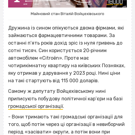
Майновий стан Віталій Войцехівського
Дружина із сином опікуються двома фірмами, які
займаються фармацевтичними товарами. За
останні п’ять років дохід зріс із нуля гривень до
сотні тисяч. Син користується 20‐річним
автомобілем «Citroën». Проте має
чотирикімнатну квартиру на київських Позняках,
яку отримав у дарування у 2023 році. Нині ціни
на такі стартують від 115 000 доларів.
Самому ж депутату Войцехівському нині
приписують побудову політичної кар’єри на базі
громадської організації
.
- Вони тримають такі громадські організації для
того, щоб потім через ці організації в невиборчий
період «засівати» округи, а потім вони при