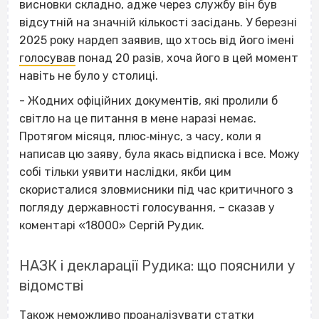
висновки складно, адже через службу він був
відсутній на значній кількості засідань. У березні
2025 року нардеп заявив, що хтось від його імені
голосував
понад 20 разів, хоча його в цей момент
навіть не було у столиці.
- Жодних офіційних документів, які пролили б
світло на це питання в мене наразі немає.
Протягом місяця, плюс‐мінус, з часу, коли я
написав цю заяву, була якась відписка і все. Можу
собі тільки уявити наслідки, якби цим
скористалися зловмисники під час критичного з
погляду державності голосування, – сказав у
коментарі «18000» Сергій Рудик.
НАЗК і декларації Рудика: що пояснили у
відомстві
Також неможливо проаналізувати статки