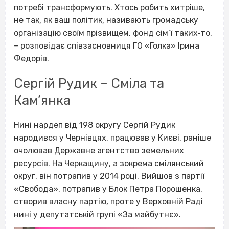
потребі трансформують. Хтось робить хитріше,
не так, як ваш політик, називають громадську
організацію своїм прізвищем, фонд сім’ї таких‐то,
– розповідає
співзасновниця ГО «Голка» Ірина
Федорів.
Сергій Рудик – Сміла та
Кам’янка
Нині нардеп від 198 округу Сергій Рудик
народився у Чернівцях, працював у Києві, раніше
очолював Державне агентство земельних
ресурсів. На Черкащину, а зокрема смілянський
округ, він потрапив у 2014 році. Вийшов з партії
«Свобода», потрапив у Блок Петра Порошенка,
створив власну партію, проте у Верховній Раді
нині у депутатській групі «За майбутнє».