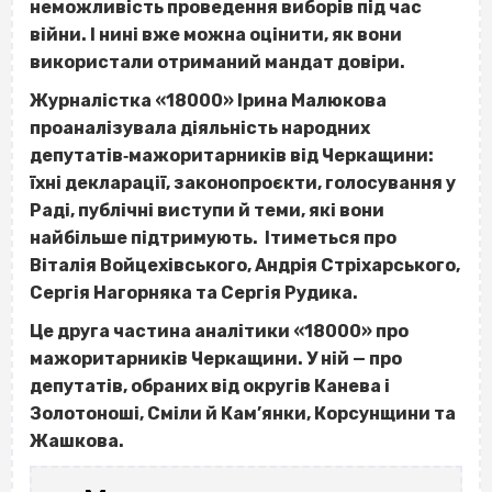
неможливість проведення виборів під час
війни. І нині вже можна оцінити, як вони
використали отриманий мандат довіри.
Журналістка «18000» Ірина Малюкова
проаналізувала діяльність народних
депутатів‐мажоритарників від Черкащини:
їхні декларації, законопроєкти, голосування у
Раді, публічні виступи й теми, які вони
найбільше підтримують. Ітиметься про
Віталія Войцехівського, Андрія Стріхарського,
Сергія Нагорняка та Сергія Рудика.
Це друга частина аналітики «18000» про
мажоритарників Черкащини. У ній — про
депутатів, обраних від округів Канева і
Золотоноші, Сміли й Кам’янки, Корсунщини та
Жашкова.