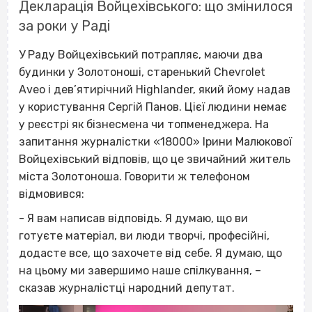
Декларація Войцехівського: що змінилося
за роки у Раді
У Раду Войцехівський потрапляє, маючи два
будинки у Золотоноші, старенький Chevrolet
Aveo і дев’ятирічний Highlander, який йому надав
у користування Сергій Панов. Цієї людини немає
у реєстрі як бізнесмена чи топменеджера. На
запитання журналістки «18000» Ірини Малюкової
Войцехівський відповів, що це звичайний житель
міста Золотоноша. Говорити ж телефоном
відмовився:
- Я вам написав відповідь. Я думаю, що ви
готуєте матеріал, ви люди творчі, професійні,
додасте все, що захочете від себе. Я думаю, що
на цьому ми завершимо наше спілкування, –
сказав журналістці народний депутат.