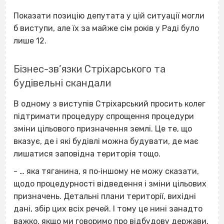
Показати позицію депутата у цій ситуації могли
б виступи, але їх за майже сім років у Раді було
лише 12.
Бізнес-зв’язки Стріхарського та
будівельні скандали
В одному з виступів Стріхарський просить колег
підтримати процедуру спрощення процедури
зміни цільового призначення землі. Це те, що
вказує, де і які будівлі можна будувати, де має
лишатися заповідна територія тощо.
- … яка тяганина, я по‐іншому не можу сказати,
щодо процедурності відведення і зміни цільових
призначень. Детальні плани території, вихідні
дані, збір цих всіх речей. І тому це нині занадто
важко, якщо ми говоримо про відбудову держави,