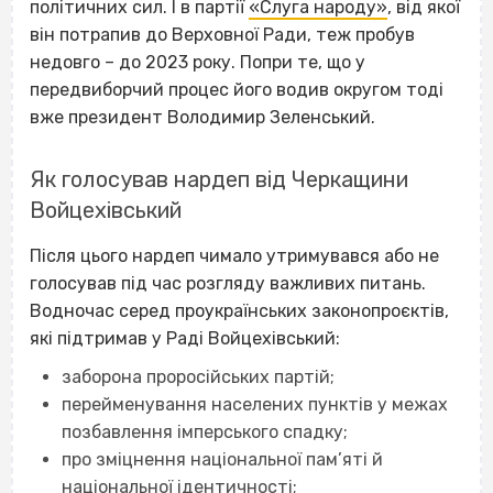
політичних сил. І в партії
«Слуга народу»
, від якої
він потрапив до Верховної Ради, теж пробув
недовго – до 2023 року. Попри те, що у
передвиборчий процес його водив округом тоді
вже президент Володимир Зеленський.
Як голосував нардеп від Черкащини
Войцехівський
Після цього нардеп чимало утримувався або не
голосував під час розгляду важливих питань.
Водночас серед проукраїнських законопроєктів,
які підтримав у Раді Войцехівський:
заборона проросійських партій;
перейменування населених пунктів у межах
позбавлення імперського спадку;
про зміцнення національної пам’яті й
національної ідентичності;