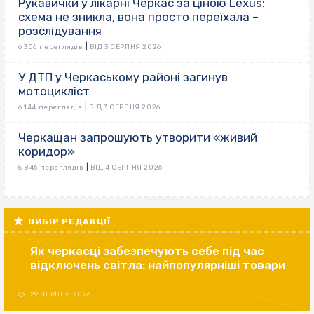
Рукавички у лікарні Черкас за ціною Lexus:
схема не зникла, вона просто переїхала –
розслідування
|
6 306 переглядів
ВІД 3 СЕРПНЯ 2026
У ДТП у Черкаському районі загинув
мотоцикліст
|
6 144 переглядів
ВІД 3 СЕРПНЯ 2026
Черкащан запрошують утворити «живий
коридор»
|
5 846 переглядів
ВІД 4 СЕРПНЯ 2026
ВИБІР РЕДАКЦІЇ
Як черкасці забезпечують себе під час
відключень світла: найпопулярніші товари
29 ЧЕРВНЯ 2026