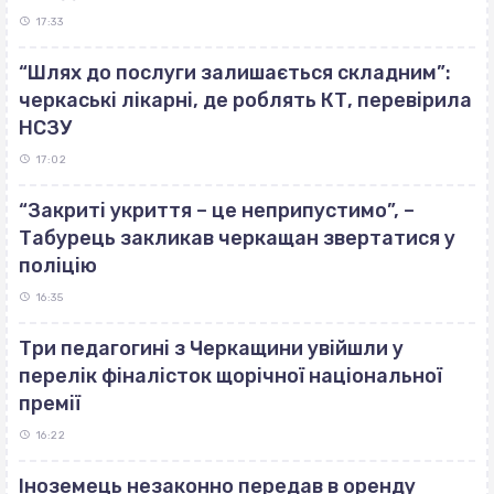
17:33
“Шлях до послуги залишається складним”:
черкаські лікарні, де роблять КТ, перевірила
НСЗУ
17:02
“Закриті укриття – це неприпустимо”, –
Табурець закликав черкащан звертатися у
поліцію
16:35
Три педагогині з Черкащини увійшли у
перелік фіналісток щорічної національної
премії
16:22
Іноземець незаконно передав в оренду