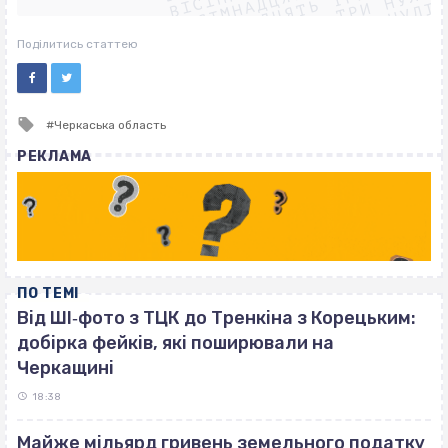
ВІСІМНАДЦЯТЬ ТРИ НУЛІ
ВІСІМНАДЦЯТЬ ТРИ НУЛІ
ВІСІМНАДЦЯТЬ ТРИ НУЛІ
Поділитись статтею
Tagged
Черкаська область
with
РЕКЛАМА
ПО ТЕМІ
Від ШІ‐фото з ТЦК до Тренкіна з Корецьким:
добірка фейків, які поширювали на
Черкащині
18:38
Майже мільярд гривень земельного податку