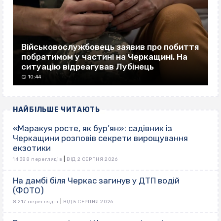
Військовослужбовець заявив про побиття
побратимом у частині на Черкащині. На
ситуацію відреагував Лубінець
10:44
НАЙБІЛЬШЕ ЧИТАЮТЬ
«Маракуя росте, як бур’ян»: садівник із
Черкащини розповів секрети вирощування
екзотики
|
14 388 переглядів
ВІД 2 СЕРПНЯ 2026
На дамбі біля Черкас загинув у ДТП водій
(ФОТО)
|
8 217 переглядів
ВІД 5 СЕРПНЯ 2026