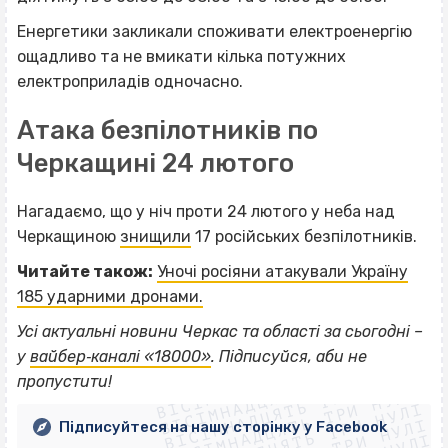
Енергетики закликали споживати електроенергію
ощадливо та не вмикати кілька потужних
електроприладів одночасно.
Атака безпілотників по
Черкащині 24 лютого
Нагадаємо, що у ніч проти 24 лютого у неба над
Черкащиною
знищили
17 російських безпілотників.
Читайте також:
Уночі росіяни атакували Україну
185 ударними дронами.
Усі актуальні новини Черкас та області за сьогодні –
ВІСІМНАДЦЯТЬ ТРИ НУЛІ
у
вайбер‐каналі «18000»
. Підписуйся, аби не
ВІСІМНАДЦЯТЬ ТРИ НУЛІ
ВІСІМНАДЦЯТЬ ТРИ НУЛІ
пропустити!
ВІСІМНАДЦЯТЬ ТРИ НУЛІ
ВІСІМНАДЦЯТЬ ТРИ НУЛІ
Підписуйтеся на нашу сторінку у Facebook