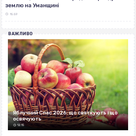
землю на Уманщині
15:59
ВАЖЛИВО
Яблучний Спас 2026: що святкують і що
освячують
12:15