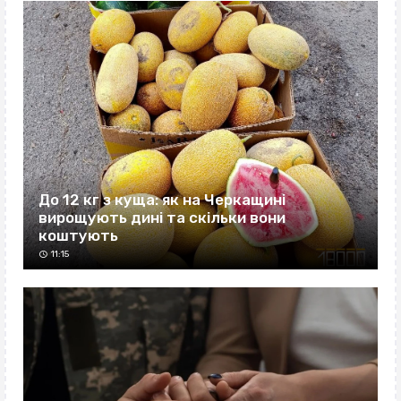
До 12 кг з куща: як на Черкащині
вирощують дині та скільки вони
коштують
11:15