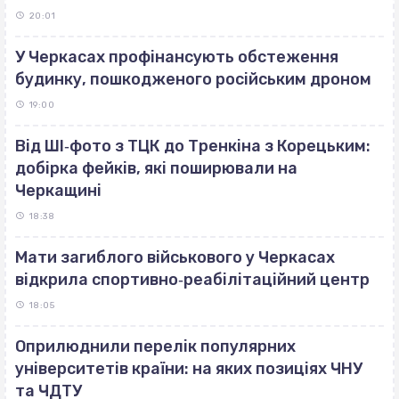
20:01
У Черкасах профінансують обстеження
будинку, пошкодженого російським дроном
19:00
Від ШІ‐фото з ТЦК до Тренкіна з Корецьким:
добірка фейків, які поширювали на
Черкащині
18:38
Мати загиблого військового у Черкасах
відкрила спортивно‐реабілітаційний центр
18:05
Оприлюднили перелік популярних
університетів країни: на яких позиціях ЧНУ
та ЧДТУ