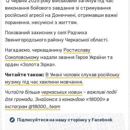
12 червня 2025 року військовий загинув під час
виконання бойового завдання зі стримування
російської агресії на Донеччині, отримавши важкі
поранення, несумісні з життям.
Похований захисник у селі Радчиха
Звенигородського району Черкаської області.
Нагадаємо, черкащанину
Ростиславу
Соколовському
надали звання Героя України та
орден «Золота Зірка».
Читайте також:
В Умані чоловік слухав російську
музику під час хвилини мовчання.
Читайте більше
черкаських новин
– важливі події
ВІСІМНАДЦЯТЬ ТРИ НУЛІ
для громади. Знайомся з командою «18000» в
ВІСІМНАДЦЯТЬ ТРИ НУЛІ
ВІСІМНАДЦЯТЬ ТРИ НУЛІ
інстаграм @18000_team
ВІСІМНАДЦЯТЬ ТРИ НУЛІ
ВІСІМНАДЦЯТЬ ТРИ НУЛІ
ВІСІМНАДЦЯТЬ ТРИ НУЛІ
Підписуйтеся на нашу сторінку у Facebook