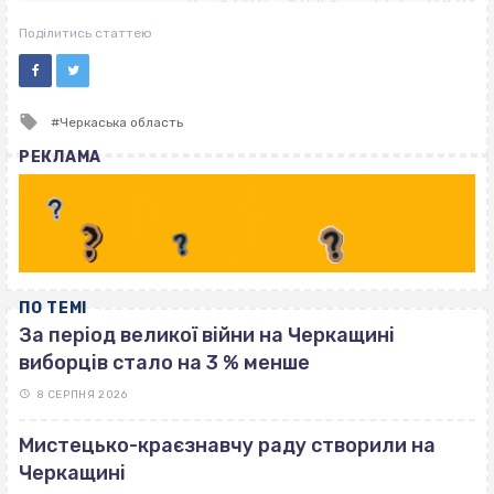
ВІСІМНАДЦЯТЬ ТРИ НУЛІ
ВІСІМНАДЦЯТЬ ТРИ НУЛІ
Поділитись статтею
Tagged
Черкаська область
with
РЕКЛАМА
ПО ТЕМІ
За період великої війни на Черкащині
виборців стало на 3 % менше
8 СЕРПНЯ 2026
Мистецько-краєзнавчу раду створили на
Черкащині