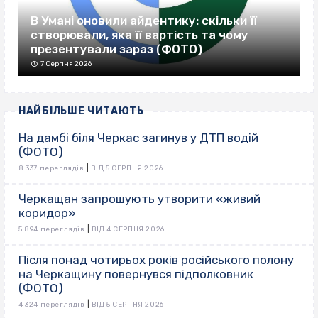
В Умані оновили айдентику: скільки її
створювали, яка її вартість та чому
презентували зараз (ФОТО)
7 Серпня 2026
НАЙБІЛЬШЕ ЧИТАЮТЬ
На дамбі біля Черкас загинув у ДТП водій
(ФОТО)
|
8 337 переглядів
ВІД 5 СЕРПНЯ 2026
Черкащан запрошують утворити «живий
коридор»
|
5 894 переглядів
ВІД 4 СЕРПНЯ 2026
Після понад чотирьох років російського полону
на Черкащину повернувся підполковник
(ФОТО)
|
4 324 переглядів
ВІД 5 СЕРПНЯ 2026