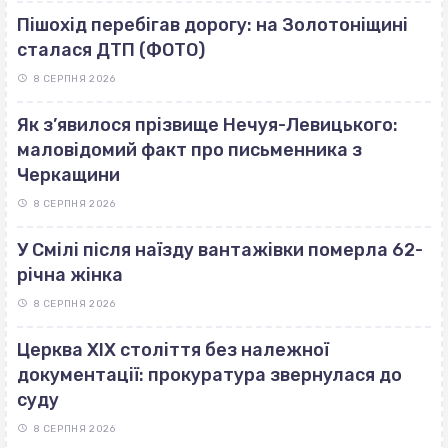
Пішохід перебігав дорогу: на Золотоніщині
сталася ДТП (ФОТО)
8 СЕРПНЯ 2026
Як з’явилося прізвище Нечуя-Левицького:
маловідомий факт про письменника з
Черкащини
8 СЕРПНЯ 2026
У Смілі після наїзду вантажівки померла 62-
річна жінка
8 СЕРПНЯ 2026
Церква ХІХ століття без належної
документації: прокуратура звернулася до
суду
8 СЕРПНЯ 2026