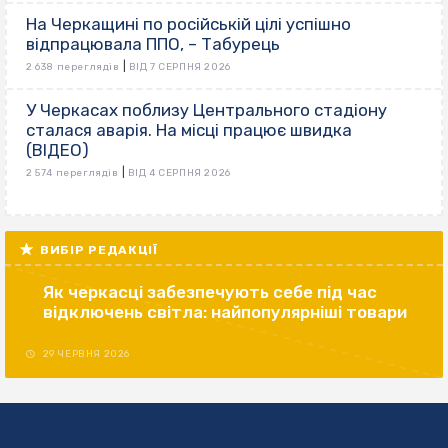
На Черкащині по російській цілі успішно
відпрацювала ППО, – Табурець
|
2 638 переглядів
ВІД 7 СЕРПНЯ 2026
У Черкасах поблизу Центрального стадіону
сталася аварія. На місці працює швидка
(ВІДЕО)
|
2 574 переглядів
ВІД 4 СЕРПНЯ 2026
ВИБІР РЕДАКЦІЇ
Як черкасці забезпечують себе під час
відключень світла: найпопулярніші товари
29 ЧЕРВНЯ 2026