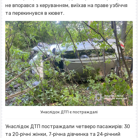
не впорався з керуванням, виїхав на праве узбіччя
та перекинувся в кювет.
Унаслідок ДТП є постраждалі
Унаслідок ДТП постраждали четверо пасажирів: 30
та 20‐річні жінки, 7‐річна дівчинка та 24‐річний