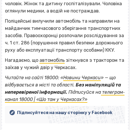
чоловік. Жінок та дитину госпіталізували. Чоловіка
оглянули медики, а водій не постраждав.
Поліцейські вилучили автомобіль та направили на
майданчик тимчасового зберігання транспортних
засобів. Правоохоронці розпочали розслідування за
ч. 1 ст. 286 (порушення правил безпеки дорожнього
руху або експлуатації транспорту особами) ККУ.
Нагадаємо, що
автомобіль
зіткнувся з трактором та
заїхав у чужий двір у Черкасах.
Читайте на сайті 18000: «
Новини Черкаси
» — що
відбувається в місті та області.
Без маніпуляцій та
ВІСІМНАДЦЯТЬ ТРИ НУЛІ
неперевіреної інформації.
Підписуйся на
телеграм‐
ВІСІМНАДЦЯТЬ ТРИ НУЛІ
ВІСІМНАДЦЯТЬ ТРИ НУЛІ
канал 18000 | «Шо там у Черкасах?»
ВІСІМНАДЦЯТЬ ТРИ НУЛІ
ВІСІМНАДЦЯТЬ ТРИ НУЛІ
ВІСІМНАДЦЯТЬ ТРИ НУЛІ
Підписуйтеся на нашу сторінку у Facebook
ВІСІМНАДЦЯТЬ ТРИ НУЛІ