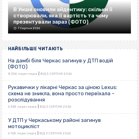
В Умані оновили айдентику: скільки її
створювали, яка її вартість та чому
презентували зараз (ФОТО)
7 Серпня 2026
НАЙБІЛЬШЕ ЧИТАЮТЬ
На дамбі біля Черкас загинув у ДТП водій
(ФОТО)
|
8 306 переглядів
ВІД 5 СЕРПНЯ 2026
Рукавички у лікарні Черкас за ціною Lexus:
схема не зникла, вона просто переїхала –
розслідування
|
6 338 переглядів
ВІД 3 СЕРПНЯ 2026
У ДТП у Черкаському районі загинув
мотоцикліст
|
6 158 переглядів
ВІД 3 СЕРПНЯ 2026