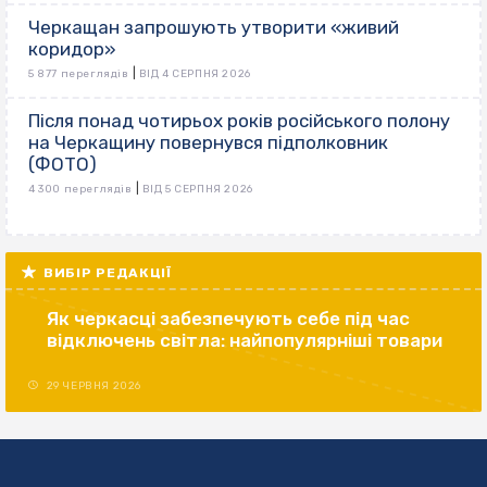
Черкащан запрошують утворити «живий
коридор»
|
5 877 переглядів
ВІД 4 СЕРПНЯ 2026
Після понад чотирьох років російського полону
на Черкащину повернувся підполковник
(ФОТО)
|
4 300 переглядів
ВІД 5 СЕРПНЯ 2026
ВИБІР РЕДАКЦІЇ
Як черкасці забезпечують себе під час
відключень світла: найпопулярніші товари
29 ЧЕРВНЯ 2026