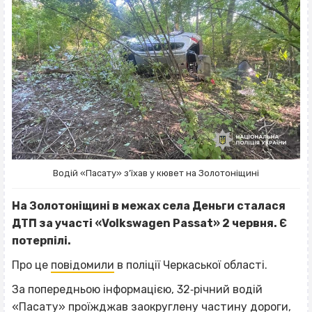
Водій «Пасату» з’їхав у кювет на Золотоніщині
На Золотоніщині в межах села Деньги сталася
ДТП за участі «Volkswagen Passat» 2 червня. Є
потерпілі.
Про це
повідомили
в поліції Черкаської області.
За попередньою інформацією, 32‐річний водій
«Пасату» проїжджав заокруглену частину дороги,