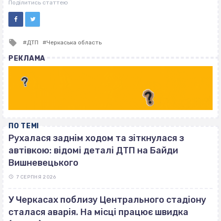
ВІСІМНАДЦЯТЬ ТРИ НУЛІ
Поділитись статтею
Tagged
ДТП
Черкаська область
with
РЕКЛАМА
ПО ТЕМІ
Рухалася заднім ходом та зіткнулася з
автівкою: відомі деталі ДТП на Байди
Вишневецького
7 СЕРПНЯ 2026
У Черкасах поблизу Центрального стадіону
сталася аварія. На місці працює швидка