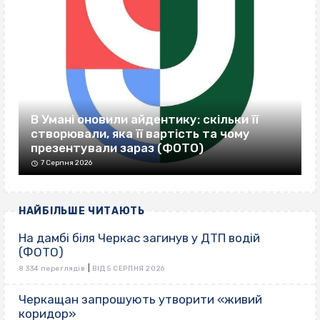
В Умані оновили айдентику: скільки її
створювали, яка її вартість та чому
презентували зараз (ФОТО)
7 Серпня 2026
НАЙБІЛЬШЕ ЧИТАЮТЬ
На дамбі біля Черкас загинув у ДТП водій
(ФОТО)
|
8 334 переглядів
ВІД 5 СЕРПНЯ 2026
Черкащан запрошують утворити «живий
коридор»