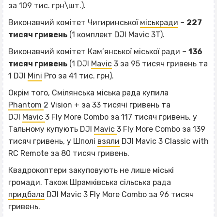
за 109 тис. грн\шт.).
Виконавчий комітет Чигиринської
міськради
–
227
тисяч гривень
(1 комплект DJI Mavic 3Т).
Виконавчий комітет Кам’янської міської ради –
136
тисяч гривень
(1 DJI
Mavic
3 за 95 тисяч гривень та
1 DJI
Mini
Pro за 41 тис. грн).
Окрім того, Смілянська міська рада купила
Phantom
2 Vision + за 33 тисячі гривень та
DJI
Mavic
3 Fly More Combo за 117 тисяч гривень, у
Тальному купують DJI
Mavic
3 Fly More Combo за 139
тисяч гривень, у Шполі
взяли
DJI Mavic 3 Classic with
RC Remote за 80 тисяч гривень.
Квадрокоптери закуповують не лише міські
громади. Також Шрамківська сільська рада
придбала
DJI Mavic 3 Fly More Combo за 96 тисяч
гривень.