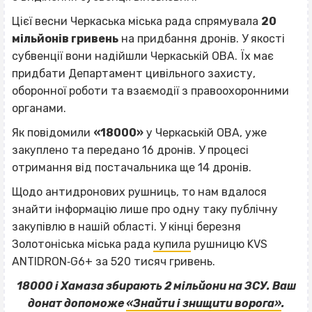
Цієї весни Черкаська міська рада спрямувала
20
мільйонів гривень
на придбання дронів. У якості
субвенції вони надійшли Черкаській ОВА. Їх має
придбати Департамент цивільного захисту,
оборонної роботи та взаємодії з правоохоронними
органами.
Як повідомили
«18000»
у Черкаській ОВА, уже
закуплено та передано 16 дронів. У процесі
отримання від постачальника ще 14 дронів.
Щодо антидронових рушниць, то нам вдалося
знайти інформацію лише про одну таку публічну
закупівлю в нашій області. У кінці березня
Золотоніська міська рада
купила
рушницю KVS
ANTIDRON‐G6+ за 520 тисяч гривень.
18000 і Хамаза збирають 2 мільйони на ЗСУ. Ваш
донат допоможе
«Знайти і знищити ворога»
.