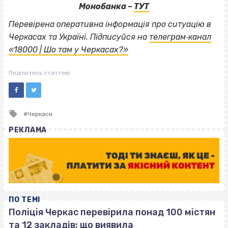
Монобанка –
ТУТ
Перевірена операт
ивна інформація про ситуацію в
Черкасах та Україні. Підписуйся на
телеграм‐канал
«18000 | Шо там у Черкасах?»
Поділитись статтею
Tagged
Черкаси
with
РЕКЛАМА
ПО ТЕМІ
Поліція Черкас перевірила понад 100 містян
та 12 закладів: що виявила