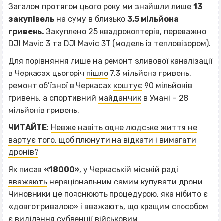
Загалом протягом цього року ми знайшли лише
13
закупівель
на суму в близько
3,5 мільйона
гривень.
Закуплено 25 квадрокоптерів, переважно
DJI Mavic 3 та DJI Mavic 3Т (модель із тепловізором).
Для порівняння лише на ремонт зливової каналізації
в Черкасах цьогоріч
пішло
7,3 мільйона гривень,
ремонт об’їзної в Черкасах
коштує
90 мільйонів
гривень, а спортивний
майданчик
в Умані – 28
мільйонів гривень.
ЧИТАЙТЕ
:
Невже навіть одне людське життя не
вартує того, щоб плюнути на відкати і вимагати
дронів?
Як писав
«18000»
, у Черкаській міській раді
вважають
нераціональним самим купувати дрони.
Чиновники це пояснюють процедурою, яка нібито є
«довготривалою» і вважають, що кращим способом
є виділення субвенції військовим.