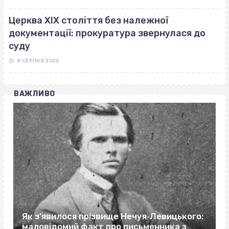
Церква ХІХ століття без належної
документації: прокуратура звернулася до
суду
8 СЕРПНЯ 2026
ВАЖЛИВО
Як з’явилося прізвище Нечуя‐Левицького:
маловідомий факт про письменника з