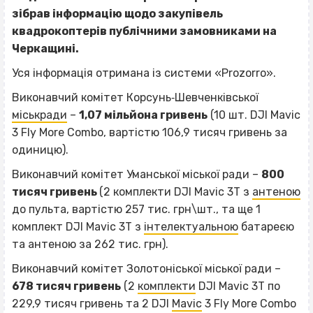
зібрав інформацію щодо закупівель
квадрокоптерів публічними замовниками на
Черкащині.
Уся інформація отримана із системи «Prozorro».
Виконавчий комітет Корсунь‐Шевченківської
міськради
–
1,07 мільйона гривень
(10 шт. DJI Mavic
3 Fly More Combo, вартістю 106,9 тисяч гривень за
одиницю).
Виконавчий комітет Уманської міської ради –
800
тисяч гривень
(2 комплекти DJI Mavic 3Т з
антеною
до пульта, вартістю 257 тис. грн\шт., та ще 1
комплект DJI Mavic 3Т з
інтелектуальною
батареєю
та антеною за 262 тис. грн).
Виконавчий комітет Золотоніської міської ради –
678 тисяч гривень
(2
комплекти
DJI Mavic 3Т по
229,9 тисяч гривень та 2 DJI
Mavic
3 Fly More Combo