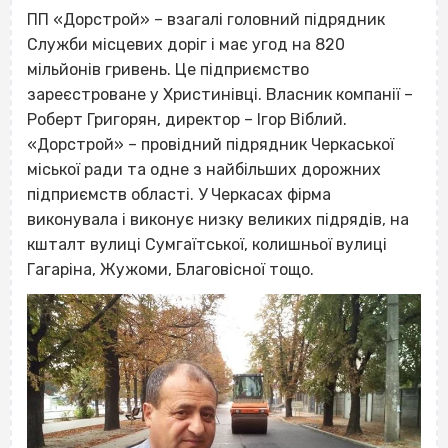
ПП «Дорстрой»
– взагалі головний підрядник
Служби місцевих доріг і має угод на 820
мільйонів гривень. Це підприємство
зареєстроване у Христинівці. Власник компанії –
Роберт Григорян, директор – Ігор Віблий.
«Дорстрой» – провідний підрядник Черкаської
міської ради та одне з найбільших дорожних
підприємств області. У Черкасах фірма
виконувала і виконує низку великих підрядів, на
кшталт вулиці Сумгаїтської, колишньої вулиці
Гагаріна, Жужоми, Благовісної тощо.