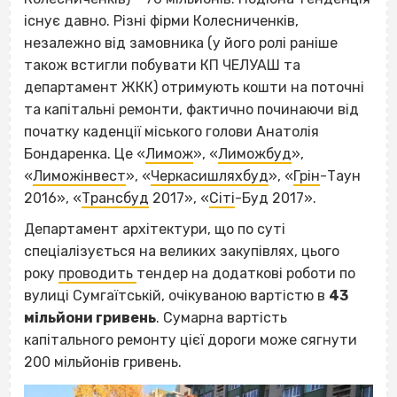
існує давно. Різні фірми Колесниченків,
незалежно від замовника (у його ролі раніше
також встигли побувати КП ЧЕЛУАШ та
департамент ЖКК) отримують кошти на поточні
та капітальні ремонти, фактично починаючи від
початку каденції міського голови Анатолія
Бондаренка. Це «
Лимож
», «
Лиможбуд
»,
«
Лиможінвест
», «
Черкасишляхбуд
», «
Грін
-Таун
2016», «
Трансбуд
2017», «
Сіті
-Буд 2017».
Департамент архітектури, що по суті
спеціалізується на великих закупівлях, цього
року
проводить
тендер на додаткові роботи по
вулиці Сумгаїтській, очікуваною вартістю в
43
мільйони гривень
. Сумарна вартість
капітального ремонту цієї дороги може сягнути
200 мільйонів гривень.