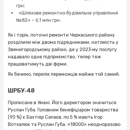
грн;
«Шляхове ремонтно‐будівельне управління
№82» – 6,1 млн грн.
Як і торік, поточні ремонти Черкаського району
розділили між двома підрядниками, натомість у
Звенигородському районі, де у 2023‐му послугу
надавало одне підприємство, тепер теж
працюватимуть дві фірми.
Як бачимо, перелік переможців майже той самий.
ШРБУ‐48
Прописане в Умані. Його директором значиться
Руслан Губа. Головним бенефіціаром товариства
(90 %) є Бахтіяр Сапаєв, по 5 % мають Ігор
Воткалюк та Руслан Губа. «18000» неодноразово