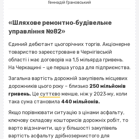
Геннадій Грановський
«Шляхове ремонтно‐будівельне
управління №82»
Єдиний дебютант цьогорічних торгів. Акціонерне
товариство зареєстроване в Чернігівській
області і має договорів на 1,5 мільярда гривень.
На Черкащині – це перша угода для підприємства.
Загальна вартість дорожній закупівель місцевих
дорожників цього року – близько
250 мільйонів
гривень.
Це
суттєво
менше, ніж у 2023‐му, коли
така сума становила
440 мільйонів.
Якщо порівнювати ситуацію з цінами асфальту,
ключову складову кошторисів дорожніх робіт, то
варто відзначити, що у більшості закупівель
вартість асфальту дрібнозернистого для