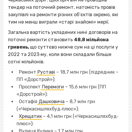
тендер на поточний ремонт, натомість провів
закупівлі на ремонти різних об’єктів окремо, які
тим не менш виграли «старі знайомі» мерії.
Загальна вартість укладених нині договорів на
поточні ремонти становить
48,8 мільйона
гривень,
що суттєво нижче сум на ці послуги у
2022 та 2023‐му, коли вони складали більше
сотні мільйонів.
Ремонт
Руставі
– 18,7 млн грн (підрядник –
ПП «Дорстрой»);
Проспект
Перемоги
– 15,6 млн грн (ПП
«Дорстрой»);
Остафія
Дашковича
– 8,7 млн грн
(«Черкасишляхбуд‐плюс»);
Хрещатик
– 4,1 млн грн («Черкасишляхбуд‐
плюс»);
Вулиця Кулика – 1,7 млн грн