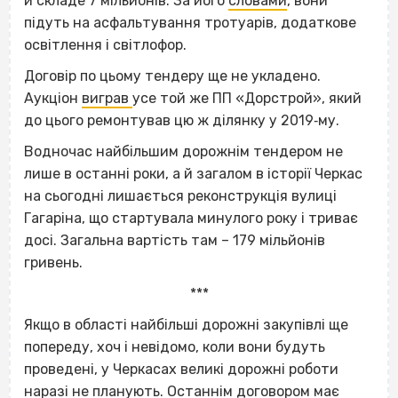
й складе 7 мільйонів. За його
словами
, вони
підуть на асфальтування тротуарів, додаткове
освітлення і світлофор.
Договір по цьому тендеру ще не укладено.
Аукціон
виграв
усе той же ПП «Дорстрой», який
до цього ремонтував цю ж ділянку у 2019‐му.
Водночас найбільшим дорожнім тендером не
лише в останні роки, а й загалом в історії Черкас
на сьогодні лишається реконструкція вулиці
Гагаріна, що стартувала минулого року і триває
досі. Загальна вартість там – 179 мільйонів
гривень.
***
Якщо в області найбільші дорожні закупівлі ще
попереду, хоч і невідомо, коли вони будуть
проведені, у Черкасах великі дорожні роботи
наразі не планують. Останнім договором має