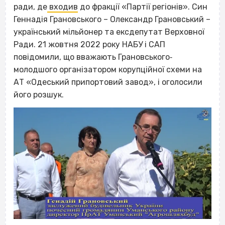
ради, де
входив
до фракції «Партії регіонів». Син
Геннадія Грановського – Олександр Грановський –
український мільйонер та ексдепутат Верховної
Ради. 21 жовтня 2022 року НАБУ і САП
повідомили, що вважають Грановського‐
молодшого організатором корупційної схеми на
АТ «Одеський припортовий завод», і оголосили
його розшук.