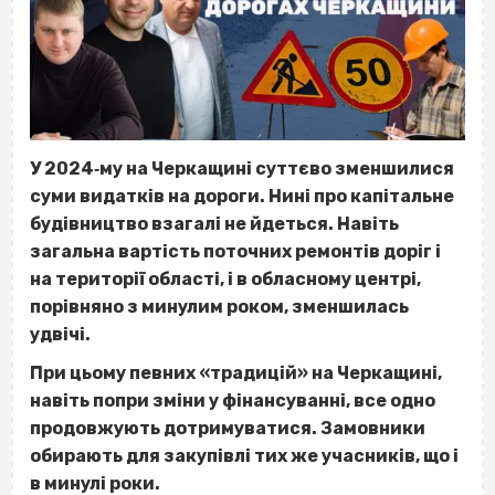
У 2024‐му на Черкащині суттєво зменшилися
суми видатків на дороги. Нині про капітальне
будівництво взагалі не йдеться. Навіть
загальна вартість поточних ремонтів доріг і
на території області, і в обласному центрі,
порівняно з минулим роком, зменшилась
удвічі.
При цьому певних «традицій» на Черкащині,
навіть попри зміни у фінансуванні, все одно
продовжують дотримуватися. Замовники
обирають для закупівлі тих же учасників, що і
в минулі роки.