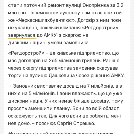
стати поточний ремонт вулиці Онопрієнка за 3,2
млн грн. Переможцем аукціону там став все той
же «Черкасишляхбуд‐плюс». Договір з ним поки
не укладено, оскільки компанія «Регдорстрой»
звернулася
до АМКУ із скаргою на
дискримінаційні умови замовника.
«Регдорстрой» – це київське підприємство, що
має договорів на 265 мільйонів гривень. Раніше
через скаргу підприємства замовник скасував
торги на вулицю Дашкевича через рішення АМКУ.
– Замовник виставляє досвід на 7 мільйонів, а в
них є на 5 мільйонів. І вони вважають, що це уже
дискримінація. У них немає більше досвіду, тому
просять зменшити планку. Вони по всій області
оскаржують так. Для чого вони це роблять, мені
невідомо, – пояснює Сергій Отрешко.
Ми створили цей матеріал як учасник мережі