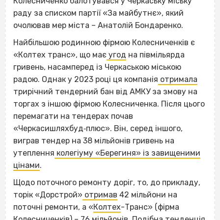
Колесниченко балотувався у Черкаську міську
раду за списком партії «За майбутнє», який
очолював мер міста – Анатолій Бондаренко.
Найбільшою родинною фірмою Колесниченків є
«Колтех транс», що має
угод
на півмільярда
гривень, насамперед із Черкаською міською
радою. Однак у 2023 році ця компанія
отримала
трирічний тендерний бан від АМКУ за змову на
торгах з іншою фірмою Колесниченка. Після цього
перемагати на тендерах почав
«Черкасишляхбуд‐плюс». Він, серед іншого,
виграв тендер на 38 мільйонів гривень на
утеплення
колегіуму «Берегиня» із завищеними
цінами
.
Щодо поточного ремонту доріг, то, до прикладу,
торік «Дорстрой»
отримав
42 мільйони на
поточні ремонти, а «
Колтех
-Транс» (фірма
Колесниченків) – 76 мільйонів. Подібна тенденція