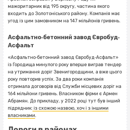
мажоритарник від 195 округу, частина якого
входить до Золотоніського району. Компанія має
угод із цим замовником на 147 мільйонів гривень.
Асфальтно‐бетонний завод Євробуд‐
Асфальт
«Асфальтно‐бетонний завод Євробуд‐Асфальт»
із Городища минулого року вперше виграв тендер
на утримання доріг Звенигородщини, а вже цього
року повторив успіх. За два роки компанія
отримала договорів від Служби місцевих доріг на
164 мільйони гривень. Власником фірми є Армен
Абрамян. До прикладу, у 2022 році тут був інший
підрядник:
із схожою назвою, хоч і з іншими
власниками
.
Дороги в районах