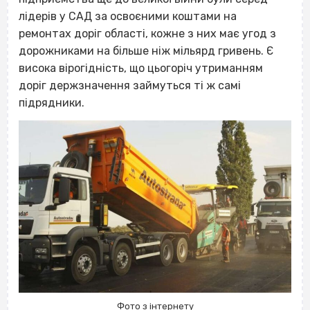
лідерів у САД за освоєними коштами на
ремонтах доріг області, кожне з них має угод з
дорожниками на більше ніж мільярд гривень. Є
висока вірогідність, що цьогоріч утриманням
доріг держзначення займуться ті ж самі
підрядники.
Фото з інтернету