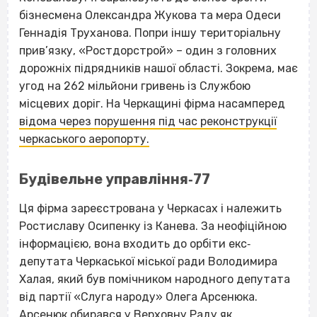
бізнесмена Олександра Жукова та мера Одеси
Геннадія Труханова. Попри іншу територіальну
прив’язку, «Ростдорстрой» – один з головних
дорожніх підрядників нашої області. Зокрема, має
угод на 262 мільйони гривень із Службою
місцевих доріг. На Черкащині фірма насамперед
відома через порушення під час реконструкції
черкаського аеропорту.
Будівельне управління‐77
Ця фірма зареєстрована у Черкасах і належить
Ростиславу Осипенку із Канева. За неофіційною
інформацією, вона входить до орбіти екс‐
депутата Черкаської міської ради Володимира
Халая, який був помічником народного депутата
від партії «Слуга народу» Олега Арсенюка.
Арсенюк обирався у Верховну Раду як