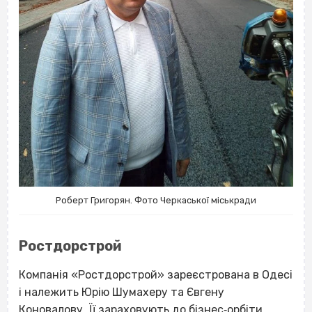
Роберт Григорян. Фото Черкаської міськради
Ростдорстрой
Компанія «Ростдорстрой»
зареєстрована в Одесі
і належить Юрію Шумахеру та Євгену
Коновалову. Її зараховують до бізнес‐орбіти