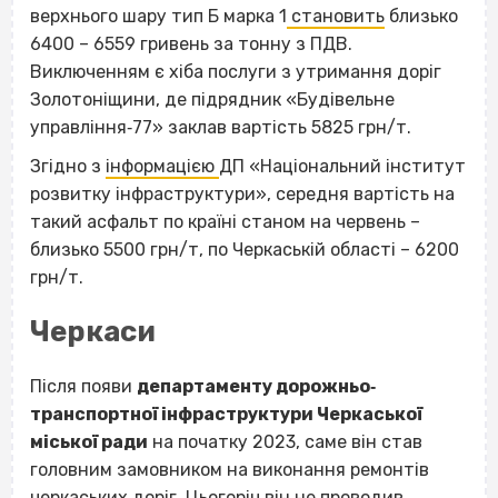
верхнього шару тип Б марка 1
становить
близько
6400 – 6559 гривень за тонну з ПДВ.
Виключенням є хіба послуги з утримання доріг
Золотоніщини, де підрядник «Будівельне
управління‐77» заклав вартість 5825 грн/т.
Згідно з
інформацією
ДП «Національний інститут
розвитку інфраструктури», середня вартість на
такий асфальт по країні станом на червень –
близько 5500 грн/т, по Черкаській області – 6200
грн/т.
Черкаси
Після появи
департаменту дорожньо‐
транспортної інфраструктури Черкаської
міської ради
на початку 2023, саме він став
головним замовником на виконання ремонтів
черкаських доріг. Цьогоріч він не проводив