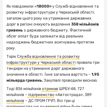
Як повідомили «
18000»
у Службі відновлення та
розвитку інфраструктури у Черкаській області,
загалом цього року на утримання державних
доріг в регіоні очікують виділення
358 мільйонів
гривень
з державного бюджету. Фактичний
обсяг оплат буде залежати від реальних
надходжень бюджетних асигнувань протягом
року.
Торік
С
лужба відновлення та розвитку
інфраструктури у Черкаській області
провела три
тендери на утримання доріг державного
значення в області. Їхня загальна вартість –
1,95
мільярда гривень.
Закупівлі проводили весною.
Тоді 836 мільйонів
отримав
ШРБУ‐48, 727
мільйонів –
підприємство
«Автострада», 389
мільйонів
– ДС ПРОМ ГРУП. Всі три ці
підприємства ще до великої війни були серед