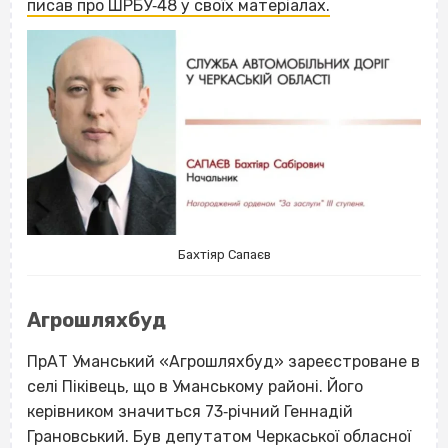
писав про ШРБУ‐48 у своїх матеріалах.
Бахтіяр Сапаєв
Агрошляхбуд
ПрАТ Уманський «Агрошляхбуд
» зареєстроване в
селі Піківець, що в Уманському районі. Його
керівником значиться 73‐річний Геннадій
Грановський. Був депутатом Черкаської обласної