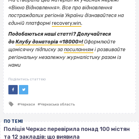
«Вікно Відновлення». Все про відновлення
постраждалих регіонів України дізнавайтеся на
єдиній платформі
recovery.win
.
Подобаються наші статті? Долучайтеся
до
Клубу донаторів «18000»!
Оформлюйте
щомісячну підписку за
посиланням
і розвивайте
регіональну незалежну журналістику разом із
нами
Поділитись статтею
Tagged
Черкаси
Черкаська область
with
ПО ТЕМІ
Поліція Черкас перевірила понад 100 містян
та 12 закладів: що виявила