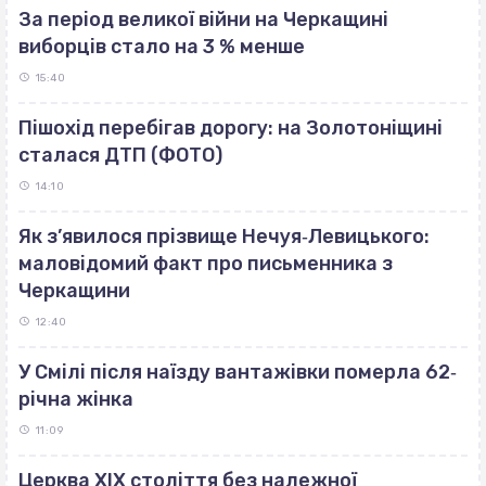
За період великої війни на Черкащині
виборців стало на 3 % менше
15:40
Пішохід перебігав дорогу: на Золотоніщині
сталася ДТП (ФОТО)
14:10
Як з’явилося прізвище Нечуя‐Левицького:
маловідомий факт про письменника з
Черкащини
12:40
У Смілі після наїзду вантажівки померла 62‐
річна жінка
11:09
Церква ХІХ століття без належної