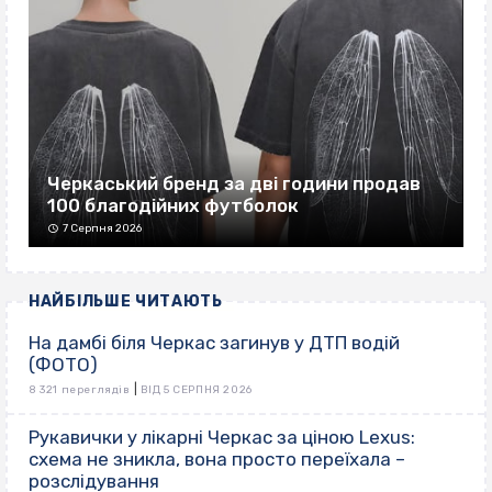
Черкаський бренд за дві години продав
100 благодійних футболок
7 Серпня 2026
НАЙБІЛЬШЕ ЧИТАЮТЬ
На дамбі біля Черкас загинув у ДТП водій
(ФОТО)
|
8 321 переглядів
ВІД 5 СЕРПНЯ 2026
Рукавички у лікарні Черкас за ціною Lexus:
схема не зникла, вона просто переїхала –
розслідування