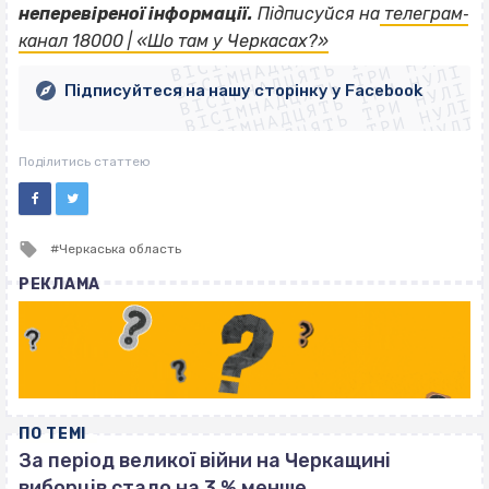
ВІСІМНАДЦЯТЬ ТРИ НУЛІ
неперевіреної інформації.
Підписуйся на
телеграм‐
ВІСІМНАДЦЯТЬ ТРИ НУЛІ
ВІСІМНАДЦЯТЬ ТРИ НУЛІ
канал 18000 | «Шо там у Черкасах?»
ВІСІМНАДЦЯТЬ ТРИ НУЛІ
ВІСІМНАДЦЯТЬ ТРИ НУЛІ
ВІСІМНАДЦЯТЬ ТРИ НУЛІ
Підписуйтеся на нашу сторінку у Facebook
ВІСІМНАДЦЯТЬ ТРИ НУЛІ
ВІСІМНАДЦЯТЬ ТРИ НУЛІ
Поділитись статтею
Tagged
Черкаська область
with
РЕКЛАМА
ПО ТЕМІ
За період великої війни на Черкащині
виборців стало на 3 % менше