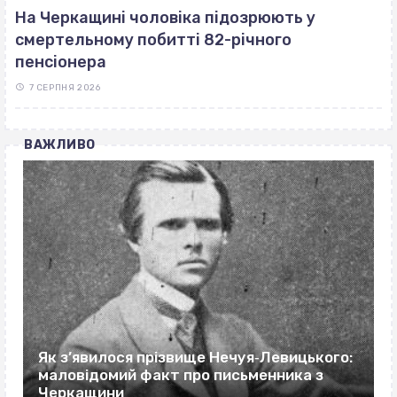
На Черкащині чоловіка підозрюють у
смертельному побитті 82-річного
пенсіонера
7 СЕРПНЯ 2026
ВАЖЛИВО
Як з’явилося прізвище Нечуя‐Левицького:
маловідомий факт про письменника з
Черкащини