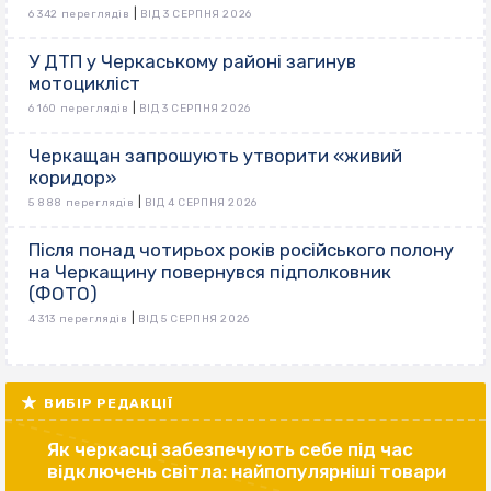
|
6 342 переглядів
ВІД 3 СЕРПНЯ 2026
У ДТП у Черкаському районі загинув
мотоцикліст
|
6 160 переглядів
ВІД 3 СЕРПНЯ 2026
Черкащан запрошують утворити «живий
коридор»
|
5 888 переглядів
ВІД 4 СЕРПНЯ 2026
Після понад чотирьох років російського полону
на Черкащину повернувся підполковник
(ФОТО)
|
4 313 переглядів
ВІД 5 СЕРПНЯ 2026
ВИБІР РЕДАКЦІЇ
Як черкасці забезпечують себе під час
відключень світла: найпопулярніші товари