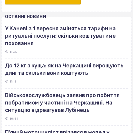
ОСТАННІ НОВИНИ
У Каневі з 1 вересня зміняться тарифи на
ритуальні послуги: скільки коштуватиме
поховання
11:35
До 12 кг з куща: як на Черкащині вирощують
дині та скільки вони коштують
11:15
Військовослужбовець заявив про побиття
побратимом у частині на Черкащині. На
ситуацію відреагував Лубінець
10:44
П’яний мотоцикліст врізався в мопед у