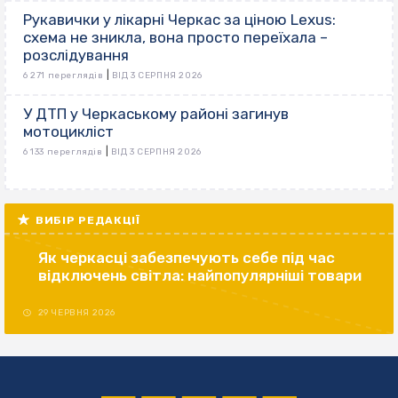
Рукавички у лікарні Черкас за ціною Lexus:
схема не зникла, вона просто переїхала –
розслідування
|
6 271 переглядів
ВІД 3 СЕРПНЯ 2026
У ДТП у Черкаському районі загинув
мотоцикліст
|
6 133 переглядів
ВІД 3 СЕРПНЯ 2026
ВИБІР РЕДАКЦІЇ
Як черкасці забезпечують себе під час
відключень світла: найпопулярніші товари
29 ЧЕРВНЯ 2026