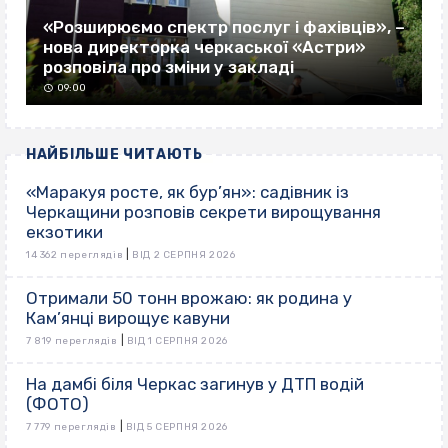
«Розширюємо спектр послуг і фахівців», –
нова директорка черкаської «Астри»
розповіла про зміни у закладі
09:00
НАЙБІЛЬШЕ ЧИТАЮТЬ
«Маракуя росте, як бур’ян»: садівник із
Черкащини розповів секрети вирощування
екзотики
|
14 362 переглядів
ВІД 2 СЕРПНЯ 2026
Отримали 50 тонн врожаю: як родина у
Кам’янці вирощує кавуни
|
7 819 переглядів
ВІД 1 СЕРПНЯ 2026
На дамбі біля Черкас загинув у ДТП водій
(ФОТО)
|
7 779 переглядів
ВІД 5 СЕРПНЯ 2026