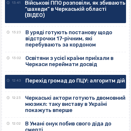
Військові ППО розповіли, як збивають
13:41
“шахеди” в Черкаській області
(ВІДЕО)
В уряді готують постанову щодо
13:23
відстрочки 17-річним, які
перебувають за кордоном
Освітяни з усієї країни приїхали в
13:02
Черкаси переймати досвід
Перехід громад до ПЦУ: алгоритм дій
12:43
Черкаські актори готують двомовний
12:23
мюзикл: таку виставу в Україні
покажуть вперше
В Умані онук побив свого діда до
12:02
смерті