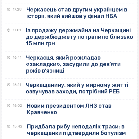
Черкасець став другим українцем в
17:28
історії, який вийшов у фінал НБА
Із продажу держмайна на Черкащині
17:01
до держбюджету потрапило близько
15 млн грн
Черкасця, який розкладав
16:41
«закладки», засудили до дев’яти
років в’язниці
Черкащанину, який у мирному житті
16:21
озвучував заходи, потрібний РЕБ
Новим президентом ЛНЗ став
16:02
Кравченко
Придбала рибу неподалік траси: в
15:42
черкащанки підтвердили ботулізм