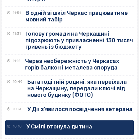
В одній зі шкіл Черкас працюватиме
11:51
мовний табір
Голову громади на Черкащині
11:31
підозрюють у привласненні 130 тисяч
гривень із бюджету
Через необережність у Черкасах
11:12
горів балкон і металева споруда
Багатодітній родині, яка переїхала
10:49
на Черкащину, передали ключі від
нового будинку (ФОТО)
У Дії з’явилося посвідчення ветерана
10:30
У Смілі втонула дитина
10:10