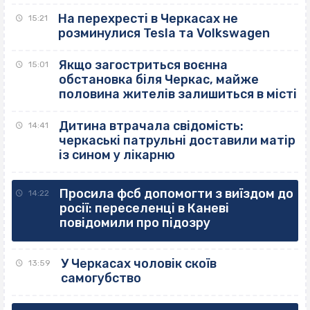
На перехресті в Черкасах не
15:21
розминулися Tesla та Volkswagen
Якщо загостриться воєнна
15:01
обстановка біля Черкас, майже
половина жителів залишиться в місті
Дитина втрачала свідомість:
14:41
черкаські патрульні доставили матір
із сином у лікарню
Просила фсб допомогти з виїздом до
14:22
росії: переселенці в Каневі
повідомили про підозру
У Черкасах чоловік скоїв
13:59
самогубство