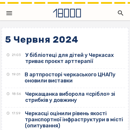
5 Червня 2024
У бібліотеці для дітей у Черкасах
21:03
триває проєкт арттерапії
В артпросторі черкаського ЦНАПу
19:01
оновили виставки
Черкащанка виборола «срібло» зі
18:56
стрибків у довжину
Черкасці оцінили рівень якості
17:59
транспортної інфраструктури в місті
(опитування)