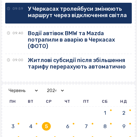
У Черкасах тролейбуси змінюють
09:59
маршрут через відключення світла
Водії автівок BMW та Mazda
09:40
потрапили в аварію в Черкасах
(ФОТО)
Житлові субсидії після збільшення
09:00
тарифу перерахують автоматично
ПН
ВТ
СР
ЧТ
ПТ
СБ
НД
1
2
3
4
5
6
7
8
9