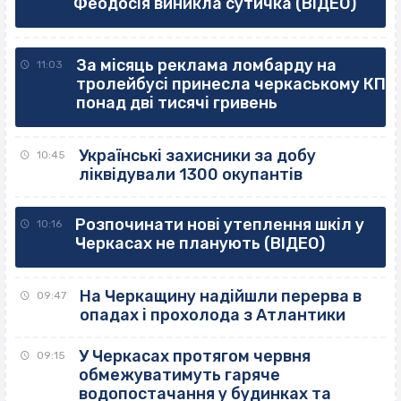
Феодосія виникла сутичка (ВІДЕО)
За місяць реклама ломбарду на
11:03
тролейбусі принесла черкаському КП
понад дві тисячі гривень
Українські захисники за добу
10:45
ліквідували 1300 окупантів
Розпочинати нові утеплення шкіл у
10:16
Черкасах не планують (ВІДЕО)
На Черкащину надійшли перерва в
09:47
опадах і прохолода з Атлантики
У Черкасах протягом червня
09:15
обмежуватимуть гаряче
водопостачання у будинках та