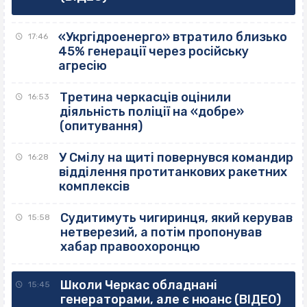
«Укргідроенерго» втратило близько
17:46
45% генерації через російську
агресію
Третина черкасців оцінили
16:53
діяльність поліції на «добре»
(опитування)
У Смілу на щиті повернувся командир
16:28
відділення протитанкових ракетних
комплексів
Судитимуть чигиринця, який керував
15:58
нетверезий, а потім пропонував
хабар правоохоронцю
Школи Черкас обладнані
15:45
генераторами, але є нюанс (ВІДЕО)