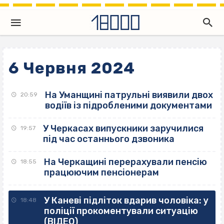
6 Червня 2024
На Уманщині патрульні виявили двох
20:59
водіїв із підробленими документами
У Черкасах випускники заручилися
19:57
під час останнього дзвоника
На Черкащині перерахували пенсію
18:55
працюючим пенсіонерам
У Каневі підліток вдарив чоловіка: у
18:48
поліції прокоментували ситуацію
(ВІДЕО)