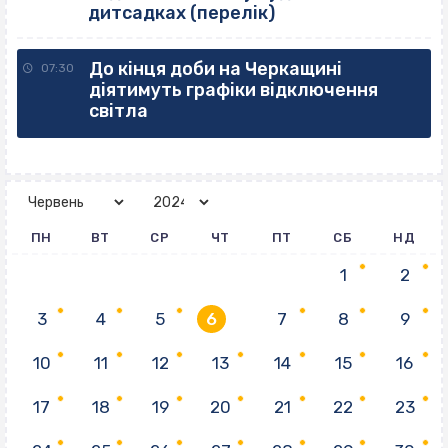
дитсадках (перелік)
До кінця доби на Черкащині
07:30
діятимуть графіки відключення
світла
ПН
ВТ
СР
ЧТ
ПТ
СБ
НД
1
2
3
4
5
6
7
8
9
10
11
12
13
14
15
16
17
18
19
20
21
22
23