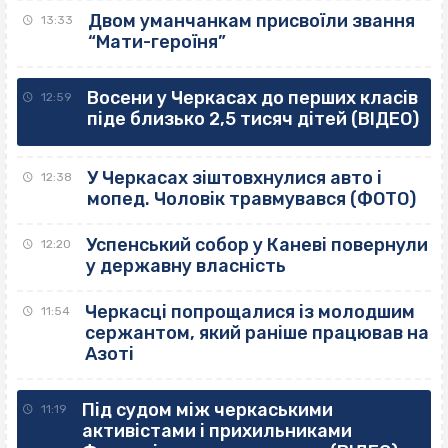
Двом уманчанкам присвоїли звання
13:33
“Мати-героїня”
Восени у Черкасах до перших класів
12:59
піде близько 2,5 тисяч дітей (ВІДЕО)
У Черкасах зіштовхнулися авто і
12:38
мопед. Чоловік травмувався (ФОТО)
Успенський собор у Каневі повернули
12:20
у державну власність
Черкасці попрощалися із молодшим
11:54
сержантом, який раніше працював на
Азоті
Під судом між черкаськими
11:19
активістами і прихильниками