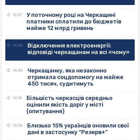
У поточному році на Черкащині
15:27
платники сплатили до бюджетів
майже 12 млрд гривень
Відключення електроенергії:
14:55
відповіді черкащанам на всі «чому»
Черкащанку, яка незаконно
14:40
отримала соцдопомогу на майже
450 тисяч, судитимуть
Більшість черкасців середньо
14:18
оцінили якість доріг у місті
(опитування)
Близько 15% українців оновили свої
13:56
дані в застосунку “Резерв+”