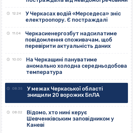
постраждала від невідомої речовини
У Черкасах водій «Мерседеса» зніс
12:24
електроопору. Є постраждалі
Черкасиенергозбут надсилатиме
11:04
повідомлення споживачам, щоб
перевірити актуальність даних
На Черкащині пануватиме
10:00
аномально холодна середньодобова
температура
У межах Черкаської області
08:35
знищили 20 ворожих БпЛА
Відомо, хто нині керує
08:02
Шевченківським заповідником у
Каневі