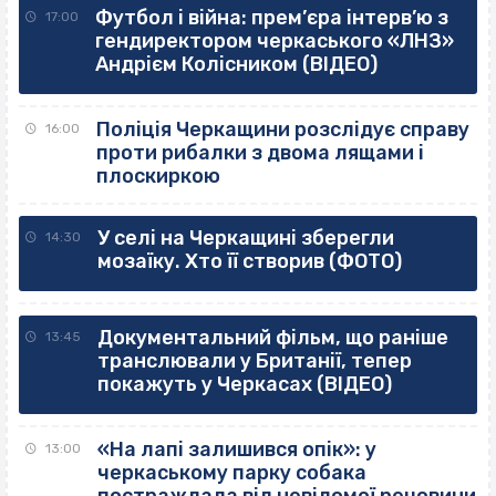
Футбол і війна: прем’єра інтерв’ю з
17:00
гендиректором черкаського «ЛНЗ»
Андрієм Колісником (ВІДЕО)
Поліція Черкащини розслідує справу
16:00
проти рибалки з двома лящами і
плоскиркою
У селі на Черкащині зберегли
14:30
мозаїку. Хто її створив (ФОТО)
Документальний фільм, що раніше
13:45
транслювали у Британії, тепер
покажуть у Черкасах (ВІДЕО)
«На лапі залишився опік»: у
13:00
черкаському парку собака