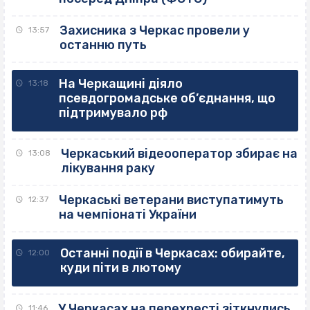
Захисника з Черкас провели у
13:57
останню путь
На Черкащині діяло
13:18
псевдогромадське об’єднання, що
підтримувало рф
Черкаський відеооператор збирає на
13:08
лікування раку
Черкаські ветерани виступатимуть
12:37
на чемпіонаті України
Останні події в Черкасах: обирайте,
12:00
куди піти в лютому
У Черкасах на перехресті зіткнулись
11:46