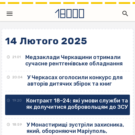
14 Лютого 2025
Медзаклади Черкащини отримали
21:01
сучасне рентгенівське обладнання
У Черкасах оголосили конкурс для
20:04
авторів дитячих збірок та книг
Контракт 18–24: які умови служби та
19:20
як долучитися добровольцям до ЗСУ
У Монастирищі зустріли захисника,
18:59
який, обороняючи Маріуполь,