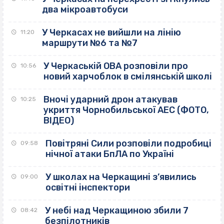
два мікроавтобуси
У Черкасах не вийшли на лінію
11:20
маршрути №6 та №7
У Черкаській ОВА розповіли про
10:56
новий харчоблок в смілянській школі
Вночі ударний дрон атакував
10:25
укриття Чорнобильської АЕС (ФОТО,
ВІДЕО)
Повітряні Сили розповіли подробиці
09:58
нічної атаки БпЛА по Україні
У школах на Черкащині з’явились
09:00
освітні інспектори
У небі над Черкащиною збили 7
08:42
безпілотників