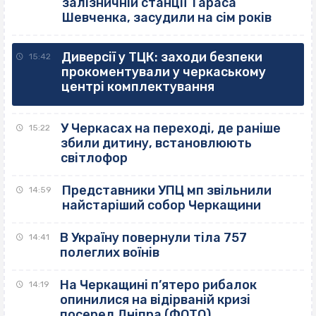
залізничній станції Тараса
Шевченка, засудили на сім років
Диверсії у ТЦК: заходи безпеки
15:42
прокоментували у черкаському
центрі комплектування
У Черкасах на переході, де раніше
15:22
збили дитину, встановлюють
світлофор
Представники УПЦ мп звільнили
14:59
найстаріший собор Черкащини
В Україну повернули тіла 757
14:41
полеглих воїнів
На Черкащині п’ятеро рибалок
14:19
опинилися на відірваній кризі
посеред Дніпра (ФОТО)