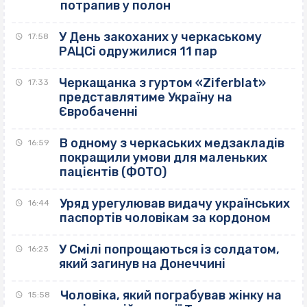
потрапив у полон
У День закоханих у черкаському
17:58
РАЦСі одружилися 11 пар
Черкащанка з гуртом «Ziferblat»
17:33
представлятиме Україну на
Євробаченні
В одному з черкаських медзакладів
16:59
покращили умови для маленьких
пацієнтів (ФОТО)
Уряд урегулював видачу українських
16:44
паспортів чоловікам за кордоном
У Смілі попрощаються із солдатом,
16:23
який загинув на Донеччині
Чоловіка, який пограбував жінку на
15:58