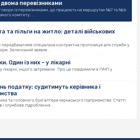
з двома перевізниками
оговори із перевізниками, що працюють на маршрутах №7 та №6.
чого комітету, ...
та та пільги на житло: деталі військових
 передбачатиме спеціальна контрактна пропозиція для служби у
орм. Зеленський заявив ...
и. Один із них – у лікарні
х у лікарні, іншого затримали. Про це повідомили в ГУНП у
нь податку: судитимуть керівника і
ємства
ника та головного бухгалтера черкаського підприємства. Статті
в і службове підроблення ...