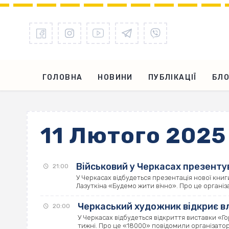
ГОЛОВНА
НОВИНИ
ПУБЛІКАЦІЇ
БЛО
11 Лютого 2025
Військовий у Черкасах презенту
21:00
У Черкасах відбудеться презентація нової кни
Лазуткіна «Будемо жити вічно». Про це організа
Черкаський художник відкриє вл
20:00
У Черкасах відбудеться відкриття виставки «Г
тижні. Про це «18000» повідомили організатори 