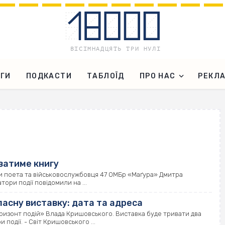
ГИ
ПОДКАСТИ
ТАБЛОЇД
ПРО НАС
РЕКЛ
ватиме книгу
ги поета та військовослужбовця 47 ОМБр «Маґура» Дмитра
тори події повідомили на ...
асну виставку: дата та адреса
оризонт подій» Влада Кришовського. Виставка буде тривати два
події. - Світ Кришовського ...