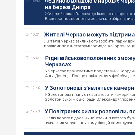
«Єдиною владою є народ»: Черк
13:42
на березі Дніпра
Житель Черкас Олександр Івченко створив пети
Електронне звернення розпочало збір підписів на
Жителі Черкас можуть підтрима
13:21
Жителів Черкас закликають зробити парну дона
повідомили в інстаграмі громадської організації 
Рідні військовополонених зможу
13:00
Черкасах
У Черкасах працюватиме представник Координ
Анна Донець. Про це повідомила у фейсбуці к
У Золотоноші з’являться камер
12:40
У Золотоноші планують встановити камери кон
Золотоніської міської ради Олександр Флоренко.
У Повітряних силах розповіли, п
12:20
Ціллю ворога під час нічної атаки 11 лютого бу
начальник управління комунікацій командування