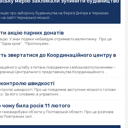
аську мерію закликали зупинити будівництво
цію про заборону будівництва на березі Дніпра в Черкасах.
 сайті Черкаської міської ...
ти акцію парних донатів
цію. У знак подяки небайдужі отримають валентинку. Про це
“Одна кров” . “Пропонуємо ...
ть звертатися до Координаційного центру в
аційного штабу з питань поводження з військовополоненими –
ерівниця Центрального представництва Координаційного ...
и контролю швидкості
тролю швидкості. Про це повідомив заступник міського голови
 За його словами, в управлінні ...
о чому била росія 11 лютого
ли газовидобувні об’єкти у Полтавській області. Про це розповів
 Повітряних сил ...