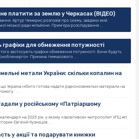
 не платити за землю у Черкасах (ВІДЕО)
ння. Артур Чемирис розповів про схему, завдяки якій
ї міської ради мільйони. Прем’єра розслідування ...
ь графіки для обмеження потужності
ютого застосують графіки обмеження потужності. Вони будуть
асиобленерго». Причина тимчасового ...
мельні метали України: скільки копалин на
о Україна нібито готова надати рідкісноземельні матеріали на
омогу. ...
гадали у російському «Патріаршому
алендар» на 2025 рік, у якому «засвітився» митрополит УПЦ мп
торик Євгеній Кузнєцов. ...
ть у акції та подарувати книжки