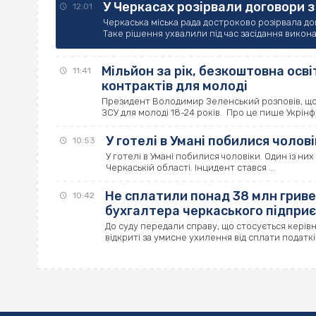
У Черкасах розірвали договори 
12:01
Черкаська міська рада достроково розірвала д
Таке рішення ухвалили під час засідання виконав
Мільйон за рік, безкоштовна осві
11:41
контрактів для молоді
Президент Володимир Зеленський розповів, що
ЗСУ для молоді 18-24 років. Про це пише Укрінф
У готелі в Умані побилися чоловік
10:53
У готелі в Умані побилися чоловіки. Один із ни
Черкаській області. Інцидент стався ...
Не сплатили понад 38 млн гриве
10:42
бухгалтера черкаського підпри
До суду передали справу, що стосується керів
відкриті за умисне ухилення від сплати податкі