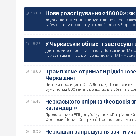
Нове розслідування «18000»: як
19:00
Журналісти «18000» випустили нове розслідува
забудовники не сплачують до бюджету Черкасько
У Черкаській області застосуют
18:28
Для промисловості та бізнесу Черкащини 12 л
тривати двічі. Про це повідомили в ПАТ «Черк
Трамп хоче отримати рідкіснозе
18:00
Черкащині
Чинний президент США Дональд Трамп заявив, щ
суму понад 500 мільярдів доларів в обмін на доп
Черкаського клірика Феодосія з
16:48
календарі»
Представники РПЦ опублікували «Патріарший к
Феодосій (Денис Снігірьов). Про це повідомив іс
Черкащан запрошують взяти учас
15:36