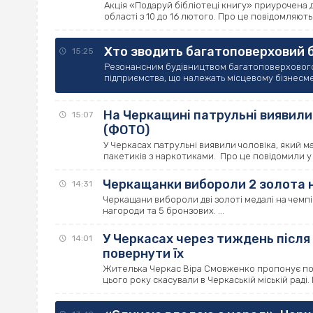
Акція «Подаруй бібліотеці книгу» приурочена д
області з 10 до 16 лютого. Про це повідомляють .
Хто зводить багатоповерховий б
15:25
Резонансним будівництвом багатоповерхового 
підприємства, що належать місцевому бізнесмену
На Черкащині патрульні виявили
15:07
(ФОТО)
У Черкасах патрульні виявили чоловіка, який м
пакетиків з наркотиками. Про це повідомили у .
Черкащанки вибороли 2 золота н
14:31
Черкащани вибороли дві золоті медалі на чемпіон
нагороди та 5 бронзових. ...
У Черкасах через тиждень після
14:01
повернути їх
Жителька Черкас Віра Смовженко пропонує пов
цього року скасували в Черкаській міській раді. 