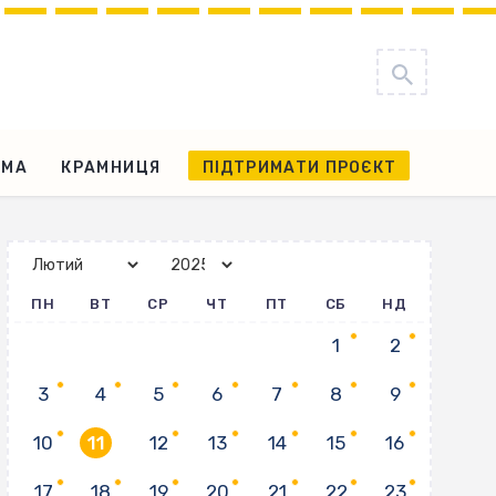
АМА
КРАМНИЦЯ
ПІДТРИМАТИ ПРОЄКТ
ПН
ВТ
СР
ЧТ
ПТ
СБ
НД
1
2
3
4
5
6
7
8
9
10
11
12
13
14
15
16
17
18
19
20
21
22
23