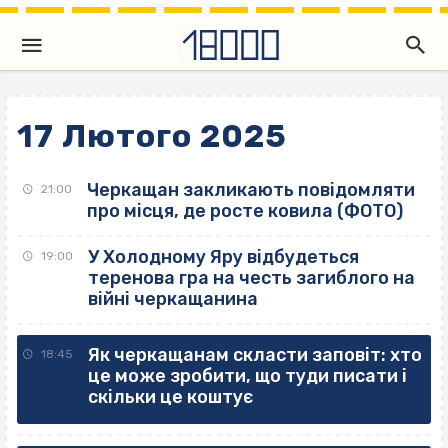
17 Лютого 2025
Черкащан закликають повідомляти
21:00
про місця, де росте ковила (ФОТО)
У Холодному Яру відбудеться
19:00
теренова гра на честь загиблого на
війні черкащанина
Як черкащанам скласти заповіт: хто
18:45
це може зробити, що туди писати і
скільки це коштує