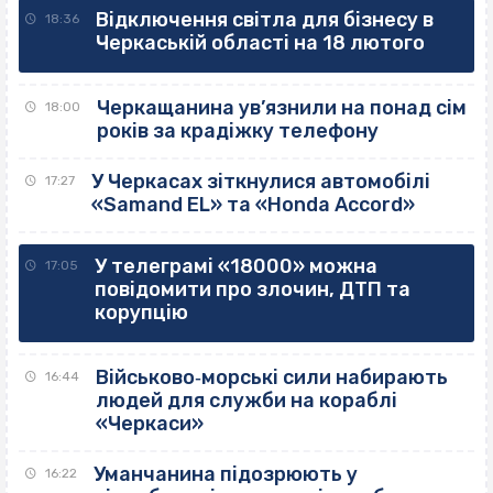
Відключення світла для бізнесу в
18:36
Черкаській області на 18 лютого
Черкащанина ув’язнили на понад сім
18:00
років за крадіжку телефону
У Черкасах зіткнулися автомобілі
17:27
«Samand EL» та «Honda Accord»
У телеграмі «18000» можна
17:05
повідомити про злочин, ДТП та
корупцію
Військово‐морські сили набирають
16:44
людей для служби на кораблі
«Черкаси»
Уманчанина підозрюють у
16:22