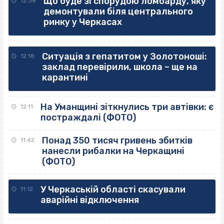
Що буде зі спорудою ломбарду, яку
12:38
демонтували біля центрального
ринку у Черкасах
Ситуація з гепатитом у Золотоноші:
12:18
заклад перевірили, школа – ще на
карантині
На Уманщині зіткнулись три автівки: є
12:11
постраждалі (ФОТО)
Понад 350 тисяч гривень збитків
11:42
нанесли рибалки на Черкащині
(ФОТО)
У Черкаській області скасували
11:12
аварійні відключення