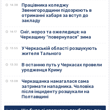
Працівника коледжу
14:38
Звенигородщини підозрюють в
отриманні хабаря за вступ до
закладу
Сніг, мороз та ожеледиця: на
14:17
Черкащину “повернулася” зима
У Черкаській області розшукують
13:55
жителя Тального
В останню путь у Черкасах провели
13:30
уродженця Криму
Черкащанка намагалася сама
13:08
затримати нападника. Чоловіка
після інциденту розшукали на
Полтавщині