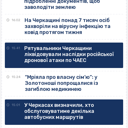
підробленні документів, щоб
заволодіти землею
На Черкащині понад 7 тисяч осіб
16:02
захворіли на вірусну інфекцію та
ковід протягом тижня
Рятувальники Черкащини
15:41
ліквідовували наслідки російської
дронової атаки по ЧАЕС
“Мріяла про власну сім’ю”: у
15:24
Золотоноші попрощалися із
загиблою медикинею
У Черкасах визначили, хто
15:01
обслуговуватиме декілька
автобусних маршрутів