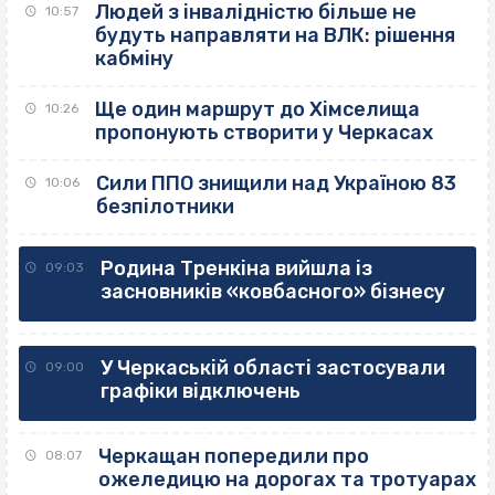
Людей з інвалідністю більше не
10:57
будуть направляти на ВЛК: рішення
кабміну
Ще один маршрут до Хімселища
10:26
пропонують створити у Черкасах
Сили ППО знищили над Україною 83
10:06
безпілотники
Родина Тренкіна вийшла із
09:03
засновників «ковбасного» бізнесу
У Черкаській області застосували
09:00
графіки відключень
Черкащан попередили про
08:07
ожеледицю на дорогах та тротуарах