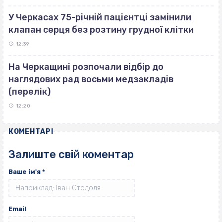
У Черкасах 75-річній пацієнтці замінили
клапан серця без розтину грудної клітки
12:39
На Черкащині розпочали відбір до
наглядових рад восьми медзакладів
(перелік)
12:20
КОМЕНТАРІ
Залиште свій коментар
Ваше ім'я
*
Email