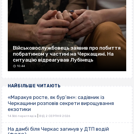
Військовослужбовець заявив про побиття
побратимом у частині на Черкащині. На
ситуацію відреагував Лубінець
10:44
НАЙБІЛЬШЕ ЧИТАЮТЬ
«Маракуя росте, як бур’ян»: садівник із
Черкащини розповів секрети вирощування
екзотики
|
14 366 переглядів
ВІД 2 СЕРПНЯ 2026
На дамбі біля Черкас загинув у ДТП водій