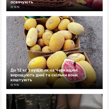
освячують
12:15
До 12 кг з куща: як на Черкащині
вирощують дині та скільки вони
коштують
11:15