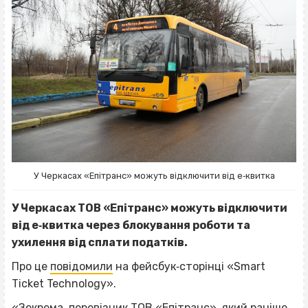
У Черкасах «Епітранс» можуть відключити від е‐квитка
У Черкасах ТОВ «Епітранс» можуть відключити
від е‐квитка через блокування роботи та
ухилення від сплати податків.
Про це
повідомили
на фейсбук‐сторінці «Smart
Ticket Technology».
«Зокрема, перевізник ТОВ «Епітранс», який раніше