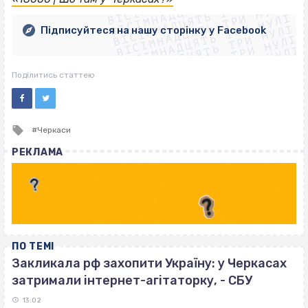
ВІСІМНАДЦЯТЬ ТРИ НУЛІ
ВІСІМНАДЦЯТЬ ТРИ НУЛІ
ВІСІМНАДЦЯТЬ ТРИ НУЛІ
ВІСІМНАДЦЯТЬ ТРИ НУЛІ
ВІСІМНАДЦЯТЬ ТРИ НУЛІ
Підписуйтеся на нашу сторінку у Facebook
ВІСІМНАДЦЯТЬ ТРИ НУЛІ
ВІСІМНАДЦЯТЬ ТРИ НУЛІ
Поділитись статтею
Tagged
Черкаси
with
РЕКЛАМА
ПО ТЕМІ
Закликала рф захопити Україну: у Черкасах
затримали інтернет-агітаторку, - СБУ
13:02