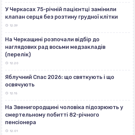
У Черкасах 75-річній пацієнтці замінили
клапан серця без розтину грудної клітки
12:39
На Черкащині розпочали відбір до
наглядових рад восьми медзакладів
(перелік)
12:20
Яблучний Спас 2026: що святкують і що
освячують
12:15
На Звенигородщині чоловіка підозрюють у
смертельному побитті 82-річного
пенсіонера
12:01