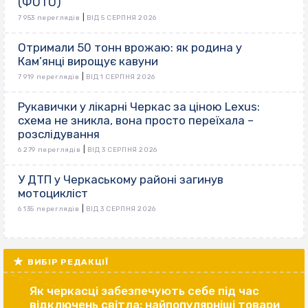
(ФОТО)
|
7 953 переглядів
ВІД 5 СЕРПНЯ 2026
Отримали 50 тонн врожаю: як родина у
Кам’янці вирощує кавуни
|
7 919 переглядів
ВІД 1 СЕРПНЯ 2026
Рукавички у лікарні Черкас за ціною Lexus:
схема не зникла, вона просто переїхала –
розслідування
|
6 279 переглядів
ВІД 3 СЕРПНЯ 2026
У ДТП у Черкаському районі загинув
мотоцикліст
|
6 135 переглядів
ВІД 3 СЕРПНЯ 2026
ВИБІР РЕДАКЦІЇ
Як черкасці забезпечують себе під час
відключень світла: найпопулярніші товари