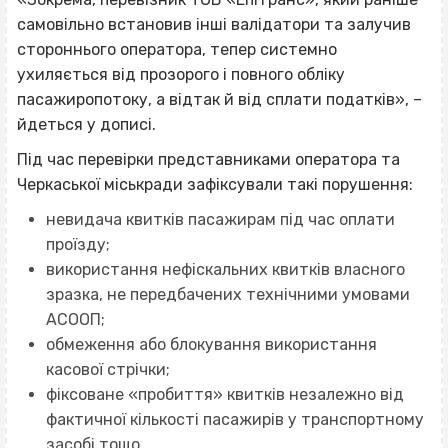
самовільно встановив інші валідатори та залучив
стороннього оператора, тепер системно
ухиляється від прозорого і повного обліку
пасажиропотоку, а відтак й від сплати податків», –
йдеться у дописі.
Під час перевірки представниками оператора та
Черкаської міськради зафіксували такі порушення:
невидача квитків пасажирам під час оплати
проїзду;
використання нефіскальних квитків власного
зразка, не передбачених технічними умовами
АСООП;
обмеження або блокування використання
касової стрічки;
фіксоване «пробиття» квитків незалежно від
фактичної кількості пасажирів у транспортному
засобі тощо.