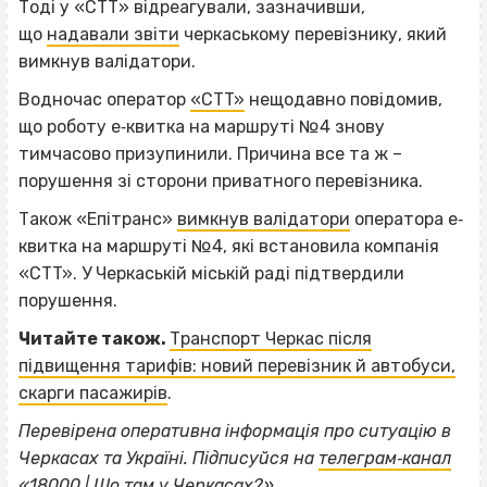
Тоді у «СТТ» відреагували, зазначивши,
що
надавали звіти
черкаському перевізнику, який
вимкнув валідатори.
Водночас оператор
«CTT»
нещодавно повідомив,
що роботу е‐квитка на маршруті №4 знову
тимчасово призупинили. Причина все та ж –
порушення зі сторони приватного перевізника.
Також «Епітранс»
вимкнув валідатори
оператора е‐
квитка на маршруті №4, які встановила компанія
«CTT». У Черкаській міській раді підтвердили
порушення.
Читайте також.
Транспорт Черкас після
підвищення тарифів: новий перевізник й автобуси,
скарги пасажирів
.
Перевірена оперативна інформація про ситуацію в
ВІСІМНАДЦЯТЬ ТРИ НУЛІ
Черкасах та Україні. Підписуйся на
телеграм‐канал
«18000 | Шо там у Черкасах?»