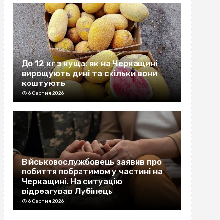
До 12 кг з куща: як на Черкащині
вирощують дині та скільки вони
коштують
6 Серпня 2026
Військовослужбовець заявив про
побиття побратимом у частині на
Черкащині. На ситуацію
відреагував Лубінець
6 Серпня 2026