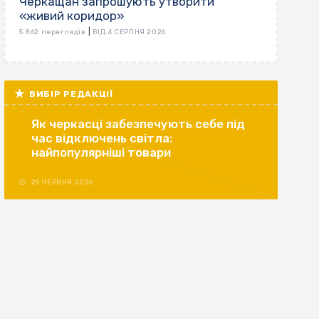
Черкащан запрошують утворити
«живий коридор»
|
5 862 переглядів
ВІД 4 СЕРПНЯ 2026
ВИБІР РЕДАКЦІЇ
Як черкасці забезпечують себе під
час відключень світла:
найпопулярніші товари
29 ЧЕРВНЯ 2026