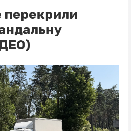
е перекрили
кандальну
ІДЕО)