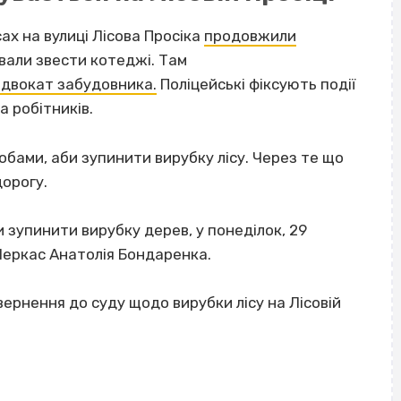
ах на вулиці Лісова Просіка
продовжили
вали звести котеджі. Там
 адвокат забудовника.
Поліцейські фіксують події
а робітників.
обами, аби зупинити вирубку лісу. Через те що
дорогу.
 зупинити вирубку дерев, у понеділок, 29
Черкас Анатолія Бондаренка.
вернення до суду щодо вирубки лісу на Лісовій