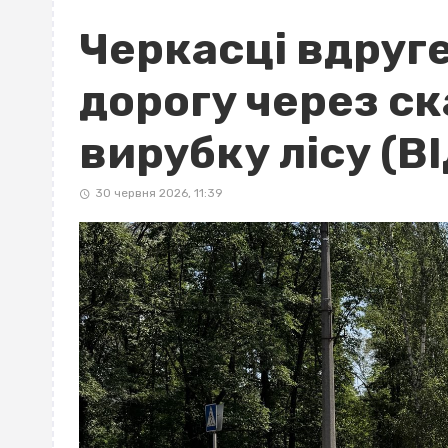
Черкасці вдруг
дорогу через с
вирубку лісу (В
30 червня 2026, 11:39