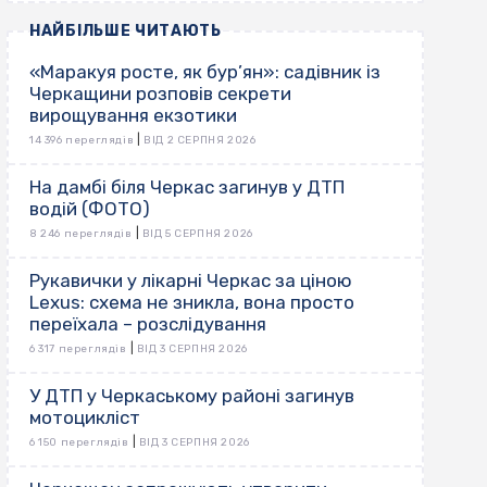
НАЙБІЛЬШЕ ЧИТАЮТЬ
«Маракуя росте, як бур’ян»: садівник із
Черкащини розповів секрети
вирощування екзотики
|
14 396 переглядів
ВІД 2 СЕРПНЯ 2026
На дамбі біля Черкас загинув у ДТП
водій (ФОТО)
|
8 246 переглядів
ВІД 5 СЕРПНЯ 2026
Рукавички у лікарні Черкас за ціною
Lexus: схема не зникла, вона просто
переїхала – розслідування
|
6 317 переглядів
ВІД 3 СЕРПНЯ 2026
У ДТП у Черкаському районі загинув
мотоцикліст
|
6 150 переглядів
ВІД 3 СЕРПНЯ 2026