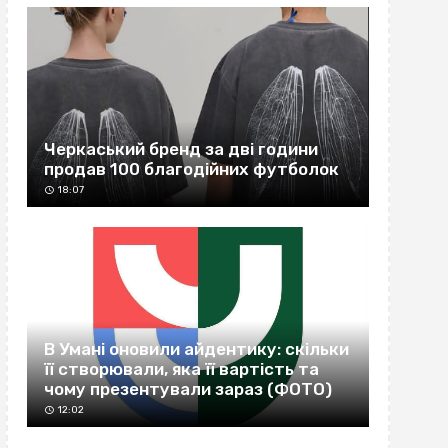
Черкаський бренд за дві години
продав 100 благодійних футболок
18:07
В Умані оновили айдентику: скільки
її створювали, яка її вартість та
чому презентували зараз (ФОТО)
12:02