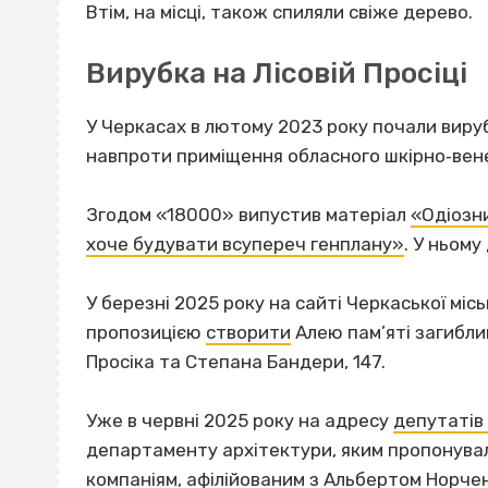
Втім, на місці, також спиляли свіже дерево.
Вирубка на Лісовій Просіці
У Черкасах в лютому 2023 року почали виру
навпроти приміщення обласного шкірно‐вен
Згодом «18000» випустив матеріал
«Одіозни
хоче будувати всупереч генплану»
. У ньому
У березні 2025 року на сайті Черкаської міс
пропозицією
створити
Алею пам’яті загибли
Просіка та Степана Бандери, 147.
Уже в червні 2025 року на адресу
депутатів 
департаменту архітектури, яким пропонували
компаніям, афілійованим з Альбертом Норчен