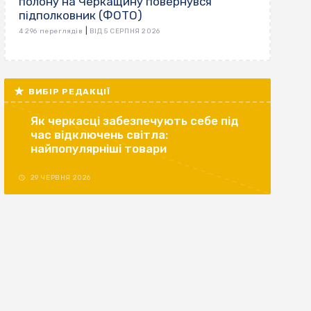
полону на Черкащину повернувся
підполковник (ФОТО)
|
4 296 переглядів
ВІД 5 СЕРПНЯ 2026
ВИБІР РЕДАКЦІЇ
Як черкасці забезпечують себе під
час відключень світла:
найпопулярніші товари
29 ЧЕРВНЯ 2026