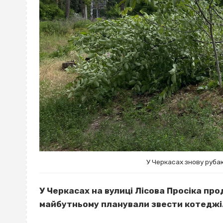
У Черкасах знову рубаю
У Черкасах на вулиці Лісова Просіка пр
майбутньому планували звести котеджі