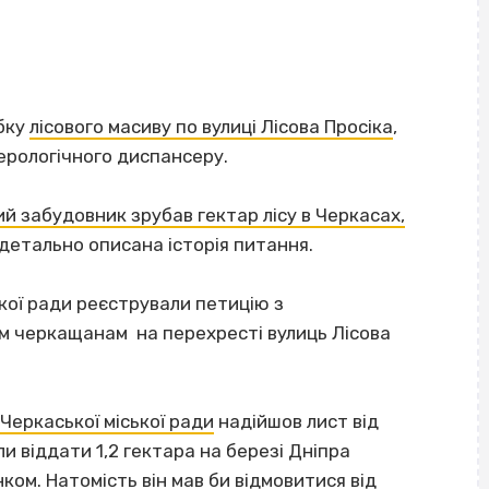
бку
лісового масиву по вулиці Лісова Просіка
,
ерологічного диспансеру.
й забудовник зрубав гектар лісу в Черкасах,
 детально описана історія питання.
ької ради реєстрували петицію з
м черкащанам на перехресті вулиць Лісова
Черкаської міської ради
надійшов лист від
 віддати 1,2 гектара на березі Дніпра
ком. Натомість він мав би відмовитися від