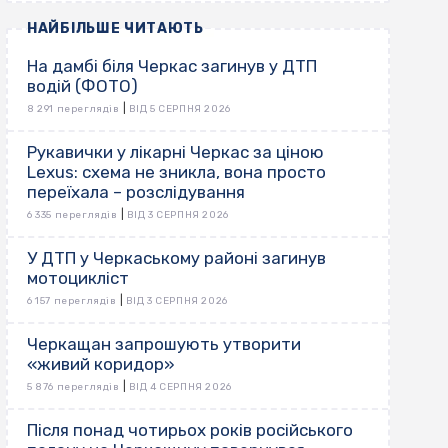
НАЙБІЛЬШЕ ЧИТАЮТЬ
На дамбі біля Черкас загинув у ДТП
водій (ФОТО)
|
8 291 переглядів
ВІД 5 СЕРПНЯ 2026
Рукавички у лікарні Черкас за ціною
Lexus: схема не зникла, вона просто
переїхала – розслідування
|
6 335 переглядів
ВІД 3 СЕРПНЯ 2026
У ДТП у Черкаському районі загинув
мотоцикліст
|
6 157 переглядів
ВІД 3 СЕРПНЯ 2026
Черкащан запрошують утворити
«живий коридор»
|
5 876 переглядів
ВІД 4 СЕРПНЯ 2026
Після понад чотирьох років російського