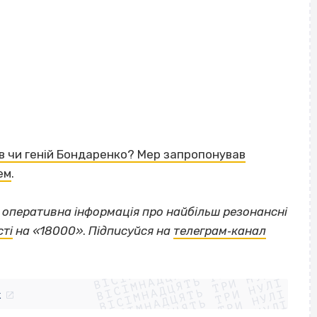
ів чи геній Бондаренко? Мер запропонував
ем
.
а оперативна інформація про найбільш резонансні
сті
на «18000»
.
Підписуйся на
телеграм‐канал
ВІСІМНАДЦЯТЬ ТРИ НУЛІ
ВІСІМНАДЦЯТЬ ТРИ НУЛІ
ВІСІМНАДЦЯТЬ ТРИ НУЛІ
ВІСІМНАДЦЯТЬ ТРИ НУЛІ
ВІСІМНАДЦЯТЬ ТРИ НУЛІ
k