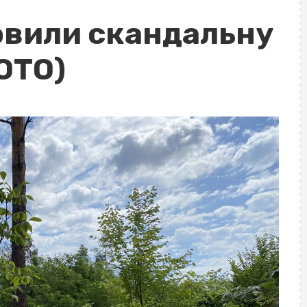
овили скандальну
ОТО)