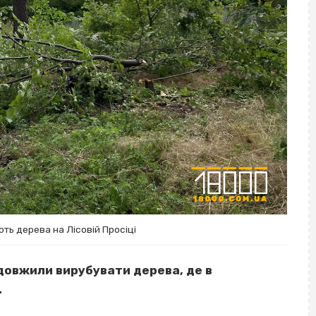
ть дерева на Лісовій Просіці
одовжили вирубувати дерева, де в
.