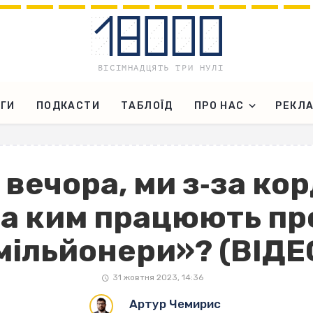
ГИ
ПОДКАСТИ
ТАБЛОЇД
ПРО НАС
РЕКЛ
вечора, ми з‐за кор
а ким працюють пр
мільйонери»? (ВІДЕ
31 жовтня 2023, 14:36
Артур Чемирис