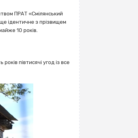
иством ПРАТ «Смілянський
ище ідентичне з прізвищем
айже 10 років.
ь років півтисячі угод із все