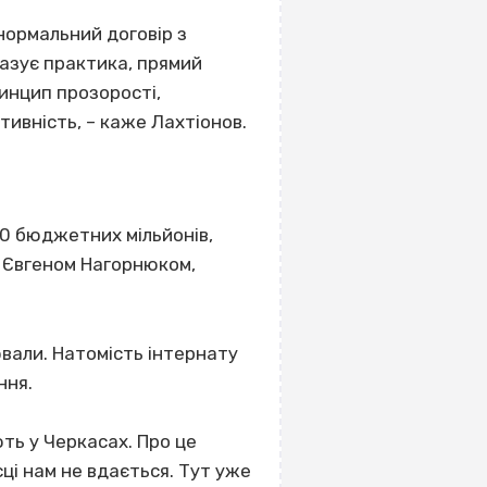
 нормальний договір з
казує практика, прямий
инцип прозорості,
ктивність, – каже Лахтіонов.
10 бюджетних мільйонів,
– Євгеном Нагорнюком,
вали. Натомість інтернату
ння.
ть у Черкасах. Про це
сці нам не вдається. Тут уже