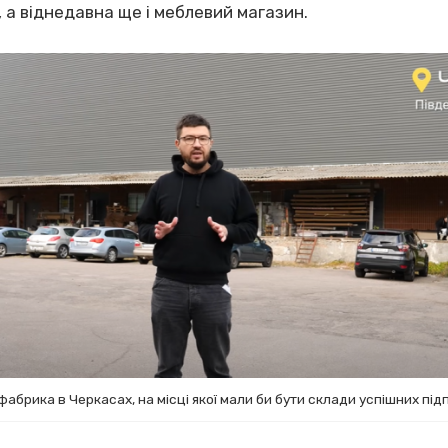
 а віднедавна ще і меблевий магазин.
абрика в Черкасах, на місці якої мали би бути склади успішних під