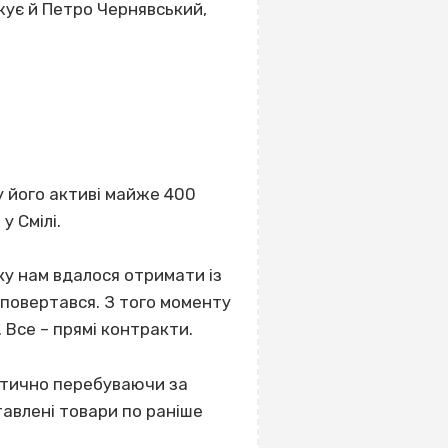
жує й Петро Чернявський,
 у його активі майже 400
у Смілі.
яку нам вдалося отримати із
 повертався. З того моменту
. Все – прямі контракти.
ктично перебуваючи за
тавлені товари по раніше