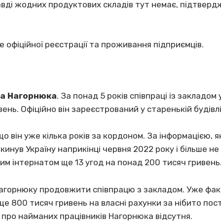
авді жодних продуктових складів тут немає, підтверд
е офіційної реєстрації та проживання підприємців.
а Нагорнюка
. За понад 5 років співпраці із закладом
вень. Офіційно він зареєстрований у старенькій будівлі 
о він уже кілька років за кордоном. За інформацією, 
инув Україну наприкінці червня 2022 року і більше не
ьким інтернатом ще 13 угод на понад 200 тисяч гривень
Нагорнюку продовжити співпрацю з закладом. Уже фа
ще 800 тисяч гривень на власні рахунки за нібито пос
 про найманих працівників Нагорнюка відсутня.