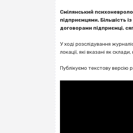
Смілянський психоневролог
підприємцями. Більшість із
договорами підприємці, сяг
У ході розслідування журналі
локації, які вказані як скла
Публікуємо текстову версію р