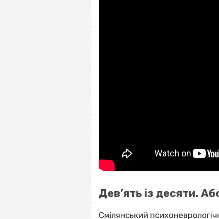
Дев’ять із десяти. А
Смілянський психоневрологічн