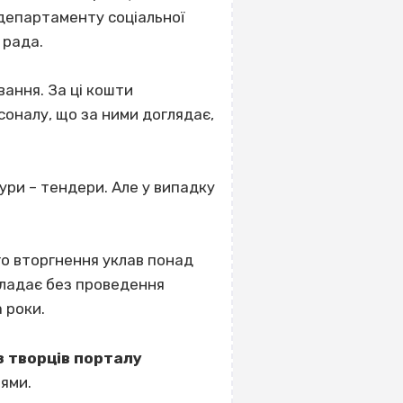
департаменту соціальної
 рада.
ання. За ці кошти
соналу, що за ними доглядає,
ури – тендери. Але у випадку
о вторгнення уклав понад
укладає без проведення
 роки.
з творців порталу
лями.