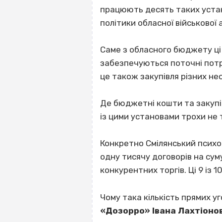
працюють десять таких устан
політики обласної військової 
Саме з обласного бюджету ці
забезпечуються поточні потре
це також закупівля різних необ
Де бюджетні кошти та закупів
із цими установами трохи не 
Конкретно Смілянський психо
одну тисячу договорів на сум
конкурентних торгів. Ці 9 із 
Чому така кількість прямих уг
«Дозорро» Івана Лахтіоно