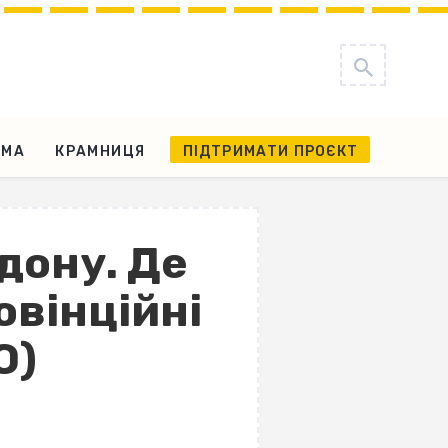
АМА
КРАМНИЦЯ
ПІДТРИМАТИ ПРОЄКТ
дону. Де
овінційні
О)