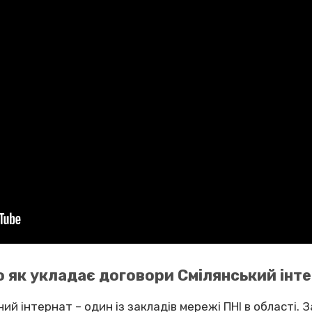
бо як укладає договори Смілянський інт
ий інтернат – один із закладів мережі ПНІ в області. 