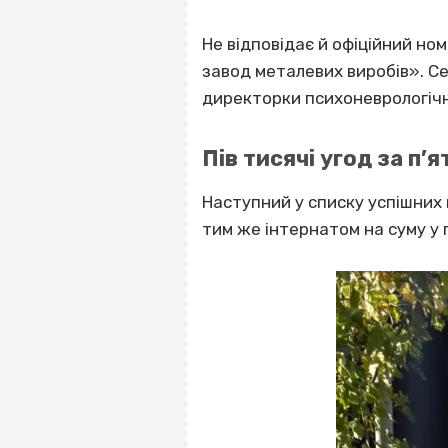
Не відповідає й офіційний но
завод металевих виробів». Се
директорки психоневрологічн
Пів тисячі угод за п’я
Наступний у списку успішних 
тим же інтернатом на суму у п