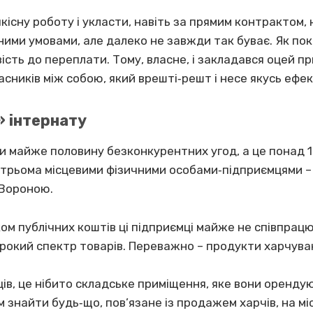
кісну роботу і укласти, навіть за прямим контрактом,
ними умовами, але далеко не завжди так буває. Як по
сть до переплати. Тому, власне, і закладався оцей пр
часників між собою, який врешті‐решт і несе якусь ефе
» інтернату
ки майже половину безконкурентних угод, а це понад 
з трьома місцевими фізичними особами‐підприємцями 
 Вороною.
м публічних коштів ці підприємці майже не співпрацю
окий спектр товарів. Переважно – продукти харчува
ів, це нібито складське приміщення, яке вони орендую
ім знайти будь‐що, пов’язане із продажем харчів, на мі