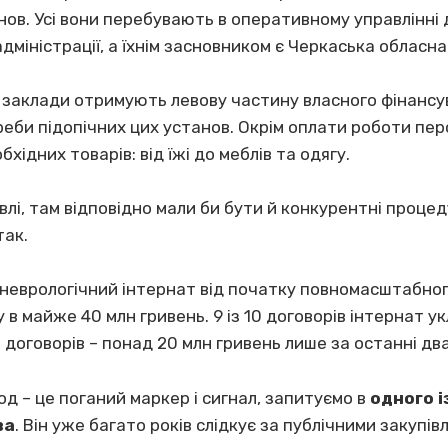
ов. Усі вони перебувають в оперативному управлінні 
адміністрації, а їхнім засновником є Черкаська обласна
 заклади отримують левову частину власного фінансув
би підопічних цих установ. Окрім оплати роботи пер
хідних товарів: від їжі до меблів та одягу.
лі, там відповідно мали би бути й конкурентні процед
так.
неврологічний інтернат від початку повномасштабног
у в майже 40 млн гривень. 9 із 10 договорів інтернат 
10 договорів – понад 20 млн гривень лише за останні два
од – це поганий маркер і сигнал, запитуємо в
одного і
ва
. Він уже багато років слідкує за публічними закупів