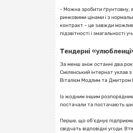
- Можна зробити ґрунтовну, я
ринковими цінами і з нормаль
контракт – це завжди можливі
підзвітності і змагальності у
Тендерні «улюбленці
За менш аніж останні два ро
Смілянський інтернат уклав 
Віталієм Модлим та Дмитром
Із жодним іншим розпоряднико
постачали та постачають шир
Перше, що об’єднує підприємц
свідчать відповідні угоди. Вт