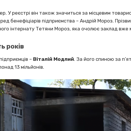
мер. У реєстрі він також значиться за місцевим товар
ред бенефіціарів підприємства – Андрій Мороз. Прізв
ого інтернату Тетяни Мороз, яка очолює заклад вже м
ть років
підприємців –
Віталій Модлий
. За його спиною за п’ят
онад 13 мільйонів.