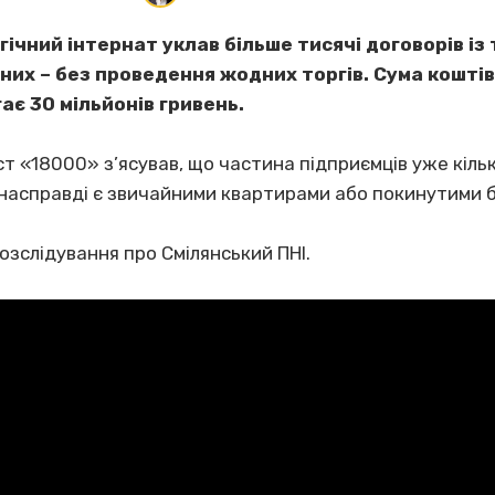
ічний інтернат уклав більше тисячі договорів із
 них – без проведення жодних торгів. Сума коштів
ає 30 мільйонів гривень.
ст «18000» з’ясував, що частина підприємців уже кільк
ди, насправді є звичайними квартирами або покинутими 
озслідування про Смілянський ПНІ.