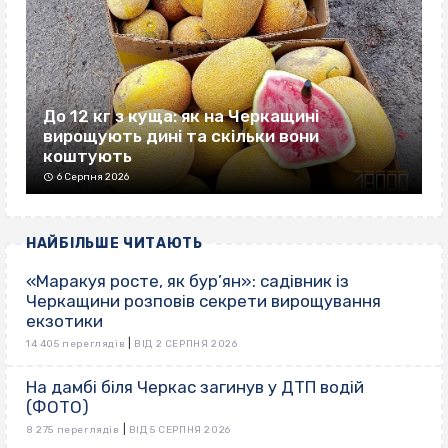
До 12 кг з куща: як на Черкащині
вирощують дині та скільки вони
коштують
6 Серпня 2026
НАЙБІЛЬШЕ ЧИТАЮТЬ
«Маракуя росте, як бур’ян»: садівник із
Черкащини розповів секрети вирощування
екзотики
|
14 405 переглядів
ВІД 2 СЕРПНЯ 2026
На дамбі біля Черкас загинув у ДТП водій
(ФОТО)
|
8 275 переглядів
ВІД 5 СЕРПНЯ 2026