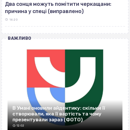
Два сонця можуть помітити черкащани:
причина у спеці (виправлено)
14:20
ВАЖЛИВО
В Умані оновили айдентику: скільки її
створювали, яка її вартість та чому
презентували зараз (ФОТО)
12:02