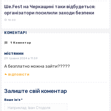
Ше.Fest на Черкащині таки відбудеться:
організатори посилили заходи безпеки
10:00
КОМЕНТАРІ
1 Коментар
містянин
29 травня 2024 в 11:59
А безплатно можна зайти?????
ВІДПОВІCТИ
Залиште свій коментар
Ваше ім'я
*