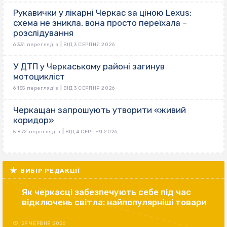
Рукавички у лікарні Черкас за ціною Lexus:
схема не зникла, вона просто переїхала –
розслідування
|
6 331 переглядів
ВІД 3 СЕРПНЯ 2026
У ДТП у Черкаському районі загинув
мотоцикліст
|
6 155 переглядів
ВІД 3 СЕРПНЯ 2026
Черкащан запрошують утворити «живий
коридор»
|
5 872 переглядів
ВІД 4 СЕРПНЯ 2026
ВИБІР РЕДАКЦІЇ
Як черкасці забезпечують себе під час
відключень світла: найпопулярніші товари
29 ЧЕРВНЯ 2026