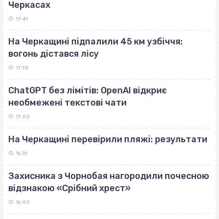
Черкасах
17:41
На Черкащині підпалили 45 км узбіччя:
вогонь дістався лісу
17:18
ChatGPT без лімітів: OpenAI відкриє
необмежені текстові чати
17:00
На Черкащині перевірили пляжі: результати
16:31
Захисника з Чорнобая нагородили почесною
відзнакою «Срібний хрест»
16:00