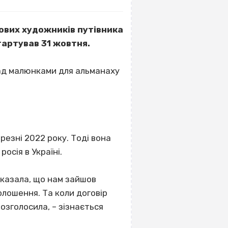
тових художників путівника
тартував 31 жовтня.
над малюнками для альманаху
резні 2022 року. Тоді вона
росія в Україні.
 сказала, що нам зайшов
олошення. Та коли договір
розголосила, – зізнається