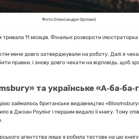
Фото Олександри Орлової
тривала 11 місяців. Фінальні розвороти ілюстраторка 
отім мене довго затверджували на роботу. Далі я чека
ити правки, і знову довго чекати на відповідь, щоб зр
sbury» та українське «А‐ба‐ба‐г
пцією займалось британське видавництво «Bloomsbury»
ило в Джоан Роулінг і першим видало її книгу. Тому с
.
орського агентства лише я робила тестове на цю книгу,