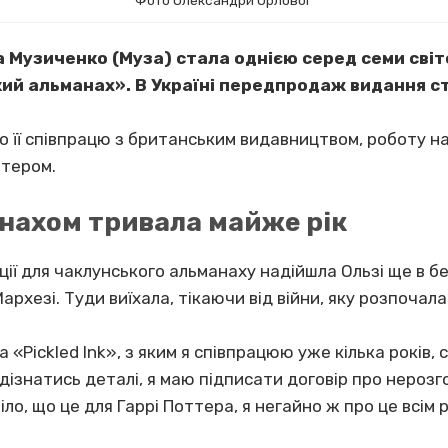
Фото Олександри Орлової
а Музиченко (Муза) стала однією серед семи сві
кий альманах». В Україні передпродаж видання с
о її співпрацю з британським видавництвом, роботу 
ттером.
нахом тривала майже рік
ії для чаклунського альманаху надійшла Ользі ще в бе
рхезі. Туди виїхала, тікаючи від війни, яку розпочала 
«Pickled Ink», з яким я співпрацюю уже кілька років,
дізнатись деталі, я маю підписати договір про нерозг
іло, що це для Гаррі Поттера, я негайно ж про це всім 