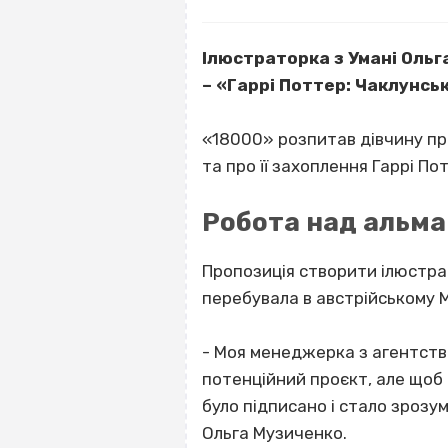
Ілюстраторка з Умані Ольг
– «Гаррі Поттер: Чаклунсь
«18000» розпитав дівчину пр
та про її захоплення Гаррі По
Робота над альма
Пропозиція створити ілюстрац
перебувала в австрійському Ма
- Моя менеджерка з агентства 
потенційний проєкт, але щоб 
було підписано і стало зрозум
Ольга Музиченко.