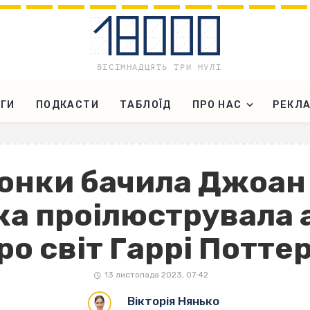
ГИ
ПОДКАСТИ
ТАБЛОЇД
ПРО НАС
РЕКЛ
юнки бачила Джоан 
ка проілюструвала 
ро світ Гаррі Потте
13 листопада 2023, 07:42
Вікторія Нянько