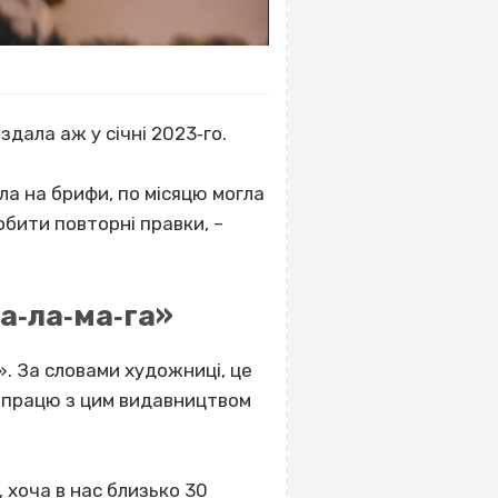
здала аж у січні 2023‐го.
ла на брифи, по місяцю могла
обити повторні правки, –
а‐ла‐ма‐га»
. За словами художниці, це
півпрацю з цим видавництвом
 хоча в нас близько 30