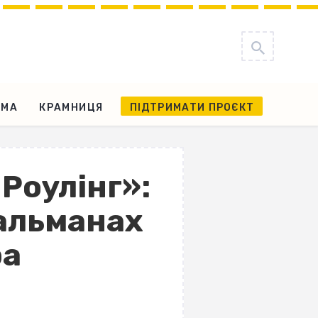
АМА
КРАМНИЦЯ
ПІДТРИМАТИ ПРОЄКТ
Роулінг»:
альманах
ра