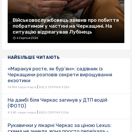
Військовослужбовець заявив про побиття
побратимом у частині на Черкащині. На
ситуацію відреагував Лубінець
6 Серпня 2026
НАЙБІЛЬШЕ ЧИТАЮТЬ
«Маракуя росте, як бур’ян»: садівник із
Черкащини розповів секрети вирощування
екзотики
|
14 394 переглядів
ВІД 2 СЕРПНЯ 2026
На дамбі біля Черкас загинув у ДТП водій
(ФОТО)
|
8 240 переглядів
ВІД 5 СЕРПНЯ 2026
Рукавички у лікарні Черкас за ціною Lexus:
схема не зникла, вона просто переїхала –