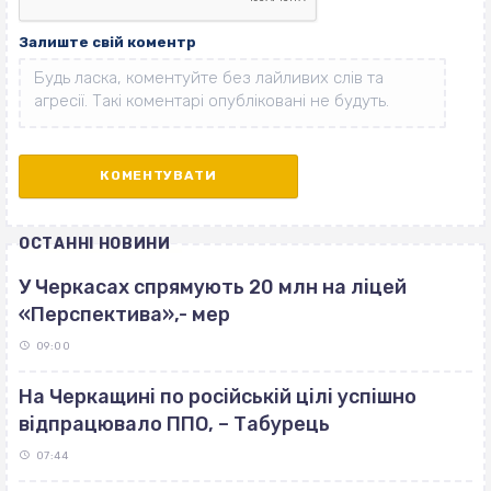
Залиште свій коментр
ОСТАННІ НОВИНИ
У Черкасах спрямують 20 млн на ліцей
«Перспектива»,- мер
09:00
На Черкащині по російській цілі успішно
відпрацювало ППО, – Табурець
07:44