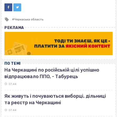
Tagged
Черкаська область
with
РЕКЛАМА
ПО ТЕМІ
На Черкащині по російській цілі успішно
відпрацювало ППО, - Табурець
07:44
Як живуть і почуваються виборці, дільниці
та реєстр на Черкащині
07:44