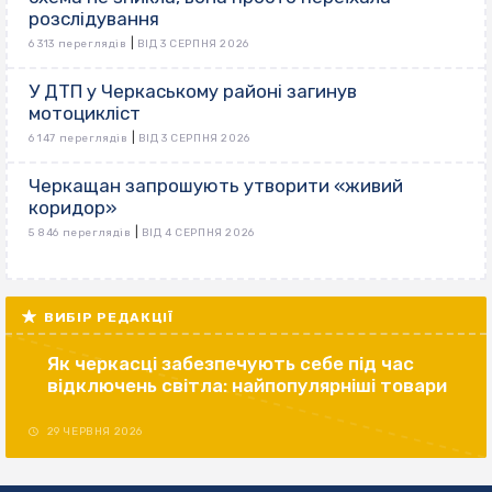
розслідування
|
6 313 переглядів
ВІД 3 СЕРПНЯ 2026
У ДТП у Черкаському районі загинув
мотоцикліст
|
6 147 переглядів
ВІД 3 СЕРПНЯ 2026
Черкащан запрошують утворити «живий
коридор»
|
5 846 переглядів
ВІД 4 СЕРПНЯ 2026
ВИБІР РЕДАКЦІЇ
Як черкасці забезпечують себе під час
відключень світла: найпопулярніші товари
29 ЧЕРВНЯ 2026