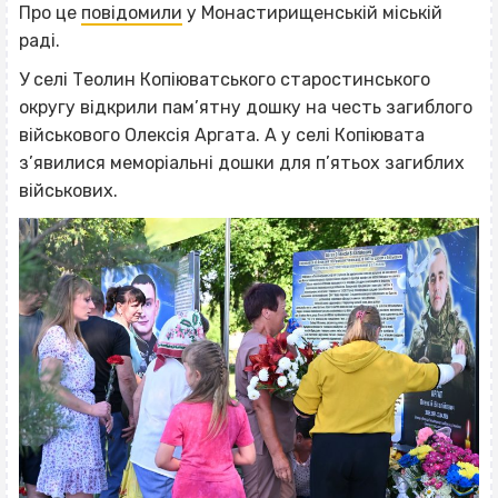
Про це
повідомили
у Монастирищенській міській
раді.
У селі Теолин Копіюватського старостинського
округу відкрили пам’ятну дошку на честь загиблого
військового Олексія Аргата. А у селі Копіювата
з’явилися меморіальні дошки для п’ятьох загиблих
військових.