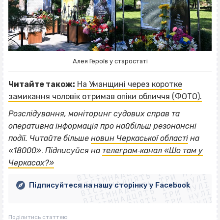
Алея Героїв у старостаті
Читайте також:
На Уманщині через коротке
замикання чоловік отримав опіки обличчя (ФОТО).
Розслідування, моніторинг судових справ та
оперативна інформація про найбільш резонансні
події. Читайте більше
новин Черкаської області
на
ВІСІМНАДЦЯТЬ ТРИ НУЛІ
«18000»
.
Підписуйся на
телеграм‐канал «Шо там у
ВІСІМНАДЦЯТЬ ТРИ НУЛІ
ВІСІМНАДЦЯТЬ ТРИ НУЛІ
Черкасах?»
ВІСІМНАДЦЯТЬ ТРИ НУЛІ
ВІСІМНАДЦЯТЬ ТРИ НУЛІ
ВІСІМНАДЦЯТЬ ТРИ НУЛІ
Підписуйтеся на нашу сторінку у Facebook
ВІСІМНАДЦЯТЬ ТРИ НУЛІ
ВІСІМНАДЦЯТЬ ТРИ НУЛІ
Поділитись статтею