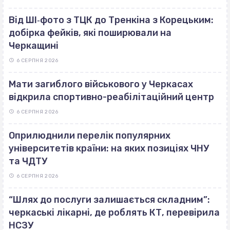
Від ШІ‐фото з ТЦК до Тренкіна з Корецьким:
добірка фейків, які поширювали на
Черкащині
6 СЕРПНЯ 2026
Мати загиблого військового у Черкасах
відкрила спортивно-реабілітаційний центр
6 СЕРПНЯ 2026
Оприлюднили перелік популярних
університетів країни: на яких позиціях ЧНУ
та ЧДТУ
6 СЕРПНЯ 2026
“Шлях до послуги залишається складним”:
черкаські лікарні, де роблять КТ, перевірила
НСЗУ