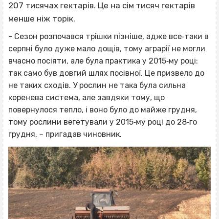
207 тисячах гектарів. Це на сім тисяч гектарів
менше ніж торік.
- Сезон розпочався трішки пізніше, адже все‐таки в
серпні було дуже мало дощів, тому аграрії не могли
вчасно посіяти, але була практика у 2015‐му році:
так само був довгий шлях посівної. Це призвело до
не таких сходів. У рослин не така була сильна
коренева система, але завдяки тому, що
повернулося тепло, і воно було до майже грудня,
тому рослини вегетували у 2015‐му році до 28‐го
грудня, – пригадав чиновник.