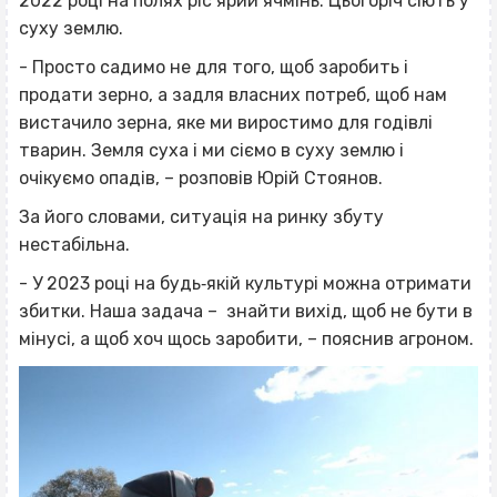
2022 році на полях ріс ярий ячмінь. Цьогоріч сіють у
суху землю.
- Просто садимо не для того, щоб заробить і
продати зерно, а задля власних потреб, щоб нам
вистачило зерна, яке ми виростимо для годівлі
тварин. Земля суха і ми сіємо в суху землю і
очікуємо опадів, – розповів Юрій Стоянов.
За його словами, ситуація на ринку збуту
нестабільна.
- У 2023 році на будь‐якій культурі можна отримати
збитки. Наша задача – знайти вихід, щоб не бути в
мінусі, а щоб хоч щось заробити, – пояснив агроном.