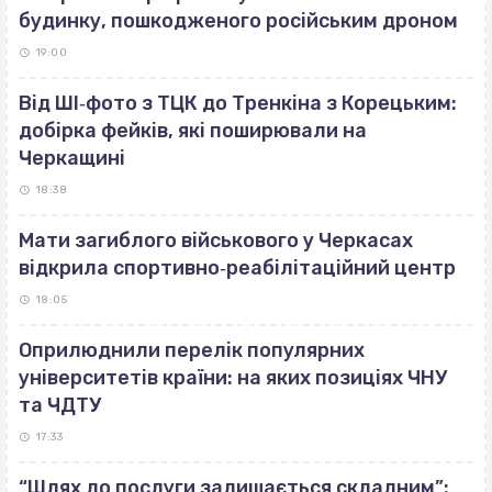
будинку, пошкодженого російським дроном
19:00
Від ШІ‐фото з ТЦК до Тренкіна з Корецьким:
добірка фейків, які поширювали на
Черкащині
18:38
Мати загиблого військового у Черкасах
відкрила спортивно‐реабілітаційний центр
18:05
Оприлюднили перелік популярних
університетів країни: на яких позиціях ЧНУ
та ЧДТУ
17:33
“Шлях до послуги залишається складним”: