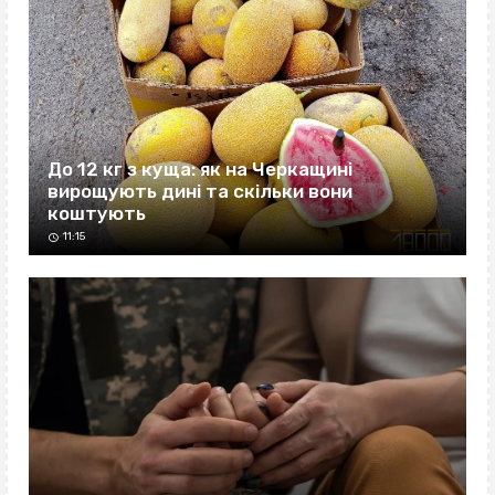
До 12 кг з куща: як на Черкащині
вирощують дині та скільки вони
коштують
11:15