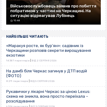
Військовослужбовець заявив про побиття
побратимом у частині на Черкащині. На
ситуацію відреагував Лубінець
10:44
НАЙБІЛЬШЕ ЧИТАЮТЬ
«Маракуя росте, як бур’ян»: садівник із
Черкащини розповів секрети вирощування
екзотики
|
14 387 переглядів
ВІД 2 СЕРПНЯ 2026
На дамбі біля Черкас загинув у ДТП водій
(ФОТО)
|
8 211 переглядів
ВІД 5 СЕРПНЯ 2026
Рукавички у лікарні Черкас за ціною Lexus:
схема не зникла, вона просто переїхала –
розслідування
|
6 306 переглядів
ВІД 3 СЕРПНЯ 2026