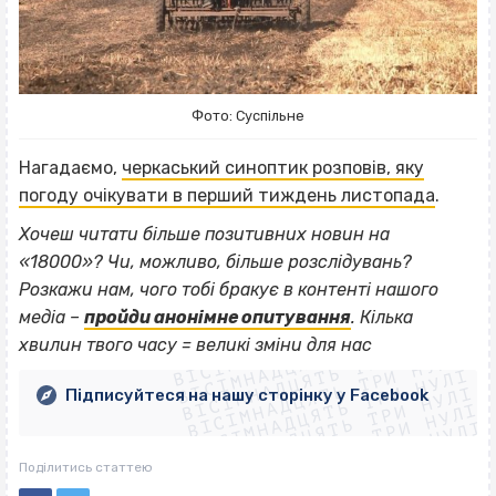
Фото: Суспільне
Нагадаємо,
черкаський синоптик розповів, яку
погоду очікувати в перший тиждень листопада
.
Хочеш читати більше позитивних новин на
«18000»? Чи, можливо, більше розслідувань?
Розкажи нам, чого тобі бракує в контенті нашого
ВІСІМНАДЦЯТЬ ТРИ НУЛІ
медіа –
пройди анонімне опитування
. Кілька
ВІСІМНАДЦЯТЬ ТРИ НУЛІ
ВІСІМНАДЦЯТЬ ТРИ НУЛІ
хвилин твого часу = великі зміни для нас
ВІСІМНАДЦЯТЬ ТРИ НУЛІ
ВІСІМНАДЦЯТЬ ТРИ НУЛІ
ВІСІМНАДЦЯТЬ ТРИ НУЛІ
Підписуйтеся на нашу сторінку у Facebook
ВІСІМНАДЦЯТЬ ТРИ НУЛІ
ВІСІМНАДЦЯТЬ ТРИ НУЛІ
Поділитись статтею