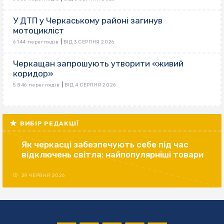
У ДТП у Черкаському районі загинув
мотоцикліст
|
6 144 переглядів
ВІД 3 СЕРПНЯ 2026
Черкащан запрошують утворити «живий
коридор»
|
5 846 переглядів
ВІД 4 СЕРПНЯ 2026
ВИБІР РЕДАКЦІЇ
Як черкасці забезпечують себе під час
відключень світла: найпопулярніші товари
29 ЧЕРВНЯ 2026