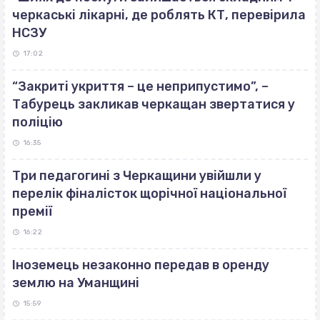
черкаські лікарні, де роблять КТ, перевірила
НСЗУ
17:02
“Закриті укриття – це неприпустимо”, –
Табурець закликав черкащан звертатися у
поліцію
16:35
Три педагогині з Черкащини увійшли у
перелік фіналісток щорічної національної
премії
16:22
Іноземець незаконно передав в оренду
землю на Уманщині
15:59