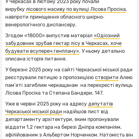
У Черкасах в лютому 2023 року почали
вирубку
лісового масиву по вулиці Лісова Просіка
,
навпроти приміщення обласного шкірно‐
венерологічного диспансеру.
Згодом «18000» випустив матеріал
«Одіозний
забудовник зрубав гектар лісу в Черкасах, хоче
будувати всупереч генплану»
. У ньому детально
описана історія питання.
У березні 2025 року на сайті Черкаської міської ради
реєстрували петицію з пропозицією
створити
Алею
пам’яті загиблим черкащанам на перехресті вулиць
Лісова Просіка та Степана Бандери, 147.
Уже в червні 2025 року на адресу
депутатів
Черкаської міської ради
надійшов лист від
департаменту архітектури, яким пропонували
віддати 1,2 гектара на березі Дніпра компаніям,
афілійованим з Альбертом Норченком. Натомість він