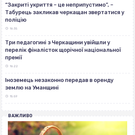
“Закриті укриття – це неприпустимо”, –
Табурець закликав черкащан звертатися у
поліцію
16:35
Три педагогині з Черкащини увійшли у
перелік фіналісток щорічної національної
премії
16:22
Іноземець незаконно передав в оренду
землю на Уманщині
15:59
ВАЖЛИВО