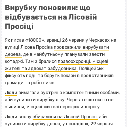
Вирубку поновили: що
відбувається на Лісовій
Просіці
Як писав «18000», вранці 26 червня у Черкасах на
вулиці Лісова Просіка
продовжили вирубувати
дерева,
де в майбутньому планували звести
котеджі. Там зібралися
правоохоронці, місцеві
жителі та адвокат забудовника.
Поліцейські
фіксують події та беруть покази в представників
громади та робітників.
Люди
вимагали зустрічі з компетентними особами,
аби зупинити вирубку лісу. Через те що ніхто не
з’явився, місцеві жителі перекрили дорогу.
Люди знову
збиралися на Лісовій Просіці,
аби
зупинити вирубку дерев, у понеділок, 29 червня.