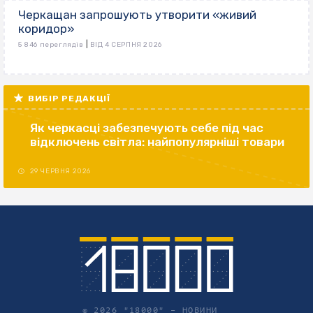
Черкащан запрошують утворити «живий
коридор»
|
5 846 переглядів
ВІД 4 СЕРПНЯ 2026
ВИБІР РЕДАКЦІЇ
Як черкасці забезпечують себе під час
відключень світла: найпопулярніші товари
29 ЧЕРВНЯ 2026
© 2026 "18000" –
НОВИНИ