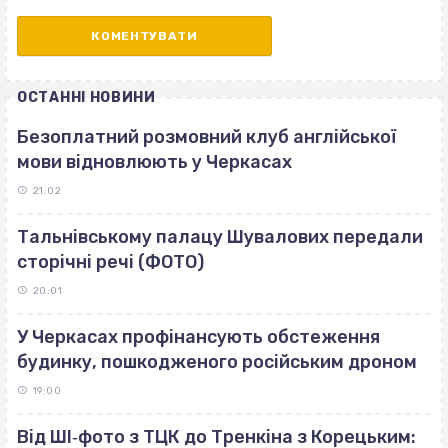
ОСТАННІ НОВИНИ
Безоплатний розмовний клуб англійської
мови відновлюють у Черкасах
21:02
Тальнівському палацу Шувалових передали
сторічні речі (ФОТО)
20:01
У Черкасах профінансують обстеження
будинку, пошкодженого російським дроном
19:00
Від ШІ‐фото з ТЦК до Тренкіна з Корецьким: