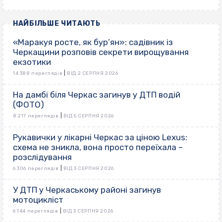
НАЙБІЛЬШЕ ЧИТАЮТЬ
«Маракуя росте, як бур’ян»: садівник із
Черкащини розповів секрети вирощування
екзотики
|
14 388 переглядів
ВІД 2 СЕРПНЯ 2026
На дамбі біля Черкас загинув у ДТП водій
(ФОТО)
|
8 217 переглядів
ВІД 5 СЕРПНЯ 2026
Рукавички у лікарні Черкас за ціною Lexus:
схема не зникла, вона просто переїхала –
розслідування
|
6 306 переглядів
ВІД 3 СЕРПНЯ 2026
У ДТП у Черкаському районі загинув
мотоцикліст
|
6 144 переглядів
ВІД 3 СЕРПНЯ 2026