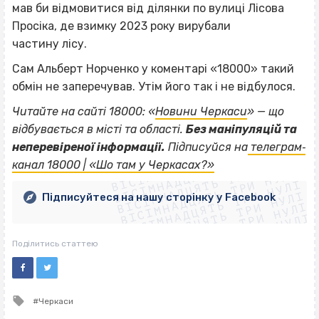
мав би відмовитися від ділянки по вулиці Лісова
Просіка, де взимку 2023 року вирубали
частину лісу.
Сам Альберт Норченко у коментарі «18000» такий
обмін не заперечував. Утім його так і не відбулося.
Читайте на сайті 18000: «
Новини Черкаси
» — що
відбувається в місті та області.
Без маніпуляцій та
ВІСІМНАДЦЯТЬ ТРИ НУЛІ
неперевіреної інформації.
Підписуйся на
телеграм‐
ВІСІМНАДЦЯТЬ ТРИ НУЛІ
ВІСІМНАДЦЯТЬ ТРИ НУЛІ
канал 18000 | «Шо там у Черкасах?»
ВІСІМНАДЦЯТЬ ТРИ НУЛІ
ВІСІМНАДЦЯТЬ ТРИ НУЛІ
ВІСІМНАДЦЯТЬ ТРИ НУЛІ
Підписуйтеся на нашу сторінку у Facebook
ВІСІМНАДЦЯТЬ ТРИ НУЛІ
ВІСІМНАДЦЯТЬ ТРИ НУЛІ
Поділитись статтею
Tagged
Черкаси
with