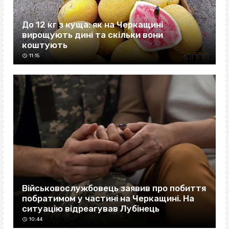
До 12 кг з куща: як на Черкащині
вирощують дині та скільки вони
коштують
11:15
Військовослужбовець заявив про побиття
побратимом у частині на Черкащині. На
ситуацію відреагував Лубінець
10:44