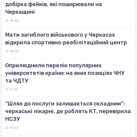
добірка фейків, які поширювали на
Черкащині
18:38
Мати загиблого військового у Черкасах
відкрила спортивно‐реабілітаційний центр
18:05
Оприлюднили перелік популярних
університетів країни: на яких позиціях ЧНУ
та ЧДТУ
17:33
“Шлях до послуги залишається складним”:
черкаські лікарні, де роблять КТ, перевірила
НСЗУ
17:02