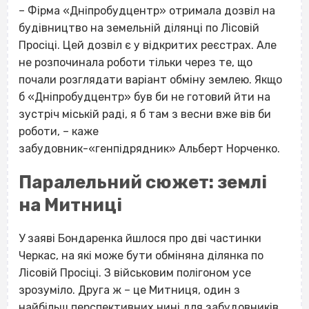
–
Фірма «Дніпробудцентр» отримала дозвіл на
будівництво на земельній ділянці по Лісовій
Просіці. Цей дозвіл є у відкритих реєстрах. Але
не розпочинала роботи тільки через те, що
почали розглядати варіант обміну землею. Якщо
б «Дніпробудцентр» був би не готовий йти на
зустріч міській раді, я б там з весни вже вів би
роботи, – каже
забудовник-«генпідрядник»
Альберт Норченко.
Паралельний сюжет: землі
на Митниці
У заяві Бондаренка йшлося про дві частинки
Черкас, на які може бути обміняна ділянка по
Лісовій Просіці. З військовим полігоном усе
зрозуміло. Друга ж – це Митниця, один з
найбільш перспективних нині для забудовників