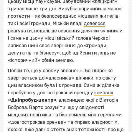
цьому місці таунхаузи. Забудовний «бліцкриг»
тривав лише три дні. Вирубка спричинила масові
протести – як безпосередньо місцевих жителів,
так і всієї громади. Міській владі
довелося
реагувати, подальше освоєння ділянки зупинили.
І саме на цьому місці міський голова Черкас і
записав нині своє звернення до «громади,
депутатів та бізнесу», щоб здійснити ледь не
«історичний» обмін землею.
Попри те, що у своєму зверненні Бондаренко
звертається до «власників» ділянки, по факту
цим власником була і є громада. Сама ж ділянка
перебуває у довгостроковій оренді у
компанії
«Дніпробуд‐центр»
, власницею якої є Вікторія
Боброва. Варто розуміти, що у свідомості
місцевих політиків та бізнесменів між термінами
«довгострокова оренда» та «право власності»,
схоже, вже давно стоїть знак тотожності, про що