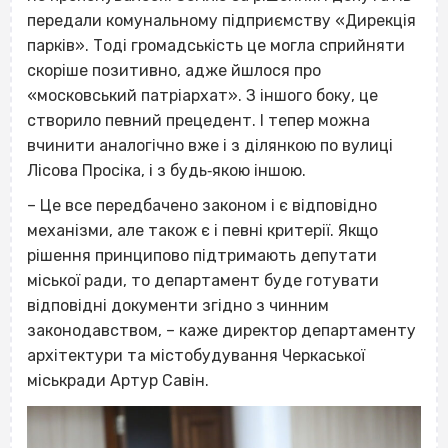
передали комунальному підприємству «Дирекція
парків». Тоді громадськість це могла сприйняти
скоріше позитивно, адже йшлося про
«московський патріархат». З іншого боку, це
створило певний прецедент. І тепер можна
вчинити аналогічно вже і з ділянкою по вулиці
Лісова Просіка, і з будь‐якою іншою.
– Це все передбачено законом і є відповідно
механізми, але також є і певні критерії. Якщо
рішення принципово підтримають депутати
міської ради, то департамент буде готувати
відповідні документи згідно з чинним
законодавством, – каже директор департаменту
архітектури та містобудування Черкаської
міськради Артур Савін.