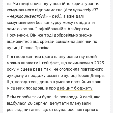
на Митниці спочатку у постійне користування
комунального підприємства (
для прикладу КП
«
Черкасиінвестбуд»
– ред.
), а вже далі
комунальники без конкурсу можуть віддати
землю компанії, афілійованій з Альбертом
Норченком. Він же тоді добровільно зможе
відмовиться від оренди земельної ділянки по
вулиці Лісова Просіка.
Підтвердженням цього плану розвитку подій
можна вважати і той факт, що починаючи з 2023
року місцева рада так і не оголосила повторного
аукціону з продажу землі по вулиці Героїв Дніпра.
Що, погодьтесь, дивно в умовах постійних заяв
місцевих посадовців про
дефіцит бюджету
.
Втім спроби таки були. На попередній сесії, яка
відбулася 28 серпня, депутати
планували
розгляд питання, що стосувалося повторного