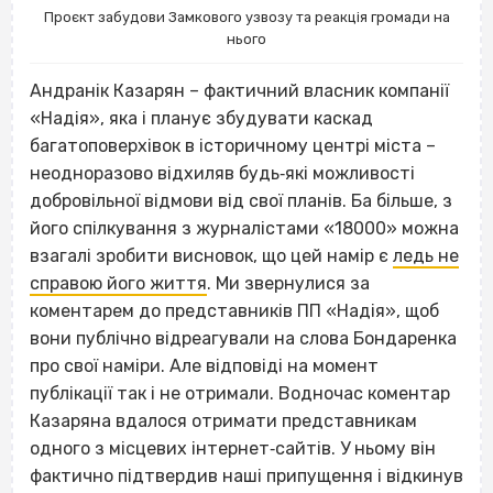
Проєкт забудови Замкового узвозу та реакція громади на
нього
Андранік Казарян – фактичний власник компанії
«Надія», яка і планує збудувати каскад
багатоповерхівок в історичному центрі міста –
неодноразово відхиляв будь‐які можливості
добровільної відмови від свої планів. Ба більше, з
його спілкування з журналістами «18000» можна
взагалі зробити висновок, що цей намір є
ледь не
справою його життя
. Ми звернулися за
коментарем до представників ПП «Надія», щоб
вони публічно відреагували на слова Бондаренка
про свої наміри. Але відповіді на момент
публікації так і не отримали.
Водночас коментар
Казаряна вдалося отримати представникам
одного з місцевих інтернет‐сайтів. У ньому він
фактично підтвердив наші припущення і відкинув