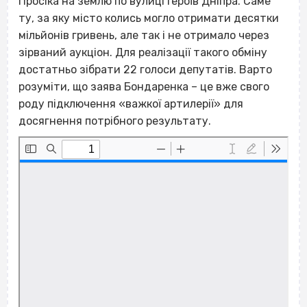
Просіка на землю по вулиці Героїв Дніпра. Саме
ту, за яку місто колись могло отримати десятки
мільйонів гривень, але так і не отримало через
зірваний аукціон. Для реалізації такого обміну
достатньо зібрати 22 голоси депутатів. Варто
розуміти, що заява Бондаренка – це вже свого
роду підключення «важкої артилерії» для
досягнення потрібного результату.