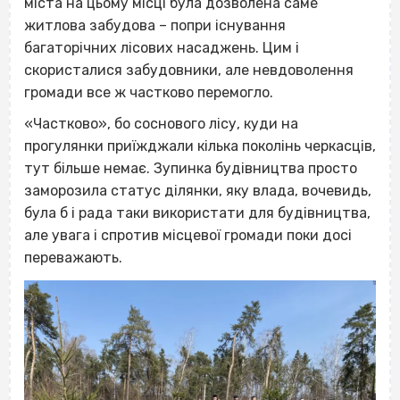
міста на цьому місці була дозволена саме
житлова забудова – попри існування
багаторічних лісових насаджень. Цим і
скористалися забудовники, але невдоволення
громади все ж частково перемогло.
«Частково», бо соснового лісу, куди на
прогулянки приїжджали кілька поколінь черкасців,
тут більше немає. Зупинка будівництва просто
заморозила статус ділянки, яку влада, вочевидь,
була б і рада таки використати для будівництва,
але увага і спротив місцевої громади поки досі
переважають.