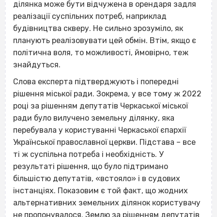
ділянка може бути відчужена в орендаря задля
реалізації суспільних потреб, наприклад
будівництва скверу. Не сильно зрозуміло, як
планують реалізовувати цей обмін. Втім, якщо є
політична воля, то можливості, ймовірно, теж
знайдуться.
Слова експерта підтверджують і попередні
рішення міської ради. Зокрема, у все тому ж 2022
році за рішенням депутатів Черкаської міської
ради було вилучено земельну ділянку, яка
перебувала у користуванні Черкаської єпархії
Української православної церкви. Підстава – все
ті ж суспільна потреба і необхідність. У
результаті рішення, що було підтримано
більшістю депутатів, «встояло» і в судових
інстанціях. Показовим є той факт, що жодних
альтернативних земельних ділянок користувачу
не пропонувалося. Землю за рішенням депутатів