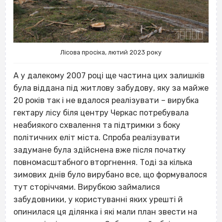
Лісова просіка, лютий 2023 року
А у далекому 2007 році ще частина цих залишків
була віддана під житлову забудову, яку за майже
20 років так і не вдалося реалізувати – вирубка
гектару лісу біля центру Черкас потребувала
неабиякого схвалення та підтримки з боку
політичних еліт міста. Спроба реалізувати
задумане була здійснена вже після початку
повномасштабного вторгнення. Тоді за кілька
зимових днів було вирубано все, що формувалося
тут сторіччями. Вирубкою займалися
забудовники, у користуванні яких урешті й
опинилася ця ділянка і які мали план звести на