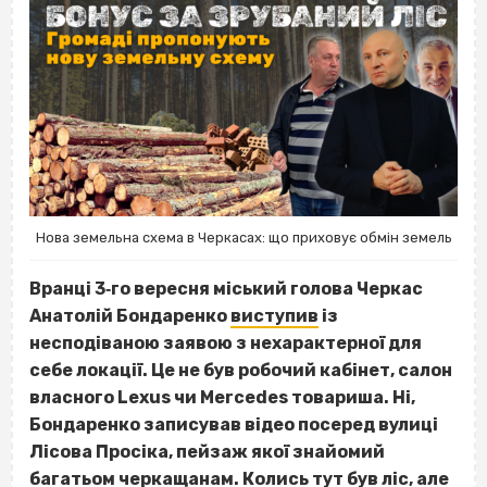
Нова земельна схема в Черкасах: що приховує обмін земель
Вранці 3‐го вересня міський голова Черкас
Анатолій Бондаренко
виступив
із
несподіваною заявою з нехарактерної для
себе локації. Це не був робочий кабінет, салон
власного Lexus чи Mercedes товариша. Ні,
Бондаренко записував відео посеред вулиці
Лісова Просіка, пейзаж якої знайомий
багатьом черкащанам. Колись тут був ліс, але