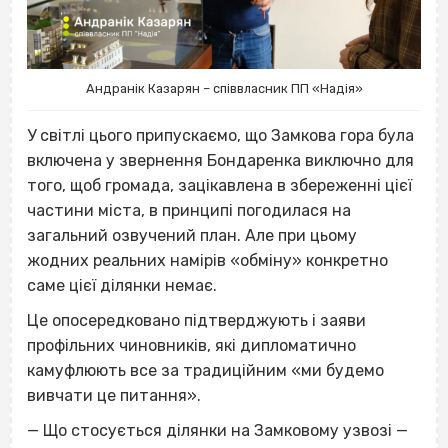
Андранік Казарян – співвласник ПП «Надія»
У світлі цього припускаємо, що Замкова гора була
включена у звернення Бондаренка виключно для
того, щоб громада, зацікавлена в збереженні цієї
частини міста, в принципі погодилася на
загальний озвучений план. Але при цьому
жодних реальних намірів «обміну» конкретно
саме цієї ділянки немає.
Це опосередковано підтверджують і заяви
профільних чиновників, які дипломатично
камуфлюють все за традиційним «ми будемо
вивчати це питання».
— Що стосується ділянки на Замковому узвозі —