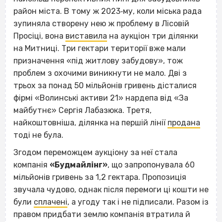
район міста. В тому ж 2023‐му, коли міська рада
зупиняла створену нею ж проблему в Лісовій
Просіці, вона
виставила
на аукціон три ділянки
на Митниці. Три гектари території вже мали
призначення «під житлову забудову», тож
проблем з охочими виникнути не мало. Дві з
трьох за понад 50 мільйонів гривень дісталися
фірмі «Волинські активи 21» нардепа від «За
майбутнє» Сергія Лабазюка. Третя,
найкоштовніша, ділянка на першій лінії
продана
тоді не була.
Згодом переможцем аукціону за неї стала
компанія
«
Будмайлінг»
, що запропонувала 60
мільйонів гривень за 1,2 гектара. Пропозиція
звучала чудово, однак після перемоги ці кошти не
були
сплачені
, а угоду так і не підписали. Разом із
правом придбати землю компанія втратила й