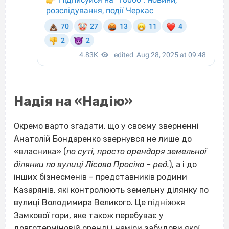
Надія на «Надію»
Окремо варто згадати, що у своєму зверненні
Анатолій Бондаренко звернувся не лише до
«власника» (
по суті, просто орендаря земельної
ділянки по вулиці Лісова Просіка – ред.
), а і до
інших бізнесменів – представників родини
Казарянів, які контролюють земельну ділянку по
вулиці Володимира Великого. Це підніжжя
Замкової гори, яке також перебуває у
довготерміновій оренді і наміри забудови якої