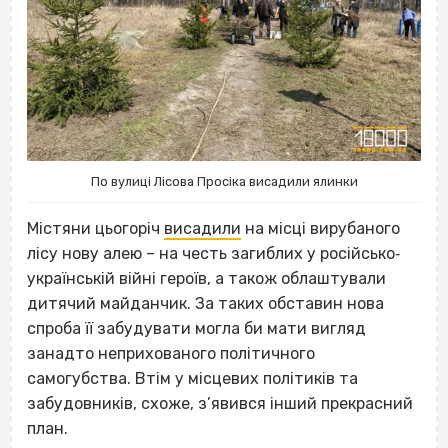
По вулиці Лісова Просіка висадили ялинки
Містяни цьогоріч
висадили
на місці вирубаного
лісу нову алею – на честь загиблих у російсько‐
українській війні героїв, а також облаштували
дитячий майданчик. За таких обставин нова
спроба її забудувати могла би мати вигляд
занадто неприхованого політичного
самогубства. Втім у місцевих політиків та
забудовників, схоже, з’явився інший прекрасний
план.