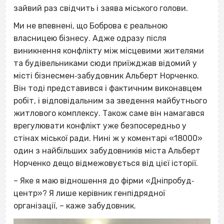
зайвий раз свідчить і заява міського голови.
Ми не впевнені, що Боброва є реальною
власницею бізнесу. Адже одразу після
виникнення конфлікту між місцевими жителями
та будівельниками сюди приїжджав відомий у
місті бізнесмен‐забудовник Альберт Норченко.
Він тоді представився і фактичним виконавцем
робіт, і відповідальним за зведення майбутнього
житлового комплексу. Також саме він намагався
врегулювати конфлікт уже безпосередньо у
стінах міської ради.
Нині ж у коментарі «18000»
один з найбільших забудовників міста Альберт
Норченко дещо відмежовується від цієї історії.
– Яке я маю відношення до фірми «Дніпробуд‐
центр»? Я лише керівник генпідрядної
організації, – каже забудовник.