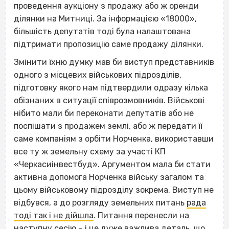
проведення аукціону з продажу або ж оренди
ділянки на Митниці. За інформацією «18000»,
більшість депутатів тоді була налаштована
підтримати пропозицію саме продажу ділянки.
Змінити їхню думку мав би виступ представників
одного з місцевих військових підрозділів,
підготовку якого нам підтвердили одразу кілька
обізнаних в ситуації співрозмовників. Військові
нібито мали би переконати депутатів або не
поспішати з продажем землі, або ж передати її
саме компаніям з орбіти Норченка, використавши
все ту ж земельну схему за участі КП
«Черкасиінвестбуд». Аргументом мала би стати
активна допомога Норченка війську загалом та
цьому військовому підрозділу зокрема. Виступ не
відбувся, а до розгляду земельних питань
рада
тоді так і не дійшла
. Питання перенесли на
наступну сесію – і це дуже важлива деталь, що