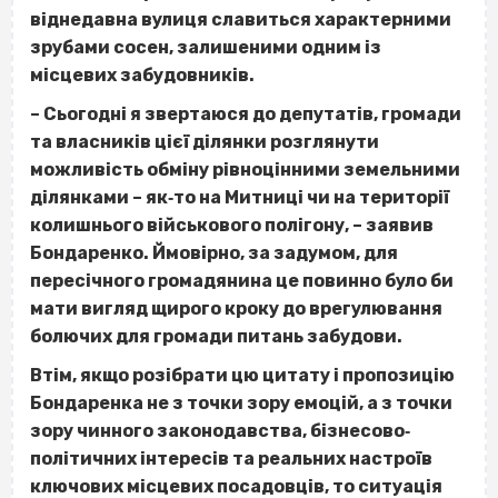
віднедавна вулиця славиться характерними
зрубами сосен, залишеними одним із
місцевих забудовників.
– Сьогодні я звертаюся до депутатів, громади
та власників цієї ділянки розглянути
можливість обміну рівноцінними земельними
ділянками – як‐то на Митниці чи на території
колишнього військового полігону, – заявив
Бондаренко. Ймовірно, за задумом, для
пересічного громадянина це повинно було би
мати вигляд щирого кроку до врегулювання
болючих для громади питань забудови.
Втім, якщо розібрати цю цитату і пропозицію
Бондаренка не з точки зору емоцій, а з точки
зору чинного законодавства, бізнесово‐
політичних інтересів та реальних настроїв
ключових місцевих посадовців, то ситуація