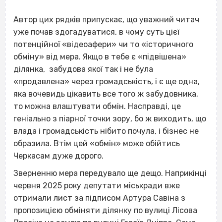
Автор цих рядків припускає, що уважний читач
уже почав здогадуватися, в чому суть цієї
потенційної «відеоафери» чи то
«історичного
обміну»
від мера. Якщо в тебе є «підвішена»
ділянка, забудова якої так і не була
«продавлена» через громадськість, і є ще одна,
яка вочевидь цікавить все того ж забудовника,
то можна влаштувати обмін. Насправді, це
геніально з піарної точки зору, бо ж виходить, що
влада і громадськість нібито почула, і бізнес не
образила. Втім цей «обмін» може обійтись
Черкасам дуже дорого.
Зверненню мера передувало ще дещо. Наприкінці
червня 2025 року депутати міськради вже
отримали лист за підписом Артура Савіна з
пропозицією обміняти ділянку по вулиці Лісова