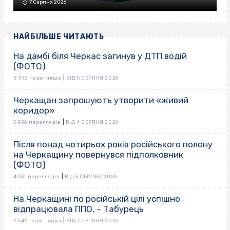
7 Серпня 2026
НАЙБІЛЬШЕ ЧИТАЮТЬ
На дамбі біля Черкас загинув у ДТП водій
(ФОТО)
|
8 345 переглядів
ВІД 5 СЕРПНЯ 2026
Черкащан запрошують утворити «живий
коридор»
|
5 896 переглядів
ВІД 4 СЕРПНЯ 2026
Після понад чотирьох років російського полону
на Черкащину повернувся підполковник
(ФОТО)
|
4 331 переглядів
ВІД 5 СЕРПНЯ 2026
На Черкащині по російській цілі успішно
відпрацювала ППО, – Табурець
|
2 642 переглядів
ВІД 7 СЕРПНЯ 2026