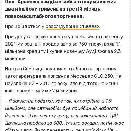
Олег Арсенюк придбав собі автівку майже за
два мільйони гривень на третій місяць
повномасштабного вторгнення.
Про це йдеться у
розслідуванні «18000»
.
При депутатській зарплаті у пів мільйона гривень у
2021‐му році він продав авто за 750 тисяч, взяв 1,1
мільйона кредиту і купив новеньку Ауді вже за 2,3
мільйони.
На третій місяць повномасштабного вторгнення
автопарк нардепа поповнив Мерседес GLC 250. Не
найсвіжіший – 2017‐го року, але від того не менш
коштовний – майже 2 мільйони.
– Я заплатив податки. Усе так, як потрібно, з 1,9
мільйона, але автомобіль був придбаний набагато
дешевше. Я показав ту суму, яка показалась в ДАІ.
Дружина продала за 300. Купила долари, потім курс
підвищився. Якщо перевести і ще з моїх доходів, –