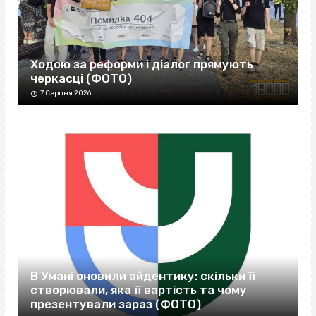
Ходою за реформи і діалог прямують
черкасці (ФОТО)
7 Серпня 2026
В Умані оновили айдентику: скільки її
створювали, яка її вартість та чому
презентували зараз (ФОТО)