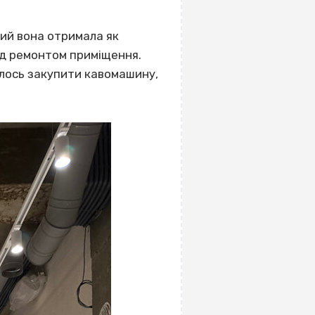
кий вона отримала як
ад ремонтом приміщення.
алось закупити кавомашину,