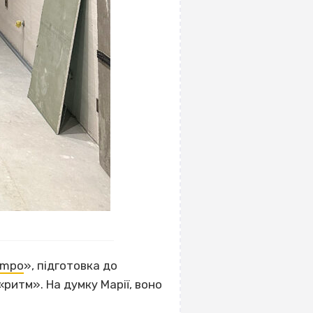
empo
», підготовка до
«ритм». На думку Марії, воно