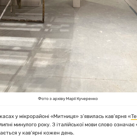
Фото з архіву Марії Кучеренко
ркасах у мікрорайоні «Митниця» з’явилась кав’ярня «
T
липні минулого року. З італійської мови слово означає 
ається у кав’ярні кожен день.