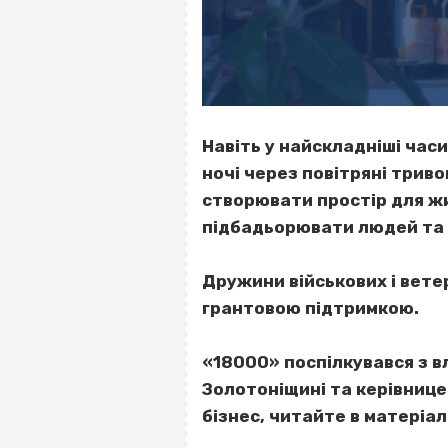
Навіть у найскладніші час
ночі через повітряні трив
створювати простір для жи
підбадьорювати людей та 
Дружини військових і вете
грантовою підтримкою.
«18000» поспілкувався з в
Золотоніщині та керівницею 
бізнес, читайте в матеріалі