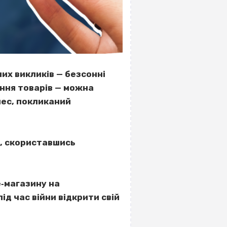
их викликів — безсонні
ання товарів — можна
нес, покликаний
і, скориставшись
е‐магазину на
ід час війни відкрити свій