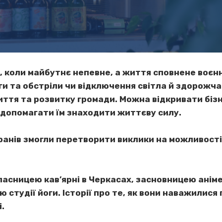
и, коли майбутнє непевне, а життя сповнене воєнн
оги та обстріли чи відключення світла й здорожч
ття та розвитку громади. Можна відкривати біз
допомагати їм знаходити життєву силу.
ранів змогли перетворити виклики на можливост
ласницею кав’ярні в Черкасах, засновницею анім
студії йоги. Історії про те, як вони наважилися п
.