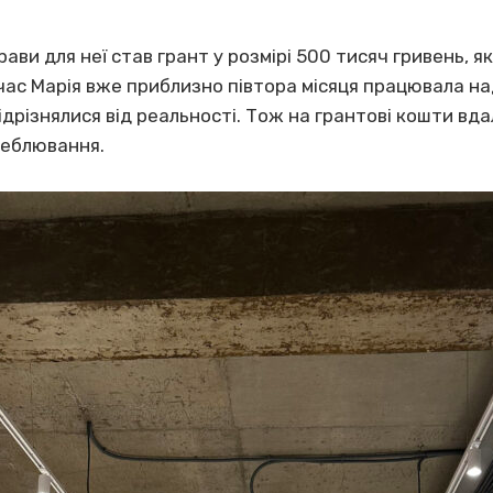
ави для неї став грант у розмірі 500 тисяч гривень, я
 час Марія вже приблизно півтора місяця працювала н
ідрізнялися від реальності. Тож на грантові кошти вд
меблювання.