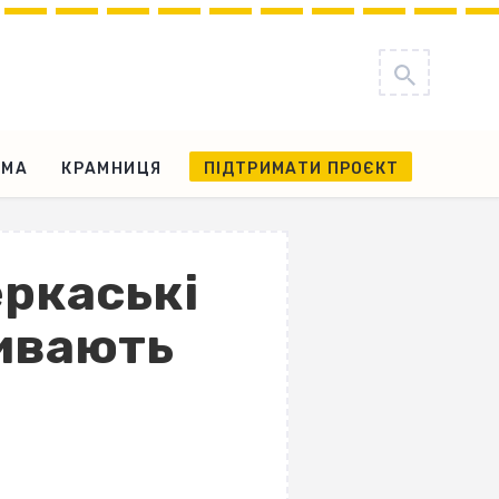
АМА
КРАМНИЦЯ
ПІДТРИМАТИ ПРОЄКТ
еркаські
ивають