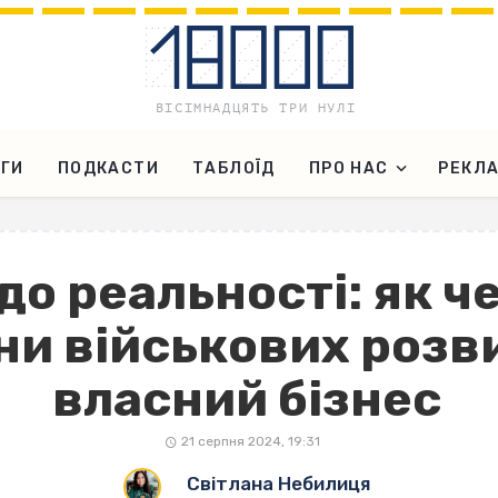
ГИ
ПОДКАСТИ
ТАБЛОЇД
ПРО НАС
РЕКЛ
 до реальності: як ч
и військових розв
власний бізнес
21 серпня 2024, 19:31
Світлана Небилиця