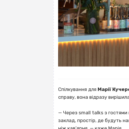
Спілкування для
Марії Кучер
справу, вона відразу вирішила
— Через small talks з гостями
заклад, простір, де будуть на
ніж кав’ярня, — каже Марія.