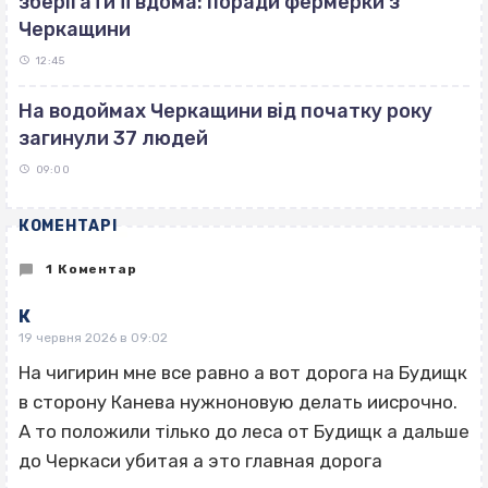
зберігати її вдома: поради фермерки з
Черкащини
12:45
На водоймах Черкащини від початку року
загинули 37 людей
09:00
КОМЕНТАРІ
1 Коментар
К
19 червня 2026 в 09:02
На чигирин мне все равно а вот дорога на Будищк
в сторону Канева нужноновую делать иисрочно.
А то положили тілько до леса от Будищк а дальше
до Черкаси убитая а это главная дорога