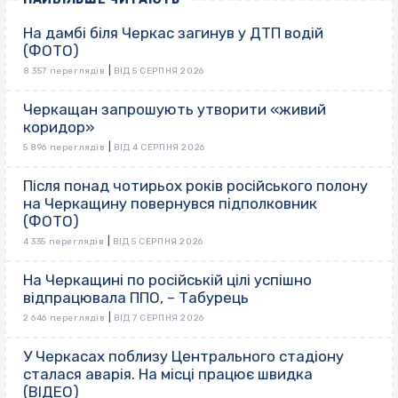
На дамбі біля Черкас загинув у ДТП водій
(ФОТО)
|
8 357 переглядів
ВІД 5 СЕРПНЯ 2026
Черкащан запрошують утворити «живий
коридор»
|
5 896 переглядів
ВІД 4 СЕРПНЯ 2026
Після понад чотирьох років російського полону
на Черкащину повернувся підполковник
(ФОТО)
|
4 335 переглядів
ВІД 5 СЕРПНЯ 2026
На Черкащині по російській цілі успішно
відпрацювала ППО, – Табурець
|
2 646 переглядів
ВІД 7 СЕРПНЯ 2026
У Черкасах поблизу Центрального стадіону
сталася аварія. На місці працює швидка
(ВІДЕО)