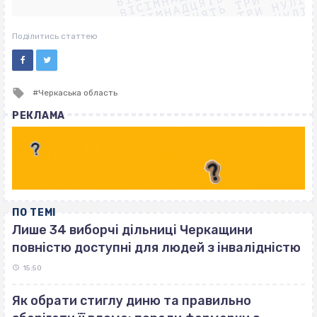
ВІСІМНАДЦЯТЬ ТРИ НУЛІ
ВІСІМНАДЦЯТЬ ТРИ НУЛІ
ВІСІМНАДЦЯТЬ ТРИ НУЛІ
ВІСІМНАДЦЯТЬ ТРИ НУЛІ
Поділитись статтею
Tagged
Черкаська область
with
РЕКЛАМА
ПО ТЕМІ
Лише 34 виборчі дільниці Черкащини
повністю доступні для людей з інвалідністю
15:50
Як обрати стиглу диню та правильно