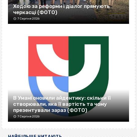
Ходою за реформи і діалог прямують
черкасці (ФОТО)
7 Серпня 2026
В Умані оновили айдентику: скільки її
створювали, яка її вартість та чому
презентували зараз (ФОТО)
7 Серпня 2026
НАЙБІЛЬШЕ ЧИТАЮТЬ