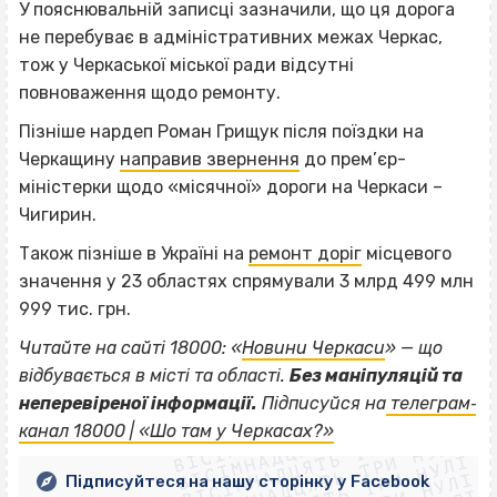
У пояснювальній записці зазначили, що ця дорога
не перебуває в адміністративних межах Черкас,
тож у Черкаської міської ради відсутні
повноваження щодо ремонту.
Пізніше нардеп Роман Грищук після поїздки на
Черкащину
направив звернення
до прем’єр-
міністерки щодо «місячної» дороги на Черкаси –
Чигирин.
Також пізніше в Україні на
ремонт доріг
місцевого
значення у 23 областях спрямували 3 млрд 499 млн
999 тис. грн.
Читайте на сайті 18000: «
Новини Черкаси
» — що
відбувається в місті та області.
Без маніпуляцій та
ВІСІМНАДЦЯТЬ ТРИ НУЛІ
неперевіреної інформації.
Підписуйся на
телеграм‐
ВІСІМНАДЦЯТЬ ТРИ НУЛІ
ВІСІМНАДЦЯТЬ ТРИ НУЛІ
канал 18000 | «Шо там у Черкасах?»
ВІСІМНАДЦЯТЬ ТРИ НУЛІ
Підписуйтеся на нашу сторінку у Facebook