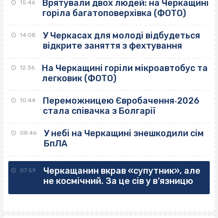
Врятували двох людей: на Черкащині
15:46
горіла багатоповерхівка (ФОТО)
У Черкасах для молоді відбудеться
14:08
відкрите заняття з фехтування
На Черкащині горіли мікроавтобус та
12:36
легковик (ФОТО)
Переможницею Євробачення‐2026
10:44
стала співачка з Болгарії
У небі на Черкащині знешкодили сім
08:46
БпЛА
Черкащанин вкрав «супутник», але
07:59
не космічний. За це сів у в’язницю