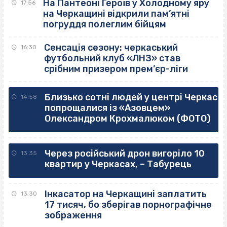
На Пантеоні Героїв у Холодному яру
17:56
на Черкащині відкрили пам’ятні
погруддя полеглим бійцям
Сенсація сезону: черкаський
16:30
футбольний клуб «ЛНЗ» став
срібним призером прем’єр-ліги
Близько сотні людей у центрі Черкас
14:58
попрощалися із «Азовцем»
Олександром Крохмалюком (ФОТО)
Через російський дрон вигоріло 10
13:35
квартир у Черкасах, – Табурець
Інкасатор на Черкащині заплатить
13:30
17 тисяч, бо зберігав порнографічне
зображення