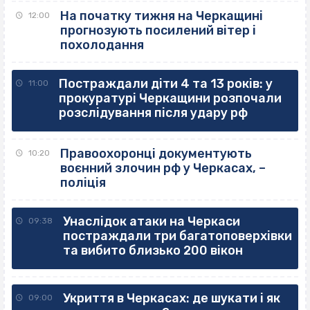
На початку тижня на Черкащині
12:00
прогнозують посилений вітер і
похолодання
Постраждали діти 4 та 13 років: у
11:00
прокуратурі Черкащини розпочали
розслідування після удару рф
Правоохоронці документують
10:20
воєнний злочин рф у Черкасах, –
поліція
Унаслідок атаки на Черкаси
09:38
постраждали три багатоповерхівки
та вибито близько 200 вікон
Укриття в Черкасах: де шукати і як
09:00