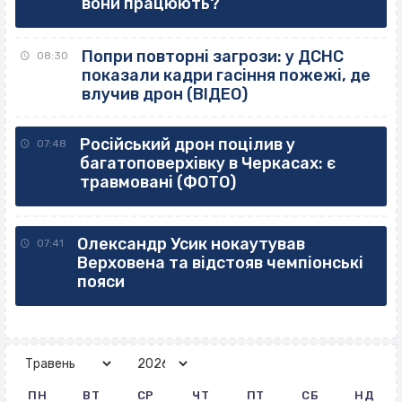
вони працюють?
Попри повторні загрози: у ДСНС
08:30
показали кадри гасіння пожежі, де
влучив дрон (ВІДЕО)
Російський дрон поцілив у
07:48
багатоповерхівку в Черкасах: є
травмовані (ФОТО)
Олександр Усик нокаутував
07:41
Верховена та відстояв чемпіонські
пояси
ПН
ВТ
СР
ЧТ
ПТ
СБ
НД