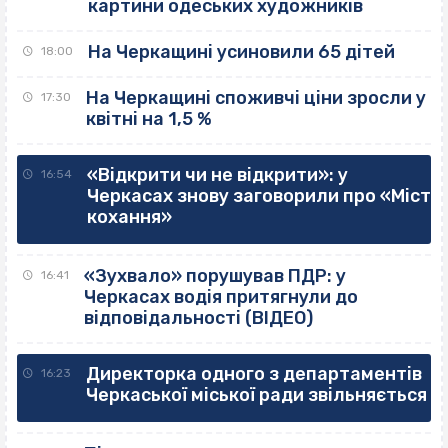
картини одеських художників
На Черкащині усиновили 65 дітей
18:00
На Черкащині споживчі ціни зросли у
17:30
квітні на 1,5 %
«Відкрити чи не відкрити»: у
16:54
Черкасах знову заговорили про «Міст
кохання»
«Зухвало» порушував ПДР: у
16:41
Черкасах водія притягнули до
відповідальності (ВІДЕО)
Директорка одного з департаментів
16:23
Черкаської міської ради звільняється