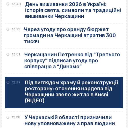
День вишиванки 2026 в Україні:
13:40
історія свята, символи та традиційні
вишиванки Черкащини
Через угоду про оренду бюджет
13:21
громади на Черкащині втратив 300
тисяч
Черкащанин Петренко від “Третього
13:01
корпусу” підписав угоду про
співпрацю з “Динамо”
Під виглядом храму й реконструкції
12:39
ресторану: оточення нардепа від
Черкащини звело житло в Києві
(ВІДЕО)
У Черкаській області призначили
12:20
нову уповноважену з прав людини