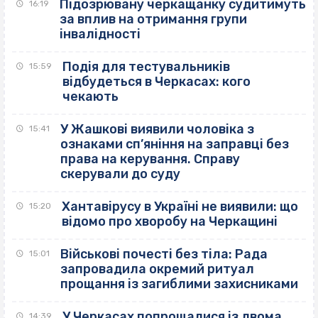
Підозрювану черкащанку судитимуть
16:19
за вплив на отримання групи
інвалідності
Подія для тестувальників
15:59
відбудеться в Черкасах: кого
чекають
У Жашкові виявили чоловіка з
15:41
ознаками сп’яніння на заправці без
права на керування. Справу
скерували до суду
Хантавірусу в Україні не виявили: що
15:20
відомо про хворобу на Черкащині
Військові почесті без тіла: Рада
15:01
запровадила окремий ритуал
прощання із загиблими захисниками
У Черкасах попрощалися із двома
14:39