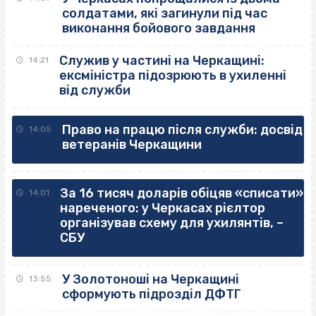
солдатами, які загинули під час
виконання бойового завдання
Служив у частині на Черкащині:
14:21
ексміністра підозрюють в ухиленні
від служби
Право на працю після служби: досвід
14:05
ветеранів Черкащини
За 16 тисяч доларів обіцяв «списати»
14:01
нареченого: у Черкасах рієлтор
організував схему для ухилянтів, –
СБУ
У Золотоноші на Черкащині
13:55
сформують підрозділ ДФТГ