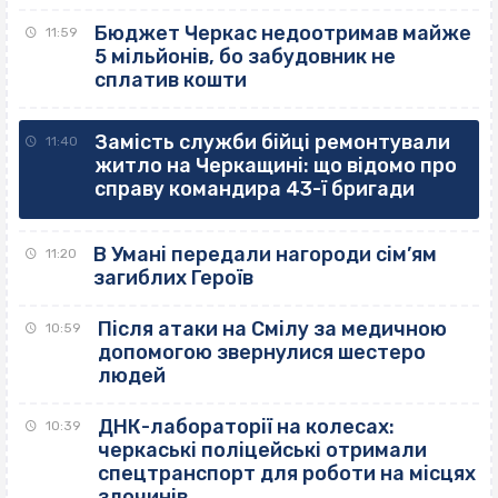
Бюджет Черкас недоотримав майже
11:59
5 мільйонів, бо забудовник не
сплатив кошти
Замість служби бійці ремонтували
11:40
житло на Черкащині: що відомо про
справу командира 43-ї бригади
В Умані передали нагороди сім’ям
11:20
загиблих Героїв
Після атаки на Смілу за медичною
10:59
допомогою звернулися шестеро
людей
ДНК-лабораторії на колесах:
10:39
черкаські поліцейські отримали
спецтранспорт для роботи на місцях
злочинів