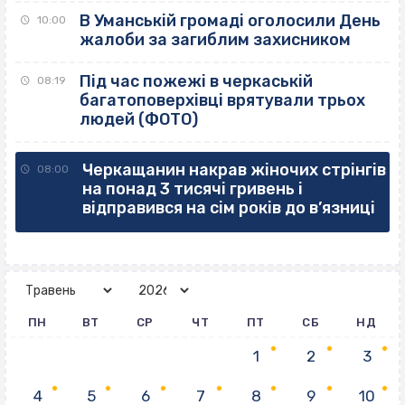
В Уманській громаді оголосили День
10:00
жалоби за загиблим захисником
Під час пожежі в черкаській
08:19
багатоповерхівці врятували трьох
людей (ФОТО)
Черкащанин накрав жіночих стрінгів
08:00
на понад 3 тисячі гривень і
відправився на сім років до в’язниці
ПН
ВТ
СР
ЧТ
ПТ
СБ
НД
1
2
3
4
5
6
7
8
9
10